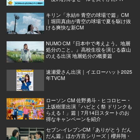
キリン「氷結® 青空の球場で篇」CM
｜堀田真由が青空の球場で夏を駆け抜
ける爽快な新CM
NUMO CM『日本中で考えよう。地層
処分のこと。』高校生役を演じる森山
のえる出演 地層処分の概要篇
速瀬愛さん出演｜イエローハット2025
年TVCM
ローソン CM 佐野勇斗・ヒコロヒー・
上坂樹里出演「ハピとく祭 ドリンクも
らえる！」篇｜7月14日スタートのお
得なキャンペーンを紹介
セブン‐イレブンCM「ありがとう だん
だん篇」ほか方言シリーズ｜櫻井翔・