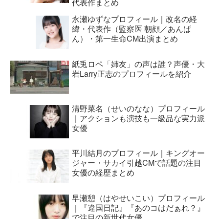
代表作まとめ
永瀬ゆずなプロフィール｜改名の経
緯・代表作（監察医 朝顔／あんぱ
ん）・第一生命CM出演まとめ
紙兎ロペ「姉友」の声は誰？声優・大
岩Larry正志のプロフィールを紹介
清野菜名（せいのなな）プロフィール
｜アクションも演技も一級品な実力派
女優
平川結月のプロフィール｜キングオー
ジャー・サカイ引越CMで話題の注目
女優の経歴まとめ
早瀬憩（はやせいこい）プロフィール
｜『違国日記』『あのコはだぁれ？』
で注目の新世代女優