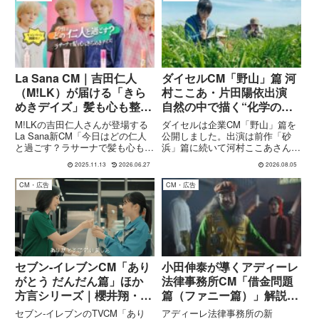
ーを務める関水渚さんの出演する
わかりやすくまとめます。
CMです。公開...
La Sana CM｜吉田仁人
ダイセルCM「野山」篇 河
（M!LK）が届ける「きら
村ここあ・片田陽依出演
めきデイズ」髪も心も整う
自然の中で描く“化学の未
世界へ
来”とは？
M!LKの吉田仁人さんが登場する
ダイセルは企業CM「野山」篇を
La Sana新CM「今日はどの仁人
公開しました。出演は前作「砂
と過ごす？ラサーナで髪も心もき
浜」篇に続いて河村ここあさんと
らめきデイズ」を紹介。髪のきら
片田陽依さん。監督は橘潤樹さ
2025.11.13
2026.06.27
2026.08.05
めきと日常のときめきを重ねた世
ん、音楽は市川喜康さんと坂本秀
界観やCM内容、出演情報をわか
一さんが担当しています。自然豊
CM・広告
CM・広告
りやすくまとめます。
かな野山を舞台に、化学が持つ無
限の可能性と未来への探究心を描
いた...
セブン‐イレブンCM「あり
小田伸泰が導くアディーレ
がとう だんだん篇」ほか
法律事務所CM「借金問題
方言シリーズ｜櫻井翔・相
篇（ファニー篇）」解説｜
葉雅紀・天海祐希出演の心
演出家の視点で法律相談を
セブン‐イレブンのTVCM「あり
アディーレ法律事務所の新