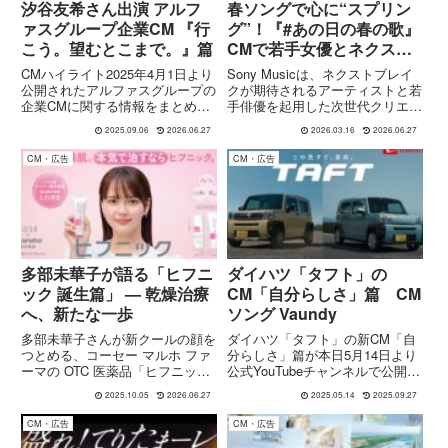
汐谷友希さん出演 アルフ
春ソングで心に“スプリン
ァスグループ企業CM 『行
グ”！『#あの日の春の歌』
こう。望むとこまで。』篇
CMで若手女優とネクスト
ブレイク音楽が共鳴｜の夏
CMハイライト2025年4月1日より
Sony Musicは、ネクストブレイ
目透羽-ハンブレッダーズ
公開されたアルファスグループの
クが期待されるアーティストと若
企業CMに関する情報をまとめま
手俳優を起用した次世代クリエイ
遠藤さくら-jo0ji 祷キララ-
した。公開時期と目的開始日
ティブプロジェクト『#あの日の
離婚伝説
2025.09.06
2026.06.27
2026.03.16
2026.06.27
2025年4月1日から、アルファス
春の歌』を始動しました。本プロ
グループは企業名やブランド認知
ジェクトでは、ハンブレッダー
CM・広告
CM・広告
向上の一環として、T V コマーシ
ズ、jo0ji、離婚伝説の3組の楽曲
ャル（企業広告）を公...
を原案にした短編映...
多部未華子が語る「ヒフニ
ダイハツ「タフト」の
ック 誕生篇」 — 乾燥治療
CM「自分らしさ」篇 CM
へ、新たな一歩
ソング Vaundy
多部未華子さんが新クールの顔を
ダイハツ「タフト」の新CM「自
つとめる、コーセー マルホ ファ
分らしさ」篇が本日5月14日より
ーマの OTC 医薬品「ヒフニッ
公式YouTubeチャンネルで公開に
ク」新 TV-CM「誕生篇」が2025
なりTV放送開始になりました。
2025.10.05
2026.06.27
2025.05.14
2025.09.27
年9月26日より全国放送スター
♢ダイハツタフトCM 公式サイト
ト。ヘパリン類似物質配合の乾燥
特設ページこのCMで使用されて
CM・広告
CM・広告
治療薬としての特徴、CMの演出
いる楽曲は、2020年にリリース