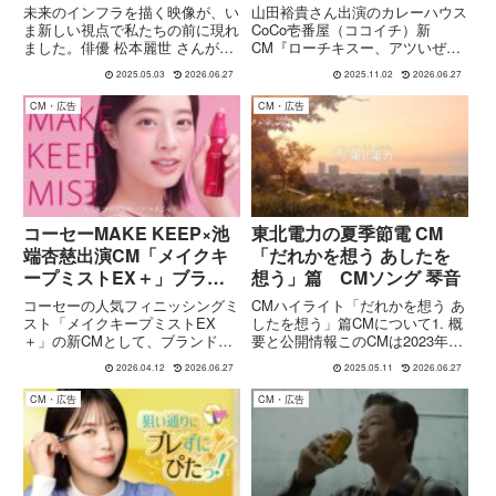
る～ CMソング ケツメイ
場！
未来のインフラを描く映像が、い
山田裕貴さん出演のカレーハウス
シ
ま新しい視点で私たちの前に現れ
CoCo壱番屋（ココイチ）新
ました。俳優 松本麗世 さんが出
CM『ローチキスー、アツいぜ。
演する 日本信号イメージムービ
篇』が11月1日から全国放送開
2025.05.03
2026.06.27
2025.11.02
2026.06.27
ー2025「インフラの夢を実現す
始。冬限定「ローストチキンスー
る」 は、ただの企業 CM ではあ
プカレー」を軽快なダンスととも
CM・広告
CM・広告
りません。進化を目指す企業の想
に“ロー・チキ・スー”という新愛
いと、これからの社会を...
称でアピール。
コーセーMAKE KEEP×池
東北電力の夏季節電 CM
端杏慈出演CM「メイクキ
「だれかを想う あしたを
ープミストEX＋」ブラン
想う」篇 CMソング 琴音
ドムービーほか全3篇｜
コーセーの人気フィニッシングミ
CMハイライト「だれかを想う あ
1mmも崩さない美しさの
スト「メイクキープミストEX
したを想う」篇CMについて1. 概
＋」の新CMとして、ブランドム
要と公開情報このCMは2023年7
秘密とは 楽曲:スーパー
ービーを含む全3篇が公開されて
月から放映が開始され、その年か
登山部 「ハイライト」
2026.04.12
2026.06.27
2025.05.11
2026.06.27
います。本CMには、モデル・女
ら東北電力の夏季節電キャンペー
優の池端杏慈さんが出演。ミスト
ンとして制作されました。Web版
CM・広告
CM・広告
をひと吹きするだけでメイク崩れ
の50秒ロングバージョンとTVCM
を防ぐという商品の特徴を、テン
の30秒バージ...
ポ...