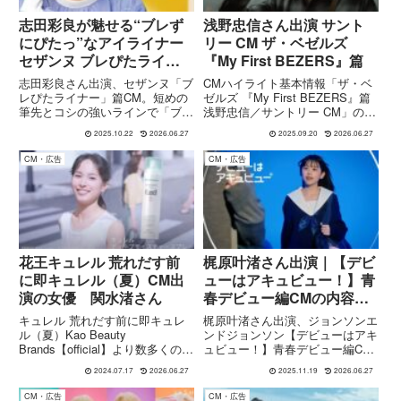
志田彩良が魅せる“ブレず
浅野忠信さん出演 サント
にぴたっ”なアイライナー
リー CM ザ・ベゼルズ
セザンヌ ブレぴたライナ
『My First BEZERS』篇
ー
志田彩良さん出演、セザンヌ「ブ
CMハイライト基本情報「ザ・ベ
レぴたライナー」篇CM。短めの
ゼルズ 『My First BEZERS』篇
筆先とコシの強いラインで「ブレ
浅野忠信／サントリー CM」の詳
ずにぴたっ」と決まるアイライナ
細を整理するよ ! 公式発表＋報
2025.10.22
2026.06.27
2025.09.20
2026.06.27
ーを、志田さんの魅力とともに紹
道から得られた情報なので、信頼
介します。
性は高め。項目内容CMタイトル
CM・広告
CM・広告
「My First BEZERS」篇（1...
花王キュレル 荒れだす前
梶原叶渚さん出演｜【デビ
に即キュレル（夏）CM出
ューはアキュビュー！】青
演の女優 関水渚さん
春デビュー編CMの内容と
見どころ
キュレル 荒れだす前に即キュレ
梶原叶渚さん出演、ジョンソンエ
ル（夏）Kao Beauty
ンドジョンソン【デビューはアキ
Brands【official】より数多くのカ
ュビュー！】青春デビュー編CM
ウンセリング・セルフブランド化
を紹介。10代のコンタクトレン
2024.07.17
2026.06.27
2025.11.19
2026.06.27
粧品を確立する花王から、キュレ
ズデビューを描くWEB CMの内
ルシリーズのイメージキャラクタ
容や、梶原さんのプロフィールを
CM・広告
CM・広告