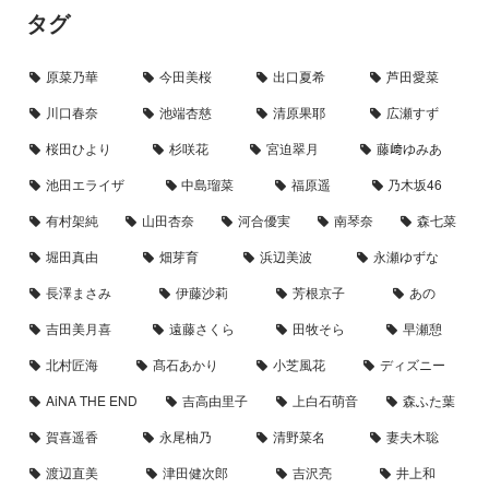
タグ
原菜乃華
今田美桜
出口夏希
芦田愛菜
川口春奈
池端杏慈
清原果耶
広瀬すず
桜田ひより
杉咲花
宮迫翠月
藤﨑ゆみあ
池田エライザ
中島瑠菜
福原遥
乃木坂46
有村架純
山田杏奈
河合優実
南琴奈
森七菜
堀田真由
畑芽育
浜辺美波
永瀬ゆずな
長澤まさみ
伊藤沙莉
芳根京子
あの
吉田美月喜
遠藤さくら
田牧そら
早瀬憩
北村匠海
髙石あかり
小芝風花
ディズニー
AiNA THE END
吉高由里子
上白石萌音
森ふた葉
賀喜遥香
永尾柚乃
清野菜名
妻夫木聡
渡辺直美
津田健次郎
吉沢亮
井上和