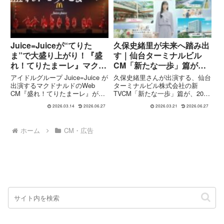
ポイントを解説します。
されたVaundy...
Juice=Juiceが“てりた
久保史緒里が未来へ踏み出
ま”で大盛り上がり！『盛
す｜仙台ターミナルビル
れ！てりたまーレ』マクド
CM「新たな一歩」篇が描
ナルドCM公開 人気曲の
く東北への想い
アイドルグループ Juice=Juice が
久保史緒里さんが出演する、仙台
替え歌パフォーマンスに注
出演するマクドナルドのWeb
ターミナルビル株式会社の新
CM『盛れ！てりたまーレ』が公
TVCM「新たな一歩」篇が、2026
目
開されました。本CMは、
年3月20日より東北エリア（宮
2026.03.14
2026.06.27
2026.03.21
2026.06.27
Juice=Juiceの楽曲『盛れ！ミ・
城・山形・福島）で放映開始され
アモーレ』をベースにした“てり
ました。本CMは、宮城県出身で
たまver.”の替え歌で、春の定番商
ある久保さんの“地元への想い”と
ホーム
CM・広告
品「て...
リンクしながら、新たなスタ...