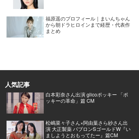
福原遥のプロフィール｜まいんちゃん
から朝ドラヒロインまで経歴・代表作
まとめ
人気記事
白本彩奈さん出演 glicoポッキー 「ポ
ッキーの革命」篇 CM
松嶋菜々子さん×阿由葉さら紗さん出
演 大正製薬 パブロンSゴールドW『い
ましようとおもってたー』篇CM