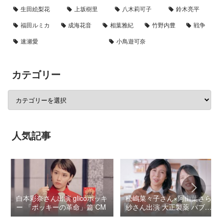
生田絵梨花
上坂樹里
八木莉可子
鈴木亮平
福田ルミカ
成海花音
相葉雅紀
竹野内豊
戦争
速瀬愛
小鳥遊可奈
カテゴリー
人気記事
白本彩奈さん出演 glicoポッキ
松嶋菜々子さん×阿由葉さら
ー 「ポッキーの革命」篇 CM
紗さん出演 大正製薬 パブロ
ンSゴールドW『いましよう