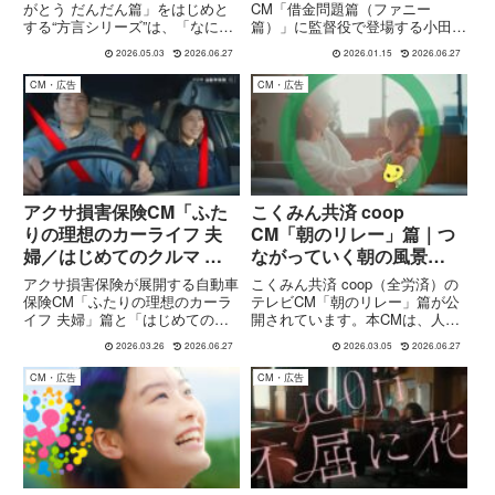
温まる物語
身近に
がとう だんだん篇」をはじめと
CM「借金問題篇（ファニー
する“方言シリーズ”は、「なにが
篇）」に監督役で登場する小田伸
あるかな、セブン‐イレブン。」
泰さん。演出現場の物語を通じ
2026.05.03
2026.06.27
2026.01.15
2026.06.27
キャンペーンの一環として展開さ
て、債務整理や借金相談の敷居を
れている作品です。本シリーズで
下げるCMの意図と魅力を詳しく
CM・広告
CM・広告
は、櫻井翔さん・相葉雅紀さんが
紹介します。
演じる宇宙人アルバイトと、...
アクサ損害保険CM「ふた
こくみん共済 coop
りの理想のカーライフ 夫
CM「朝のリレー」篇｜つ
婦／はじめてのクルマ 家
ながっていく朝の風景
族」篇｜クルマと人生を守
と“支え合い”のメッセージ
アクサ損害保険が展開する自動車
こくみん共済 coop（全労済）の
る想いを描く
楽曲 : AAAMYYY（エイミ
保険CM「ふたりの理想のカーラ
テレビCM「朝のリレー」篇が公
イフ 夫婦」篇と「はじめてのク
開されています。本CMは、人々
ー）
ルマ 家族」篇は、“クルマのある
の朝の風景をリレーのようにつな
2026.03.26
2026.06.27
2026.03.05
2026.06.27
人生”に寄り添う存在としての保
いで描くことで、日常生活が多く
険の役割を、日常の物語を通して
の人の働きや支え合いによって成
CM・広告
CM・広告
描いた作品です。本CMは、「や
り立っていることを表現した作品
りたいことができた」「やりた...
です。新聞配達から始まり、...