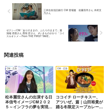
三井住友信託銀行 CM 登場篇 佐藤浩市さん 木村文
乃さん
ゼクシィCM「ありのままの、ふたりのままで」篇
池端 杏慈さん 西垣 匠さん ♪いきものがかり「コイ
スルオトメ – From THE FIRST TAKE」
関連投稿
CM・広告
CM・広告
松本麗世さんの出演する日
ココイチ ローチキスー、
本信号イメージCM２０２
アツいぜ。篇｜山田裕貴が
５～インフラの夢を実現す
踊る冬限定スープカレー登