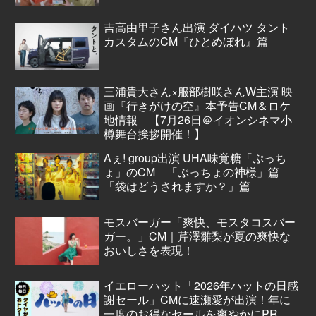
吉高由里子さん出演 ダイハツ タント
カスタムのCM『ひとめぼれ』篇
三浦貴大さん×服部樹咲さんW主演 映
画『行きがけの空』本予告CM＆ロケ
地情報 【7月26日＠イオンシネマ小
樽舞台挨拶開催！】
Aぇ! group出演 UHA味覚糖「ぷっち
ょ」のCM 「ぷっちょの神様」篇
「袋はどうされますか？」篇
モスバーガー「爽快、モスタコスバー
ガー。」CM｜芹澤雛梨が夏の爽快な
おいしさを表現！
イエローハット「2026年ハットの日感
謝セール」CMに速瀬愛が出演！年に
一度のお得なセールを爽やかにPR