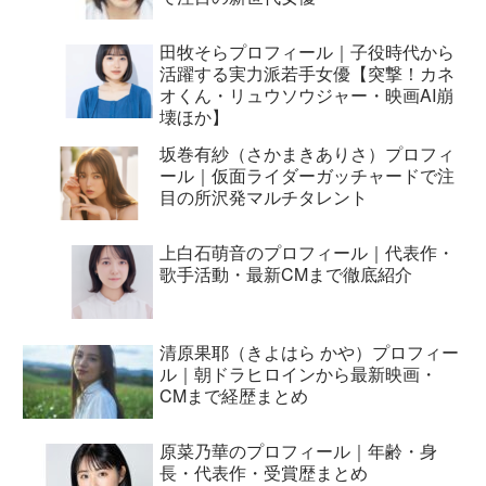
田牧そらプロフィール｜子役時代から
活躍する実力派若手女優【突撃！カネ
オくん・リュウソウジャー・映画AI崩
壊ほか】
坂巻有紗（さかまきありさ）プロフィ
ール｜仮面ライダーガッチャードで注
目の所沢発マルチタレント
上白石萌音のプロフィール｜代表作・
歌手活動・最新CMまで徹底紹介
清原果耶（きよはら かや）プロフィー
ル｜朝ドラヒロインから最新映画・
CMまで経歴まとめ
原菜乃華のプロフィール｜年齢・身
長・代表作・受賞歴まとめ