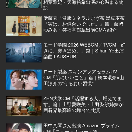
相葉雅紀・天海祐希出演の心温まる物
語
伊藤園「健康ミネラルむぎ茶 黒豆麦茶
『実は、お似合いでした。』篇」藤﨑
ゆみあ・笑福亭鶴瓶出演CMを紹介
モード学園 2026 WEBCM／TVCM「好
きに、突き進め。」篇｜Sihan Ye出演
楽曲:LAUSBUB
ロート製薬 スキンアクアセラムUV
CM「肌にいいこと」篇｜橋本環奈×山
田涼介の“うるおい習慣”
ZEN大学CM「活躍する人、増えてま
す」篇｜上野愛咲美・上野梨紗姉妹が
囲碁界最高峰の舞台で共演
田中真琴さん出演 Amazon プライム
CM「ニュー・カラー」篇