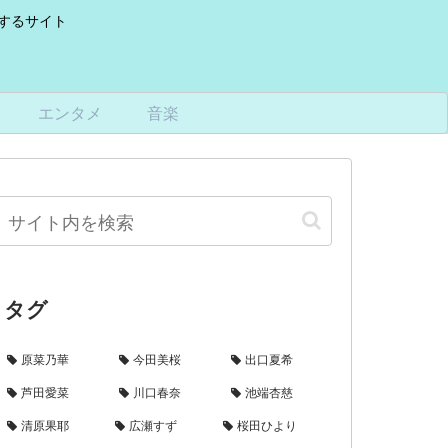
けするサイト
エンタメ
音楽
タグ
原菜乃華
今田美桜
出口夏希
芦田愛菜
川口春奈
池端杏慈
清原果耶
広瀬すず
桜田ひより