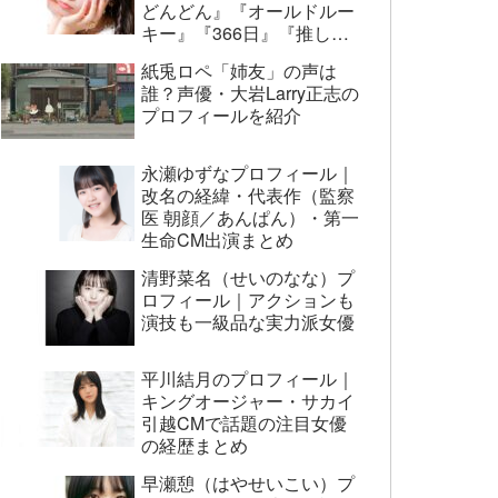
どんどん』『オールドルー
キー』『366日』『推しの
子』まで代表作まとめ
紙兎ロペ「姉友」の声は
誰？声優・大岩Larry正志の
プロフィールを紹介
永瀬ゆずなプロフィール｜
改名の経緯・代表作（監察
医 朝顔／あんぱん）・第一
生命CM出演まとめ
清野菜名（せいのなな）プ
ロフィール｜アクションも
演技も一級品な実力派女優
平川結月のプロフィール｜
キングオージャー・サカイ
引越CMで話題の注目女優
の経歴まとめ
早瀬憩（はやせいこい）プ