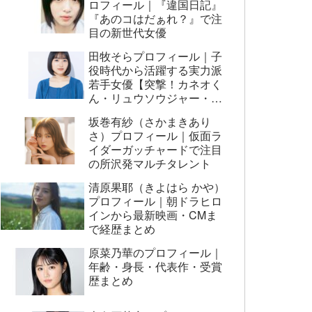
ロフィール｜『違国日記』
『あのコはだぁれ？』で注
目の新世代女優
田牧そらプロフィール｜子
役時代から活躍する実力派
若手女優【突撃！カネオく
ん・リュウソウジャー・映
画AI崩壊ほか】
坂巻有紗（さかまきあり
さ）プロフィール｜仮面ラ
イダーガッチャードで注目
の所沢発マルチタレント
清原果耶（きよはら かや）
プロフィール｜朝ドラヒロ
インから最新映画・CMま
で経歴まとめ
原菜乃華のプロフィール｜
年齢・身長・代表作・受賞
歴まとめ