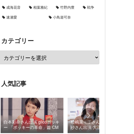
成海花音
相葉雅紀
竹野内豊
戦争
速瀬愛
小鳥遊可奈
カテゴリー
人気記事
白本彩奈さん出演 glicoポッキ
松嶋菜々子さん×阿由葉さら
ー 「ポッキーの革命」篇 CM
紗さん出演 大正製薬 パブロ
ンSゴールドW『いましよう