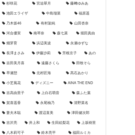
杉咲花
宮迫翠月
藤﨑ゆみあ
池田エライザ
中島瑠菜
福原遥
乃木坂46
有村架純
山田杏奈
河合優実
南琴奈
森七菜
堀田真由
畑芽育
浜辺美波
永瀬ゆずな
長澤まさみ
伊藤沙莉
芳根京子
あの
吉田美月喜
遠藤さくら
田牧そら
早瀬憩
北村匠海
髙石あかり
小芝風花
ディズニー
AiNA THE END
吉高由里子
上白石萌音
森ふた葉
賀喜遥香
永尾柚乃
清野菜名
妻夫木聡
渡辺直美
津田健次郎
吉沢亮
井上和
生田絵梨花
上坂樹里
八木莉可子
鈴木亮平
福田ルミカ