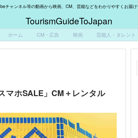
Tubeチャンネル等の動画から映画、CM、芸能などをわかりやすくお届
TourismGuideToJapan
ホーム
CM・広告
映画
芸能人・タレント
マホSALE」CM＋レンタル