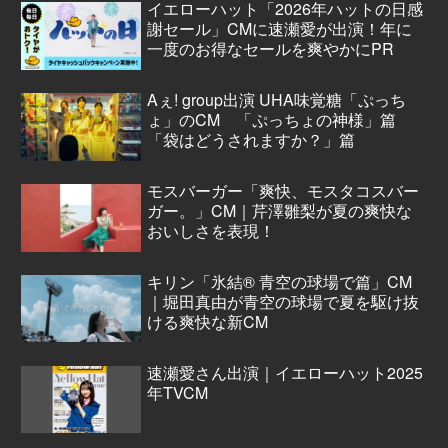
イエローハット「2026年ハットの日感
謝セール」CMに速瀬愛が出演！年に
一度のお得なセールを爽やかにPR
Aぇ! group出演 UHA味覚糖「ぷっち
ょ」のCM 「ぷっちょの神様」篇
「袋はどうされますか？」篇
モスバーガー「爽快、モスタコスバー
ガー。」CM｜芹澤雛梨が夏の爽快な
おいしさを表現！
キリン「氷結® 青空の球場で篇」CM
｜堀田真由が青空の球場で夏を駆け抜
ける爽快な新CM
速瀬愛さん出演｜イエローハット2025
年TVCM