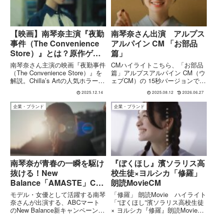
【映画】南琴奈主演『夜勤
南琴奈さん出演 アルプス
事件（The Convenience
アルパイン CM 「お部品
Store）』とは？原作ゲー
篇」
ム実写化ホラーのあらす
南琴奈さん主演の映画『夜勤事件
CMハイライトこちら、「お部品
じ・キャスト・公開日まと
（The Convenience Store）』を
篇」アルプスアルパイン CM（ウ
解説。Chilla’s Artの人気ホラーゲ
ェブCM）の 15秒バージョンで
め
ーム実写化で、監督は永江二朗。
す。南琴奈さんが出演され、「結
2025.12.14
2025.08.12
2026.06.27
2026年2月20日公開、あらすじ・
構なお部品で…」という印象的な
キャスト・見どころを整理。
セリフが含まれています：CMの
企業・ブランド
企業・ブランド
背景とコンセプト公開時期本CM
は2024年4月から、We...
南琴奈が青春の一瞬を駆け
『ぼくほし』濱ソラリス高
抜ける！New
校生徒×ヨルシカ「修羅」
Balance「AMASTE」CM
朗読MovieCM
の爽やかな世界｜ABCマ
モデル・女優として活躍する南琴
「修羅」 朗読Movie ハイライト
ート
奈さんが出演する、ABCマート
「“ぼくほし”濱ソラリス高校生徒
のNew Balance新キャンペーンム
× ヨルシカ『修羅』朗読Movie」
ービー「AMASTE」が公開され
について詳しくご紹介します！概