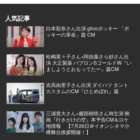
人気記事
白本彩奈さん出演 glicoポッキー 「ポ
ッキーの革命」篇 CM
松嶋菜々子さん×阿由葉さら紗さん出
演 大正製薬 パブロンSゴールドW『い
ましようとおもってたー』篇CM
吉高由里子さん出演 ダイハツ タント
カスタムのCM『ひとめぼれ』篇
三浦貴大さん×服部樹咲さんW主演 映
画『行きがけの空』本予告CM＆ロケ
地情報 【7月26日＠イオンシネマ小
樽舞台挨拶開催！】