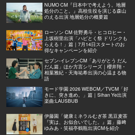
NUMO CM『日本中で考えよう。地層
処分のこと。』高校生役を演じる森山
のえる出演 地層処分の概要篇
ローソン CM 佐野勇斗・ヒコロヒー・
上坂樹里出演「ハピとく祭 ドリンクも
らえる！」篇｜7月14日スタートのお
得なキャンペーンを紹介
セブン‐イレブンCM「ありがとう だん
だん篇」ほか方言シリーズ｜櫻井翔・
相葉雅紀・天海祐希出演の心温まる物
語
モード学園 2026 WEBCM／TVCM「好
きに、突き進め。」篇｜Sihan Ye出演
楽曲:LAUSBUB
伊藤園「健康ミネラルむぎ茶 黒豆麦茶
『実は、お似合いでした。』篇」藤﨑
ゆみあ・笑福亭鶴瓶出演CMを紹介