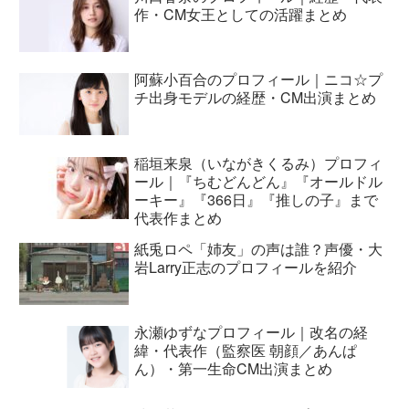
作・CM女王としての活躍まとめ
阿蘇小百合のプロフィール｜ニコ☆プ
チ出身モデルの経歴・CM出演まとめ
稲垣来泉（いながきくるみ）プロフィ
ール｜『ちむどんどん』『オールドル
ーキー』『366日』『推しの子』まで
代表作まとめ
紙兎ロペ「姉友」の声は誰？声優・大
岩Larry正志のプロフィールを紹介
永瀬ゆずなプロフィール｜改名の経
緯・代表作（監察医 朝顔／あんぱ
ん）・第一生命CM出演まとめ