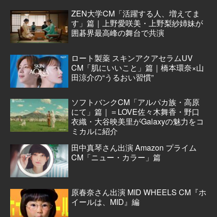
ZEN大学CM「活躍する人、増えてま
す」篇｜上野愛咲美・上野梨紗姉妹が
囲碁界最高峰の舞台で共演
ロート製薬 スキンアクアセラムUV
CM「肌にいいこと」篇｜橋本環奈×山
田涼介の“うるおい習慣”
ソフトバンクCM「アルパカ族・高原
にて」篇｜＝LOVE佐々木舞香・野口
衣織・大谷映美里がGalaxyの魅力をコ
ミカルに紹介
田中真琴さん出演 Amazon プライム
CM「ニュー・カラー」篇
原春奈さん出演 MID WHEELS CM『ホ
イールは、MID』編