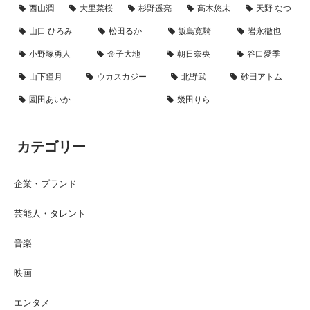
西山潤
大里菜桜
杉野遥亮
髙木悠未
天野 なつ
山口 ひろみ
松田るか
飯島寛騎
岩永徹也
小野塚勇人
金子大地
朝日奈央
谷口愛季
山下瞳月
ウカスカジー
北野武
砂田アトム
園田あいか
幾田りら
カテゴリー
企業・ブランド
芸能人・タレント
音楽
映画
エンタメ