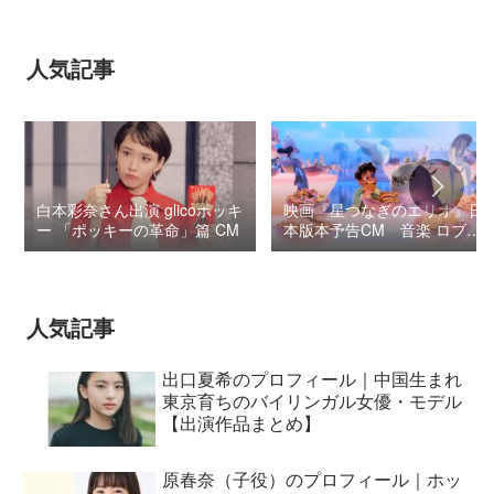
人気記事
白本彩奈さん出演 glicoポッキ
映画『星つなぎのエリオ』日
ー 「ポッキーの革命」篇 CM
本版本予告CM 音楽 ロブ・
シモンセン /
BUMP OF CHICKEN 7/3“七
夕ジャパンプレミア”
人気記事
出口夏希のプロフィール｜中国生まれ
東京育ちのバイリンガル女優・モデル
【出演作品まとめ】
原春奈（子役）のプロフィール｜ホッ