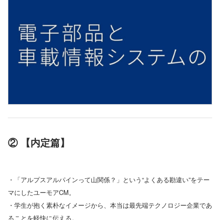
② 【内定篇】
・「アルプスアルパインって山関係？」という“よくある勘違い”をテー
マにしたユーモアCM。
・学生が抱く素朴なイメージから、本当は最先端テクノロジー企業であ
ることを軽快に伝える。