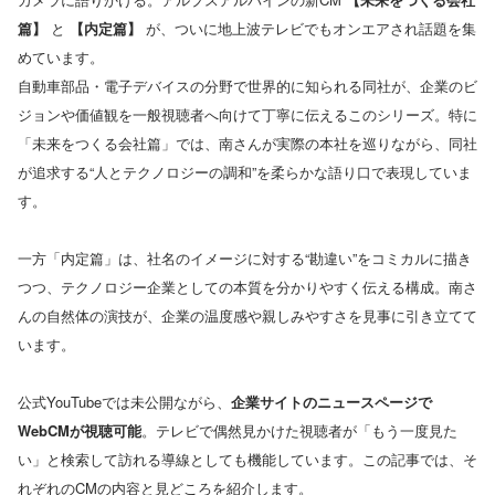
篇】
と
【内定篇】
が、ついに地上波テレビでもオンエアされ話題を集
めています。
自動車部品・電子デバイスの分野で世界的に知られる同社が、企業のビ
ジョンや価値観を一般視聴者へ向けて丁寧に伝えるこのシリーズ。特に
「未来をつくる会社篇」では、南さんが実際の本社を巡りながら、同社
が追求する“人とテクノロジーの調和”を柔らかな語り口で表現していま
す。
一方「内定篇」は、社名のイメージに対する“勘違い”をコミカルに描き
つつ、テクノロジー企業としての本質を分かりやすく伝える構成。南さ
んの自然体の演技が、企業の温度感や親しみやすさを見事に引き立てて
います。
公式YouTubeでは未公開ながら、
企業サイトのニュースページで
WebCMが視聴可能
。テレビで偶然見かけた視聴者が「もう一度見た
い」と検索して訪れる導線としても機能しています。この記事では、そ
れぞれのCMの内容と見どころを紹介します。