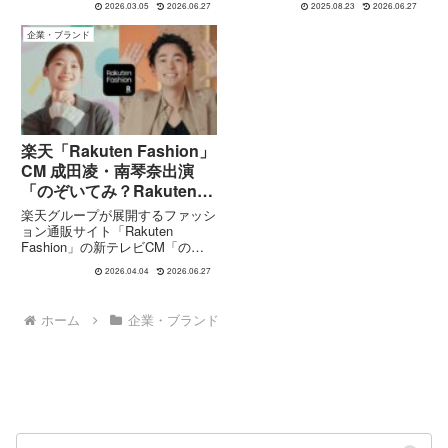
2026.03.05
2026.06.27
2025.08.23
2026.06.27
ました。本映像は「青春」をテー
要・内容「僕達はまだその星の校
マに、実際の校舎やグラウンドを
則を知らない」（通称：ぼくほ
企業・ブランド
舞台にした爽やかな世界観で制
し）と、ヨルシカによる楽曲「修
作。南琴奈さんが演じ...
羅」の特別コラボ...
楽天「Rakuten Fashion」
CM 成田凌・南琴奈出演
「のぞいてみ？Rakuten
Fashion篇」
楽天グループが展開するファッシ
ョン通販サイト「Rakuten
Fashion」の新テレビCM「のぞ
いてみ？Rakuten Fashion篇」
2026.04.04
2026.06.27
は、2026年4月8日より全国で放
映開始されます。出演は俳優の成
田凌さんと女優の南琴奈さん。
ホーム
企業・ブランド
「のぞい...