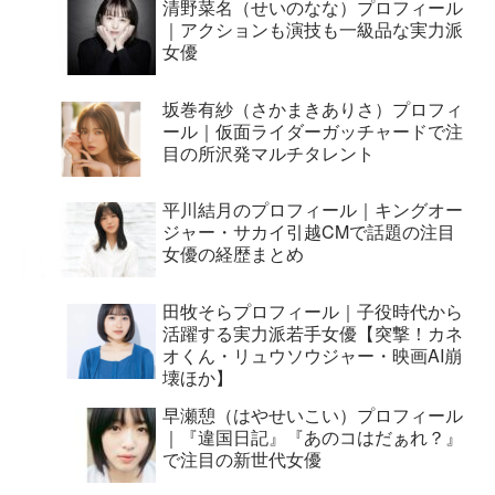
清野菜名（せいのなな）プロフィール
｜アクションも演技も一級品な実力派
女優
坂巻有紗（さかまきありさ）プロフィ
ール｜仮面ライダーガッチャードで注
目の所沢発マルチタレント
平川結月のプロフィール｜キングオー
ジャー・サカイ引越CMで話題の注目
女優の経歴まとめ
田牧そらプロフィール｜子役時代から
活躍する実力派若手女優【突撃！カネ
オくん・リュウソウジャー・映画AI崩
壊ほか】
早瀬憩（はやせいこい）プロフィール
｜『違国日記』『あのコはだぁれ？』
で注目の新世代女優