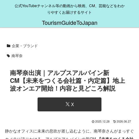
公式YouTubeチャンネル等の動画から映画、CM、芸能などをわか
りやすくお届けするサイト
TourismGuideToJapan
企業・ブランド
南琴奈
南琴奈出演｜アルプスアルパイン新
CM【未来をつくる会社篇・内定篇】地上
波オンエア開始！内容と見どころ解説
X
2025.12.28
2026.06.27
静かなオフィスに未来の息吹が差し込むように、南琴奈さんがまっすぐ
カメラに語りかける。アルプスアルパインの新CM
【未来をつくる会社