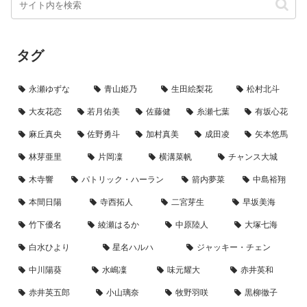
タグ
永瀬ゆずな
青山姫乃
生田絵梨花
松村北斗
大友花恋
若月佑美
佐藤健
糸瀬七葉
有坂心花
麻丘真央
佐野勇斗
加村真美
成田凌
矢本悠馬
林芽亜里
片岡凜
横溝菜帆
チャンス大城
木寺響
パトリック・ハーラン
箭内夢菜
中島裕翔
本間日陽
寺西拓人
二宮芽生
早坂美海
竹下優名
綾瀬はるか
中原陸人
大塚七海
白水ひより
星名ハルハ
ジャッキー・チェン
中川陽葵
水嶋凜
味元耀大
赤井英和
赤井英五郎
小山璃奈
牧野羽咲
黒柳徹子