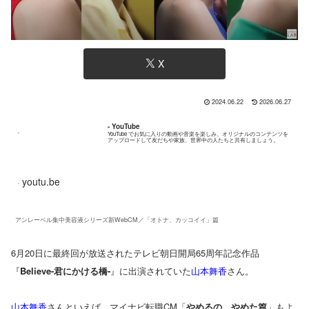
X
2024.06.22
2026.06.27
- YouTube
YouTube でお気に入りの動画や音楽を楽しみ、オリジナルのコンテンツを
アップロードして友だちや家族、世界中の人たちと共有しましょう。
youtu.be
アンレーベル集中美容液シリーズ新WebCM／「オトナ、カッコイイ」篇
6月20日に最終回が放送されたテレビ朝日開局65周年記念作品
『
Believe-君にかける橋-
』に出演されていた
山本舞香
さん。
山本舞香
さんといえば、マイナビ転職CM「
やめるの、やめた篇
」もよ