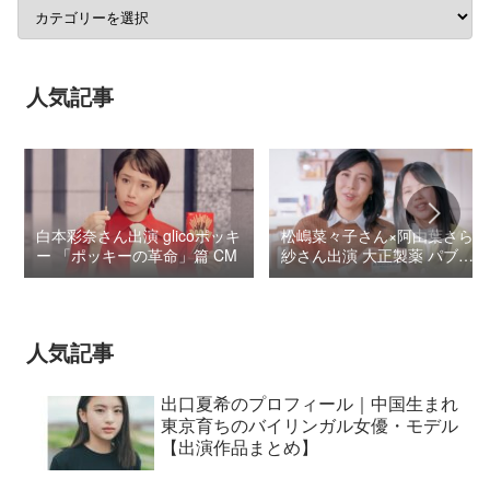
人気記事
白本彩奈さん出演 glicoポッキ
松嶋菜々子さん×阿由葉さら
ー 「ポッキーの革命」篇 CM
紗さん出演 大正製薬 パブロ
ンSゴールドW『いましよう
とおもってたー』篇CM
人気記事
出口夏希のプロフィール｜中国生まれ
東京育ちのバイリンガル女優・モデル
【出演作品まとめ】