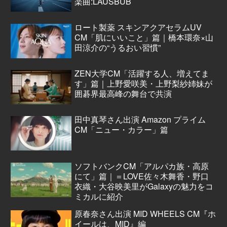
楽曲:LAUSBUB
ロート製薬 スキンアクアセラムUV
CM「肌にいいこと」篇｜橋本環奈×山
田涼介の“うるおい習慣”
ZEN大学CM「活躍する人、増えてま
す」篇｜上野愛咲美・上野梨紗姉妹が
囲碁界最高峰の舞台で共演
田中真琴さん出演 Amazon プライム
CM「ニュー・カラー」篇
ソフトバンクCM「アルパカ族・高原
にて」篇｜＝LOVE佐々木舞香・野口
衣織・大谷映美里がGalaxyの魅力をコ
ミカルに紹介
原春奈さん出演 MID WHEELS CM『ホ
イールは、MID』編