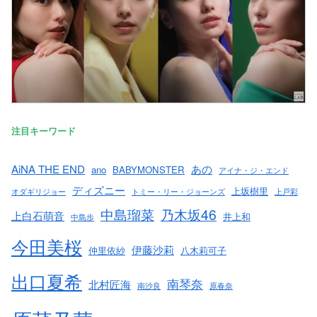
注目キーワード
AiNA THE END
あの
ano
BABYMONSTER
アイナ・ジ・エンド
ディズニー
上坂樹里
オダギリジョー
トミー・リー・ジョーンズ
上戸彩
中島瑠菜
乃木坂46
上白石萌音
井上和
中島歩
今田美桜
伊藤沙莉
仲里依紗
八木莉可子
出口夏希
南琴奈
北村匠海
南沙良
原春奈