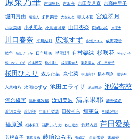
原菜乃華
吉田美月喜
吉高由里子
吉岡里帆
吉沢亮
宮迫翠月
堀田真由
多田梨音
妻夫木聡
堺雅人
大友花恋
山田杏奈
小芝風花
小坂菜緒
小鳥遊可奈
岡崎紗絵
岸優太
川口春奈
広瀬すず
平川結月
成海花音
広瀬アリス
杉咲花
有村架純
早瀬憩
戦争
日向坂46
新田さちか
松たか子
松山ケンイチ
松本若菜
松村北斗
板垣李光人
染谷将太
桜井日奈子
桜田ひより
森七菜
森ふた葉
橋本環奈
横山実郁
櫻坂46
池端杏慈
池田エライザ
永瀬ゆずな
永尾柚乃
池田瑛紗
清原果耶
河合優実
浜辺美波
津田健次郎
清野菜名
畑芽育
田牧そら
渡辺直美
渡辺謙
生田絵梨花
相葉雅紀
芦田愛菜
福原遥
福田ルミカ
竹野内豊
福本莉子
秋山竜次
藤﨑ゆみあ
芳根京子
賀喜遥香
速瀬愛
藤嶌果歩
豊嶋花