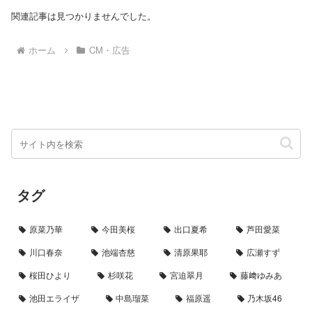
関連記事は見つかりませんでした。
ホーム
CM・広告
タグ
原菜乃華
今田美桜
出口夏希
芦田愛菜
川口春奈
池端杏慈
清原果耶
広瀬すず
桜田ひより
杉咲花
宮迫翠月
藤﨑ゆみあ
池田エライザ
中島瑠菜
福原遥
乃木坂46