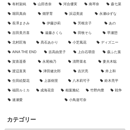
有村架純
山田杏奈
河合優実
南琴奈
森七菜
堀田真由
畑芽育
浜辺美波
永瀬ゆずな
長澤まさみ
伊藤沙莉
芳根京子
あの
吉田美月喜
遠藤さくら
田牧そら
早瀬憩
北村匠海
髙石あかり
小芝風花
ディズニー
AiNA THE END
吉高由里子
上白石萌音
森ふた葉
賀喜遥香
永尾柚乃
清野菜名
妻夫木聡
渡辺直美
津田健次郎
吉沢亮
井上和
生田絵梨花
上坂樹里
八木莉可子
鈴木亮平
福田ルミカ
成海花音
相葉雅紀
竹野内豊
戦争
速瀬愛
小鳥遊可奈
カテゴリー