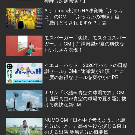
樽舞台挨拶開催！】
Aぇ! group出演 UHA味覚糖「ぷっち
ょ」のCM 「ぷっちょの神様」篇
「袋はどうされますか？」篇
モスバーガー「爽快、モスタコスバー
ガー。」CM｜芹澤雛梨が夏の爽快な
おいしさを表現！
イエローハット「2026年ハットの日感
謝セール」CMに速瀬愛が出演！年に
一度のお得なセールを爽やかにPR
キリン「氷結® 青空の球場で篇」CM
｜堀田真由が青空の球場で夏を駆け抜
ける爽快な新CM
NUMO CM『日本中で考えよう。地層
処分のこと。』高校生役を演じる森山
のえる出演 地層処分の概要篇