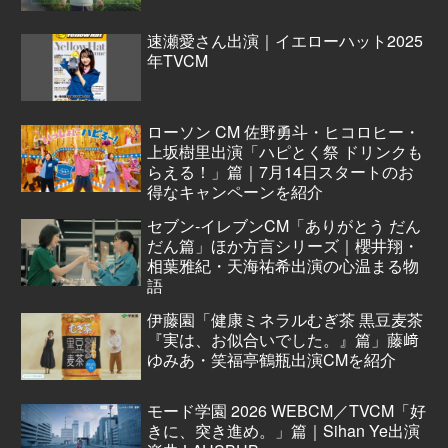
速瀬愛さん出演｜イエローハット2025
年TVCM
ローソン CM 佐野勇斗・ヒコロヒー・
上坂樹里出演「ハピとく祭 ドリンクも
らえる！」篇｜7月14日スタートのお
得なキャンペーンを紹介
セブン‐イレブンCM「ありがとう だん
だん篇」ほか方言シリーズ｜櫻井翔・
相葉雅紀・天海祐希出演の心温まる物
語
伊藤園「健康ミネラルむぎ茶 黒豆麦茶
『実は、お似合いでした。』篇」藤﨑
ゆみあ・笑福亭鶴瓶出演CMを紹介
モード学園 2026 WEBCM／TVCM「好
きに、突き進め。」篇｜Sihan Ye出演