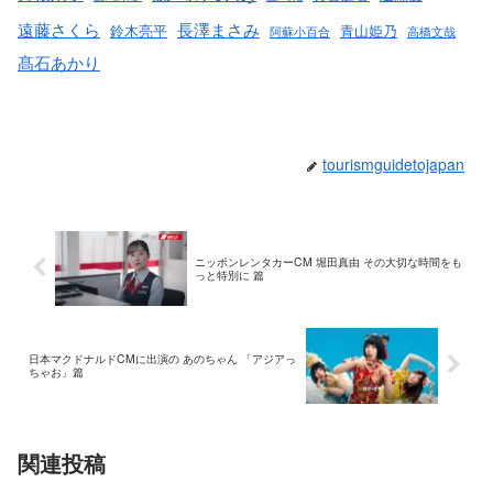
遠藤さくら
長澤まさみ
鈴木亮平
青山姫乃
阿蘇小百合
高橋文哉
髙石あかり
tourismguidetojapan
ニッポンレンタカーCM 堀田真由 その大切な時間をも
っと特別に 篇
日本マクドナルドCMに出演の あのちゃん 「アジアっ
ちゃお」篇
関連投稿