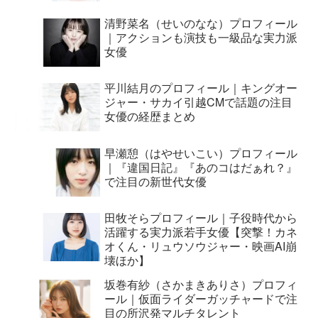
清野菜名（せいのなな）プロフィール
｜アクションも演技も一級品な実力派
女優
平川結月のプロフィール｜キングオー
ジャー・サカイ引越CMで話題の注目
女優の経歴まとめ
早瀬憩（はやせいこい）プロフィール
｜『違国日記』『あのコはだぁれ？』
で注目の新世代女優
田牧そらプロフィール｜子役時代から
活躍する実力派若手女優【突撃！カネ
オくん・リュウソウジャー・映画AI崩
壊ほか】
坂巻有紗（さかまきありさ）プロフィ
ール｜仮面ライダーガッチャードで注
目の所沢発マルチタレント