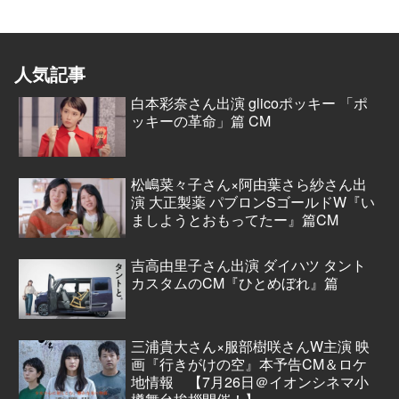
人気記事
白本彩奈さん出演 glicoポッキー 「ポ
ッキーの革命」篇 CM
松嶋菜々子さん×阿由葉さら紗さん出
演 大正製薬 パブロンSゴールドW『い
ましようとおもってたー』篇CM
吉高由里子さん出演 ダイハツ タント
カスタムのCM『ひとめぼれ』篇
三浦貴大さん×服部樹咲さんW主演 映
画『行きがけの空』本予告CM＆ロケ
地情報 【7月26日＠イオンシネマ小