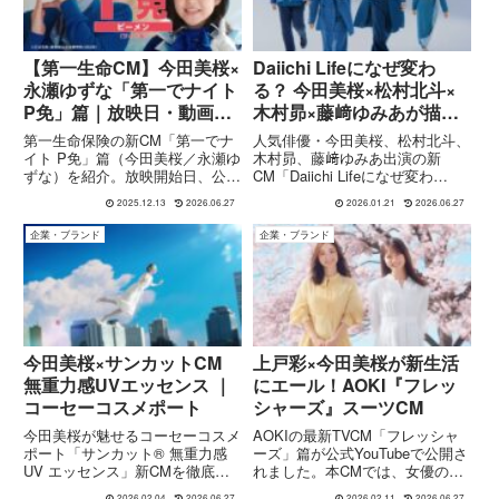
【第一生命CM】今田美桜×
Daiichi Lifeになぜ変わ
永瀬ゆずな「第一でナイト
る？ 今田美桜×松村北斗×
P免」篇｜放映日・動画・
木村昴×藤﨑ゆみあが描く
P免（保険料払込免除）を
「生き方ひろげる」物語
第一生命保険の新CM「第一でナ
人気俳優・今田美桜、松村北斗、
解説
イト P免」篇（今田美桜／永瀬ゆ
木村昴、藤﨑ゆみあ出演の新
ずな）を紹介。放映開始日、公式
CM「Daiichi Lifeになぜ変わ
動画（15秒・30秒・Bumper）情
る？」を徹底解説。第一生命グル
2025.12.13
2026.06.27
2026.01.21
2026.06.27
報と、P免＝保険料払込免除特約
ープからDaiichi Life Groupへの進
（2026）のポイントをわかりや
化、ブランドメッセージ「生き方
企業・ブランド
企業・ブランド
すく解説。
ひろげる」を紹介します。
今田美桜×サンカットCM
上戸彩×今田美桜が新生活
無重力感UVエッセンス ｜
にエール！AOKI『フレッ
コーセーコスメポート
シャーズ』スーツCM
今田美桜が魅せるコーセーコスメ
AOKIの最新TVCM「フレッシャ
ポート「サンカット® 無重力感
ーズ」篇が公式YouTubeで公開さ
UV エッセンス」新CMを徹底紹
れました。本CMでは、女優の上
介。宙を舞うような軽やかさと、
戸彩さんと今田美桜さんが登場
2026.02.04
2026.06.27
2026.02.11
2026.06.27