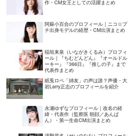
作・CM女王としての活躍まとめ
阿蘇小百合のプロフィール｜ニコ☆プ
チ出身モデルの経歴・CM出演まとめ
稲垣来泉（いながきくるみ）プロフィ
ール｜『ちむどんどん』『オールドル
ーキー』『366日』『推しの子』まで
代表作まとめ
紙兎ロペ「姉友」の声は誰？声優・大
岩Larry正志のプロフィールを紹介
永瀬ゆずなプロフィール｜改名の経
緯・代表作（監察医 朝顔／あんぱ
ん）・第一生命CM出演まとめ
清野菜名（せいのなな）プロフィール