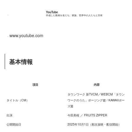
YouTube
作成した動画を友だち、家族、世界中の人たちと共有
www.youtube.com
基本情報
項目
内容
タウンワーク 新TVCM／WEBCM「タウン
タイトル（CM）
ワークのうた」ポージング篇 / KAWAIIポー
ズ篇
出演
今田美桜 ／ FRUITS ZIPPER
公開開始日
2025年10月1日（順次放映・配信開始）