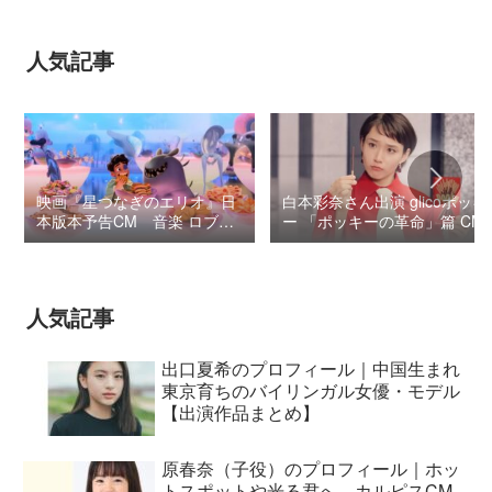
人気記事
映画『星つなぎのエリオ』日
白本彩奈さん出演 glicoポッキ
本版本予告CM 音楽 ロブ・
ー 「ポッキーの革命」篇 CM
シモンセン /
BUMP OF CHICKEN 7/3“七
夕ジャパンプレミア”
人気記事
出口夏希のプロフィール｜中国生まれ
東京育ちのバイリンガル女優・モデル
【出演作品まとめ】
原春奈（子役）のプロフィール｜ホッ
トスポットや光る君へ、カルピスCM