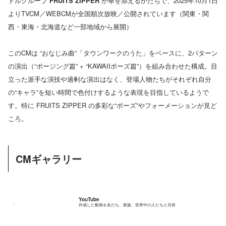
ドルグループ
FRUITS ZIPPER
が華を添えるかたちで、2025年10月1日
よりTVCM／WEBCMが全国順次放映／公開されています（関東・関
西・東海・北海道など一部地域から展開）
このCMは “おなじみ曲”「タウンワークのうた」をベースに、2パターン
の演出（“ポージング篇” + “KAWAIIポーズ篇”）を組み合わせた構成。目
立った派手な演技や過剰な演出はなく、登場人物たちがそれぞれ自分
の“キャラ”を短い時間で色付けするような表現を目指しているようで
す。特に FRUITS ZIPPER の多彩な“ポーズ”やフォーメーションが見ど
ころ。
CMギャラリー
YouTube
作成した動画を友だち、家族、世界中の人たちと共有