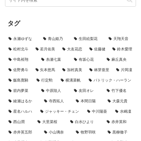
タグ
永瀬ゆずな
青山姫乃
生田絵梨花
天翔天音
松村北斗
若月佑美
大友花恋
佐藤健
鈴木愛理
中島裕翔
糸瀬七葉
有坂心花
麻丘真央
佐野勇斗
矢本悠馬
加村真美
林芽亜里
片岡凜
飯島寛騎
行定勲
横溝菜帆
パトリック・ハーラン
箭内夢菜
中原陸人
友田オレ
竹下優名
綾瀬はるか
寺西拓人
本間日陽
大森元貴
星名ハルハ
ジャッキー・チェン
中川陽葵
水嶋凜
西山潤
大里菜桜
白水ひより
赤井英和
赤井英五郎
小山璃奈
牧野羽咲
黒柳徹子