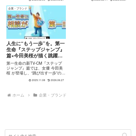
SPF50+ の高い紫外線防御力、
し、これから新生活を迎える若者
2026 SS の最新UVケアアイテム
に向けてスーツの魅力と着こなし
企業・ブランド
の魅力をわかりやすく解説しま
のポイントを紹介していま
す。
す。“フレッシャーズ”とは新...
人生に“もう一歩”を。第一
生命『ステップジャンプ』
篇×今田美桜が描く跳躍の
瞬間
第一生命の新TV-CM『ステップ
ジャンプ』篇では、女優 今田美
桜 が登場し、“跳び出す一歩”の瞬
間を、保険という枠を超えて描い
2025.11.08
2026.06.27
ています。動画構成・演出・ブラ
ンドメッセージもお届けします。
ホーム
企業・ブランド