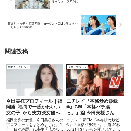
場をミュージアムに
薬師丸ひろ子 × 原菜乃華、ヨーグルトCMで届ける“今
日も新しく”の魔法
関連投稿
芸能人・タレント
企業・ブランド
今田美桜プロフィール｜福
ニチレイ『本格炒め炒飯
岡発“福岡で一番かわいい
®』CM「本格パラ凄
女の子”から実力派女優へ
っ。」篇 今田美桜さん
福岡出身の女優・今田美桜さんの
ニチレイ 新CM『本格炒め炒飯
プロフィールをまとめました。生
®』「本格パラ凄っ。」篇 30秒
年月日や経歴、代表作『花のち晴
ver'24年3月から公開されている