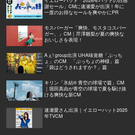
イエローハット「2026年ハットの日感
謝セール」CMに速瀬愛が出演！年に
一度のお得なセールを爽やかにPR
モスバーガー「爽快、モスタコスバー
ガー。」CM｜芹澤雛梨が夏の爽快な
おいしさを表現！
Aぇ! group出演 UHA味覚糖「ぷっち
ょ」のCM 「ぷっちょの神様」篇
「袋はどうされますか？」篇
キリン「氷結® 青空の球場で篇」CM
｜堀田真由が青空の球場で夏を駆け抜
ける爽快な新CM
速瀬愛さん出演｜イエローハット2025
年TVCM