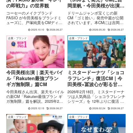
の即戦力』の世界観
岡里帆・今田美桜が出演！
「ゴミ拾い」発売中篇の心
コーセーのメイクブランド
ドリームジャンボ宝くじの新
温まるストーリー
FASIO が今田美桜をブランドミ
CM「ゴミ拾い」発売中篇が公開
ューズに、戸塚純貴をCMディレ
されています。本CMには吉岡里
クター役に起用した新CMを発
帆さんと今田美桜さんが出演。
2025.10.10
2026.06.27
2026.05.30
2026.06.27
表。『キレイの即戦力』というテ
2026年で共演7年目となる二人
ーマで描かれる演出構成や注目ポ
が、先輩と後輩という設定で登場
企業・ブランド
企業・ブランド
イントを解説します。
し、「日常の中の小さな幸せ」を
テーマにした温かなストーリーを
展開...
今田美桜出演｜楽天モバイ
ミスタードーナツ「ショコ
ル「Rakuten最強プラン
ラフレンチ」復活CM｜今
ギガ無制限」篇CM
田美桜×冨波心が彩る甘い
再会
今田美桜さん出演、楽天モバイル
2026年2月18日、ミスタードーナ
の新CM「Rakuten最強プラン ギ
ツは人気商品「ショコラフレンチ
ガ無制限」篇を解説。2025年2月
シリーズ」を 12年ぶりに復活 さ
15日より公開（TVは3月予定）。
せ、その魅力を伝える新
2025.12.15
2026.06.27
2026.02.24
2026.06.27
動画・SNS・テザリングで“ギガ
TVCM「ショコラフレンチ 待望
無制限”の魅力を紹介。
の復活」篇を公開しました。CM
企業・ブランド
企業・ブランド
には女優の今田美桜さんと冨波心
さんが出演。かつて多くのフ...