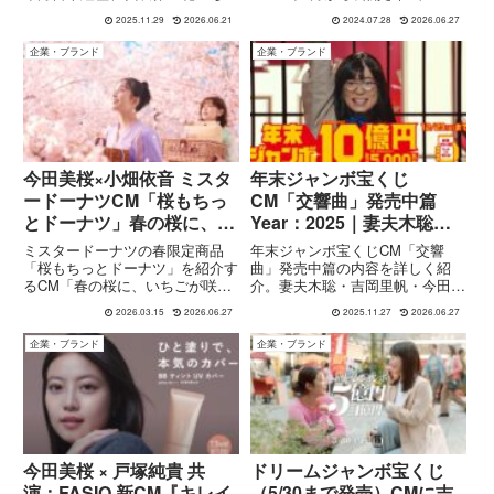
れ』『東京リベンジャーズ』『わ
ニチレイの看板商品『本格炒め炒
2025.11.29
2026.06.21
2024.07.28
2026.06.27
たしの幸せな結婚』、日本アカデ
飯®』の新CMに女優の今田美桜
ミー賞新人俳優賞の受賞歴、趣
(いまだみお)さんが出演していま
企業・ブランド
企業・ブランド
味・人柄まで詳しく紹介します。
す。中華料理店の看板娘に扮した
今田さん。15秒ve...
今田美桜×小畑依音 ミスタ
年末ジャンボ宝くじ
ードーナツCM「桜もちっ
CM「交響曲」発売中篇
とドーナツ」春の桜に、い
Year：2025｜妻夫木聡＆
ちごが咲いた。篇｜春限定
吉岡里帆らジャンボきょう
ミスタードーナツの春限定商品
年末ジャンボ宝くじCM「交響
ドーナツ
だい×Adoが大合唱
「桜もちっとドーナツ」を紹介す
曲」発売中篇の内容を詳しく紹
るCM「春の桜に、いちごが咲い
介。妻夫木聡・吉岡里帆・今田美
た。篇」が公開されています。
桜・矢本悠馬・成田凌のジャンボ
2026.03.15
2026.06.27
2025.11.27
2026.06.27
CMでは、満開の桜を背景に春ら
きょうだいが、ベートーヴェン交
しい世界観の中で、桜風味の“も
響曲第7番に乗せて大合唱する壮
企業・ブランド
企業・ブランド
ちっと”した生地と甘酸っぱいい
大な演出や、使用楽曲・出演モデ
ちごの味わいを組み合わせたドー
ル情報までまとめました。
ナツ...
今田美桜 × 戸塚純貴 共
ドリームジャンボ宝くじ
演：FASIO 新CM『キレイ
（5/30まで発売）CMに吉