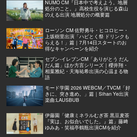
NUMO CM『日本中で考えよう。地層
処分のこと。』高校生役を演じる森山
のえる出演 地層処分の概要篇
ローソン CM 佐野勇斗・ヒコロヒー・
上坂樹里出演「ハピとく祭 ドリンクも
らえる！」篇｜7月14日スタートのお
得なキャンペーンを紹介
セブン‐イレブンCM「ありがとう だん
だん篇」ほか方言シリーズ｜櫻井翔・
相葉雅紀・天海祐希出演の心温まる物
語
モード学園 2026 WEBCM／TVCM「好
きに、突き進め。」篇｜Sihan Ye出演
楽曲:LAUSBUB
伊藤園「健康ミネラルむぎ茶 黒豆麦茶
『実は、お似合いでした。』篇」藤﨑
ゆみあ・笑福亭鶴瓶出演CMを紹介