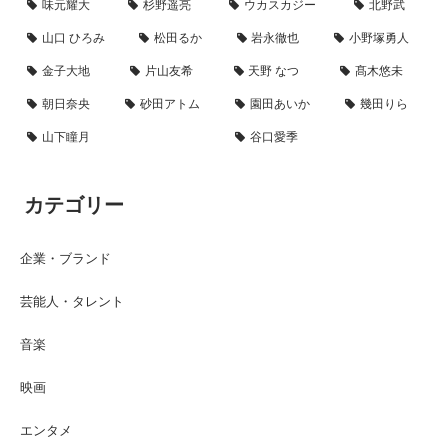
味元耀大
杉野遥亮
ウカスカジー
北野武
山口 ひろみ
松田るか
岩永徹也
小野塚勇人
金子大地
片山友希
天野 なつ
髙木悠未
朝日奈央
砂田アトム
園田あいか
幾田りら
山下瞳月
谷口愛季
カテゴリー
企業・ブランド
芸能人・タレント
音楽
映画
エンタメ