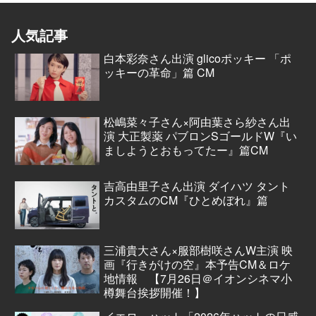
人気記事
白本彩奈さん出演 glicoポッキー 「ポ
ッキーの革命」篇 CM
松嶋菜々子さん×阿由葉さら紗さん出
演 大正製薬 パブロンSゴールドW『い
ましようとおもってたー』篇CM
吉高由里子さん出演 ダイハツ タント
カスタムのCM『ひとめぼれ』篇
三浦貴大さん×服部樹咲さんW主演 映
画『行きがけの空』本予告CM＆ロケ
地情報 【7月26日＠イオンシネマ小
樽舞台挨拶開催！】