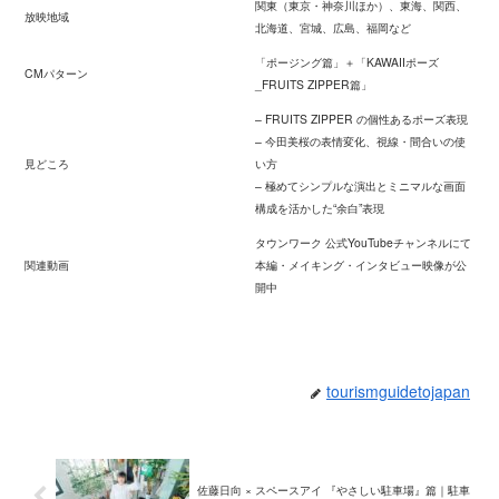
関東（東京・神奈川ほか）、東海、関西、
放映地域
北海道、宮城、広島、福岡など
「ポージング篇」＋「KAWAIIポーズ
CMパターン
_FRUITS ZIPPER篇」
– FRUITS ZIPPER の個性あるポーズ表現
– 今田美桜の表情変化、視線・間合いの使
見どころ
い方
– 極めてシンプルな演出とミニマルな画面
構成を活かした“余白”表現
タウンワーク 公式YouTubeチャンネルにて
関連動画
本編・メイキング・インタビュー映像が公
開中
tourismguidetojapan
佐藤日向 × スペースアイ 『やさしい駐車場』篇｜駐車