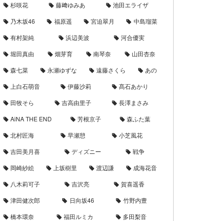
杉咲花
藤﨑ゆみあ
池田エライザ
乃木坂46
福原遥
宮迫翠月
中島瑠菜
有村架純
浜辺美波
河合優実
堀田真由
畑芽育
南琴奈
山田杏奈
森七菜
永瀬ゆずな
遠藤さくら
あの
上白石萌音
伊藤沙莉
髙石あかり
田牧そら
吉高由里子
長澤まさみ
AiNA THE END
芳根京子
森ふた葉
北村匠海
早瀬憩
小芝風花
吉田美月喜
ディズニー
戦争
岡崎紗絵
上坂樹里
渡辺謙
成海花音
八木莉可子
吉沢亮
賀喜遥香
津田健次郎
日向坂46
竹野内豊
橋本環奈
福田ルミカ
多田梨音