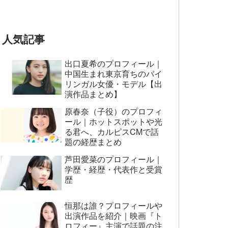
BUMP OF CHICKEN 7/3“七
夕ジャパンプレミア”
人気記事
出口夏希のプロフィール｜
中国生まれ東京育ちのバイ
リンガル女優・モデル【出
演作品まとめ】
原春奈（子役）のプロフィ
ール｜ホットスポットや光
る君へ、カルピスCMで話
題の経歴まとめ
芦田愛菜のプロフィール｜
学歴・経歴・代表作と受賞
歴
恒那は誰？プロフィールや
出演作品を紹介｜映画『ト
ロフィー』主演で話題の注