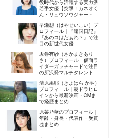
役時代から活躍する実力派
若手女優【突撃！カネオく
ん・リュウソウジャー・映
画AI崩壊ほか】
早瀬憩（はやせいこい）プ
ロフィール｜『違国日記』
『あのコはだぁれ？』で注
目の新世代女優
坂巻有紗（さかまきあり
さ）プロフィール｜仮面ラ
イダーガッチャードで注目
の所沢発マルチタレント
清原果耶（きよはら かや）
プロフィール｜朝ドラヒロ
インから最新映画・CMま
で経歴まとめ
原菜乃華のプロフィール｜
年齢・身長・代表作・受賞
歴まとめ