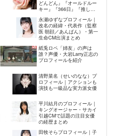
どんどん』『オールドルー
キー』『366日』『推しの
子』まで代表作まとめ
永瀬ゆずなプロフィール｜
改名の経緯・代表作（監察
医 朝顔／あんぱん）・第一
生命CM出演まとめ
紙兎ロペ「姉友」の声は
誰？声優・大岩Larry正志の
プロフィールを紹介
清野菜名（せいのなな）プ
ロフィール｜アクションも
演技も一級品な実力派女優
平川結月のプロフィール｜
キングオージャー・サカイ
引越CMで話題の注目女優
の経歴まとめ
田牧そらプロフィール｜子