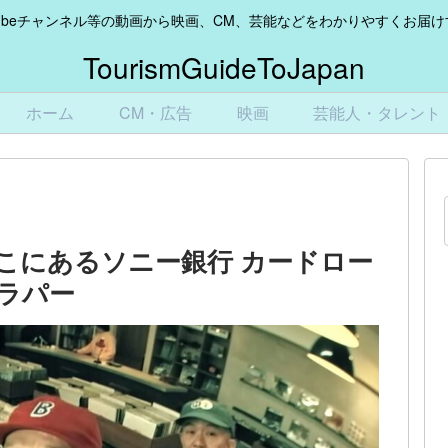
Tubeチャンネル等の動画から映画、CM、芸能などをわかりやすくお届
TourismGuideToJapan
ホーム
CM・広告
映画
芸能人・タレント
そこにあるソニー銀行 カードロー
ダラパー