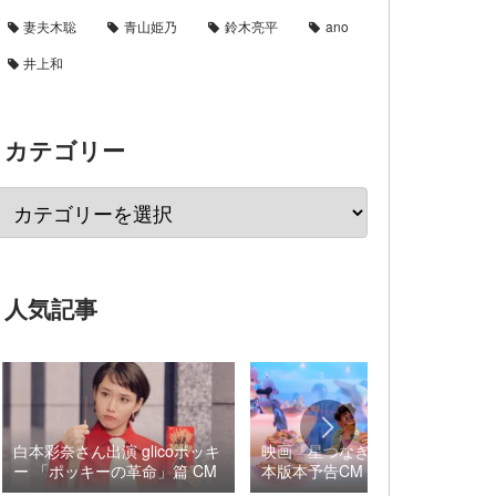
妻夫木聡
青山姫乃
鈴木亮平
ano
井上和
カテゴリー
人気記事
白本彩奈さん出演 glicoポッキ
映画『星つなぎのエリオ』日
ー 「ポッキーの革命」篇 CM
本版本予告CM 音楽 ロブ・
シモンセン /