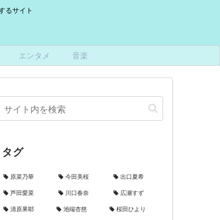
けするサイト
エンタメ
音楽
タグ
原菜乃華
今田美桜
出口夏希
芦田愛菜
川口春奈
広瀬すず
清原果耶
池端杏慈
桜田ひより