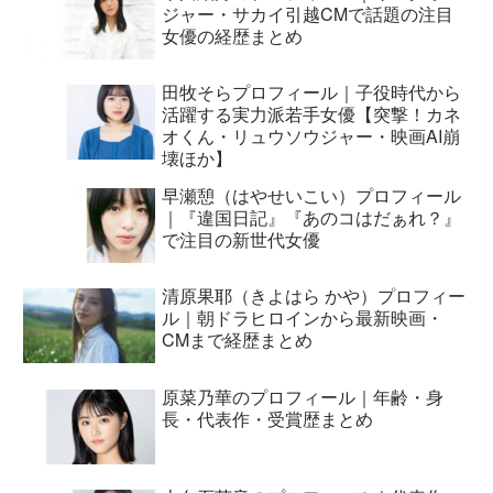
ジャー・サカイ引越CMで話題の注目
女優の経歴まとめ
田牧そらプロフィール｜子役時代から
活躍する実力派若手女優【突撃！カネ
オくん・リュウソウジャー・映画AI崩
壊ほか】
早瀬憩（はやせいこい）プロフィール
｜『違国日記』『あのコはだぁれ？』
で注目の新世代女優
清原果耶（きよはら かや）プロフィー
ル｜朝ドラヒロインから最新映画・
CMまで経歴まとめ
原菜乃華のプロフィール｜年齢・身
長・代表作・受賞歴まとめ