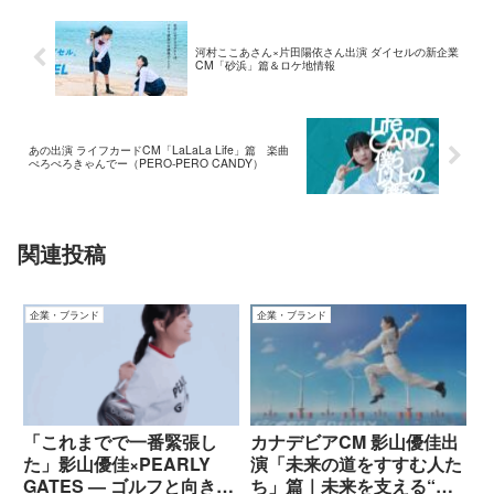
河村ここあさん×片田陽依さん出演 ダイセルの新企業
CM「砂浜」篇＆ロケ地情報
あの出演 ライフカードCM「LaLaLa Life」篇 楽曲
ぺろぺろきゃんでー（PERO-PERO CANDY）
関連投稿
企業・ブランド
企業・ブランド
「これまでで一番緊張し
カナデビアCM 影山優佳出
た」影山優佳×PEARLY
演「未来の道をすすむ人た
GATES — ゴルフと向き合
ち」篇｜未来を支える“働