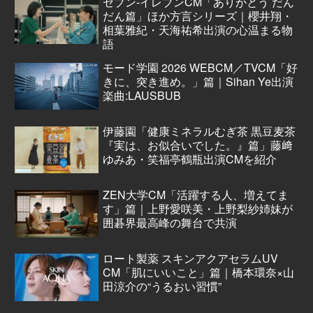
セブン‐イレブンCM「ありがとう だん
だん篇」ほか方言シリーズ｜櫻井翔・
相葉雅紀・天海祐希出演の心温まる物
語
モード学園 2026 WEBCM／TVCM「好
きに、突き進め。」篇｜Sihan Ye出演
楽曲:LAUSBUB
伊藤園「健康ミネラルむぎ茶 黒豆麦茶
『実は、お似合いでした。』篇」藤﨑
ゆみあ・笑福亭鶴瓶出演CMを紹介
ZEN大学CM「活躍する人、増えてま
す」篇｜上野愛咲美・上野梨紗姉妹が
囲碁界最高峰の舞台で共演
ロート製薬 スキンアクアセラムUV
CM「肌にいいこと」篇｜橋本環奈×山
田涼介の“うるおい習慣”