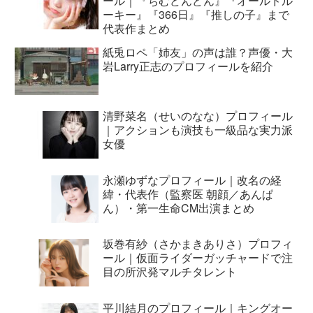
ール｜『ちむどんどん』『オールドル
ーキー』『366日』『推しの子』まで
代表作まとめ
紙兎ロペ「姉友」の声は誰？声優・大
岩Larry正志のプロフィールを紹介
清野菜名（せいのなな）プロフィール
｜アクションも演技も一級品な実力派
女優
永瀬ゆずなプロフィール｜改名の経
緯・代表作（監察医 朝顔／あんぱ
ん）・第一生命CM出演まとめ
坂巻有紗（さかまきありさ）プロフィ
ール｜仮面ライダーガッチャードで注
目の所沢発マルチタレント
平川結月のプロフィール｜キングオー