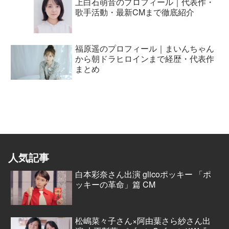
上白石萌音のプロフィール｜代表作・
歌手活動・最新CMまで徹底紹介
福原遥のプロフィール｜まいんちゃん
から朝ドラヒロインまで経歴・代表作
まとめ
人気記事
白本彩奈さん出演 glicoポッキー 「ポ
ッキーの革命」篇 CM
松嶋菜々子さん×阿由葉さら紗さん出