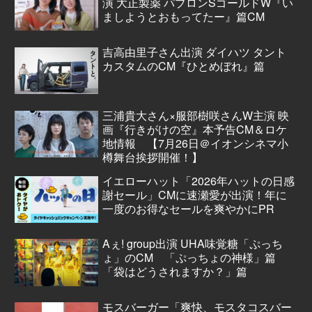
演 大正製薬 パブロンSゴールドW『い
ましようとおもってたー』篇CM
吉高由里子さん出演 ダイハツ タント
カスタムのCM『ひとめぼれ』篇
三浦貴大さん×服部樹咲さんW主演 映
画『行きがけの空』本予告CM＆ロケ
地情報 【7月26日＠イオンシネマ小
樽舞台挨拶開催！】
イエローハット「2026年ハットの日感
謝セール」CMに速瀬愛が出演！年に
一度のお得なセールを爽やかにPR
Aぇ! group出演 UHA味覚糖「ぷっち
ょ」のCM 「ぷっちょの神様」篇
「袋はどうされますか？」篇
モスバーガー「爽快、モスタコスバー