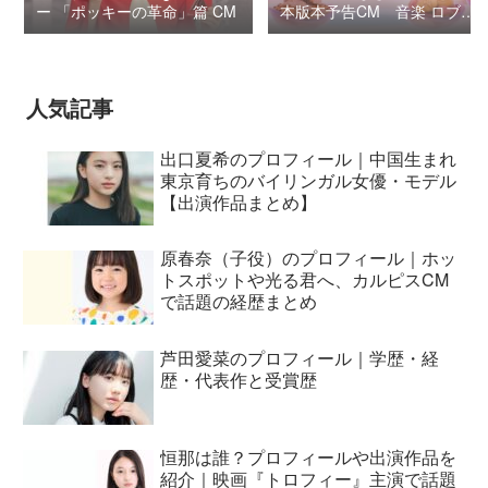
ー 「ポッキーの革命」篇 CM
本版本予告CM 音楽 ロブ・
シモンセン /
BUMP OF CHICKEN 7/3“七
夕ジャパンプレミア”
人気記事
出口夏希のプロフィール｜中国生まれ
東京育ちのバイリンガル女優・モデル
【出演作品まとめ】
原春奈（子役）のプロフィール｜ホッ
トスポットや光る君へ、カルピスCM
で話題の経歴まとめ
芦田愛菜のプロフィール｜学歴・経
歴・代表作と受賞歴
恒那は誰？プロフィールや出演作品を
紹介｜映画『トロフィー』主演で話題