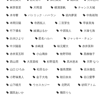
林芽亜里
片岡凜
横溝菜帆
チャンス大城
木寺響
パトリック・ハーラン
箭内夢菜
中島裕翔
本間日陽
寺西拓人
二宮芽生
早坂美海
竹下優名
綾瀬はるか
中原陸人
大塚七海
白水ひより
星名ハルハ
ジャッキー・チェン
中川陽葵
水嶋凜
味元耀大
赤井英和
赤井英五郎
小山璃奈
牧野羽咲
黒柳徹子
西山潤
大里菜桜
杉野遥亮
髙木悠未
天野 なつ
山口 ひろみ
松田るか
飯島寛騎
岩永徹也
小野塚勇人
金子大地
朝日奈央
谷口愛季
山下瞳月
ウカスカジー
北野武
砂田アトム
園田あいか
幾田りら