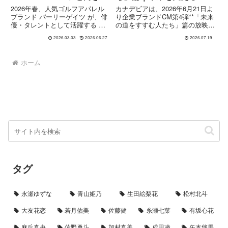
う瞬間を映すオリジナルム
く人”への想いを描く企業
2026年春、人気ゴルフアパレル
カナデビアは、2026年6月21日よ
ービー
ブランドCM
ブランド パーリーゲイツ が、俳
り企業ブランドCM第4弾**「未来
優・タレントとして活躍する 影
の道をすすむ人たち」篇の放映を
山優佳 さんを起用したオリジナ
開始しました。出演は引き続き影
2026.03.03
2026.06.27
2026.07.19
ルムービーを公開しました。春ら
山優佳さん**。CMでは「未来
しいりんご柄のウェアに身を包ん
は、みんなでつくるからおもしろ
だ影山さんが、週1回のプライベ
い。」をキーメッセージに、カナ
ホーム
ートレッスンで磨くゴルフス...
デビアグループで働く...
タグ
永瀬ゆずな
青山姫乃
生田絵梨花
松村北斗
大友花恋
若月佑美
佐藤健
糸瀬七葉
有坂心花
麻丘真央
佐野勇斗
加村真美
成田凌
矢本悠馬