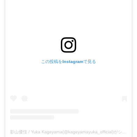
この投稿をInstagramで見る
影山優佳 / Yuka Kageyama(@kageyamayuka_official)がシェアした投稿