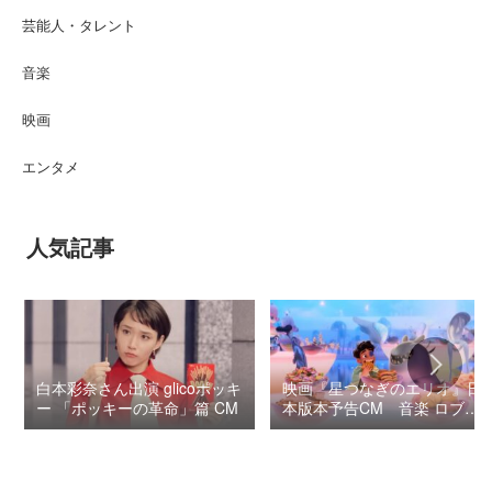
芸能人・タレント
音楽
映画
エンタメ
人気記事
白本彩奈さん出演 glicoポッキ
映画『星つなぎのエリオ』日
ー 「ポッキーの革命」篇 CM
本版本予告CM 音楽 ロブ・
シモンセン /
BUMP OF CHICKEN 7/3“七
夕ジャパンプレミア”