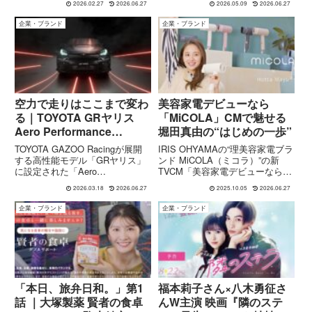
2026.02.27
2026.06.27
2026.05.09
2026.06.27
未華子さんと声優／俳優・梶裕貴
王「メリット」の新CMシリーズ
さんが出演しています。このCM
「家族と愛とメリット」が公開さ
企業・ブランド
企業・ブランド
は、ワンコインの500円でバーガ
れています。今回話題となってい
ー、サイドメニュー...
るのは、「はじめてのシャンプ
ー」...
空力で走りはここまで変わ
美容家電デビューなら
る｜TOYOTA GRヤリス
「MiCOLA」CMで魅せる
Aero Performance
堀田真由の“はじめの一歩”
Package 新CMの魅力
TOYOTA GAZOO Racingが展開
IRIS OHYAMAの“理美容家電ブラ
する高性能モデル「GRヤリス」
ンド MiCOLA（ミコラ）”の新
に設定された「Aero
TVCM「美容家電デビューなら
Performance Package」の魅力を
MiCOLA」に、女優・堀田真由さ
2026.03.18
2026.06.27
2025.10.05
2026.06.27
伝える映像「-Designed for
んが出演。パステルカラーの世界
Performance-」が公開されていま
観と動物キャラクターを通して
企業・ブランド
企業・ブランド
す。本CMで...
“使いやすさ × デザイン性” を伝
えています。
「本日、旅弁日和。」第1
福本莉子さん×八木勇征さ
話 ｜大塚製薬 賢者の食卓
んW主演 映画『隣のステ