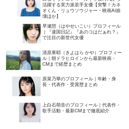
活躍する実力派若手女優【突撃！カネ
オくん・リュウソウジャー・映画AI崩
壊ほか】
早瀬憩（はやせいこい）プロフィール
｜『違国日記』『あのコはだぁれ？』
で注目の新世代女優
清原果耶（きよはら かや）プロフィー
ル｜朝ドラヒロインから最新映画・
CMまで経歴まとめ
原菜乃華のプロフィール｜年齢・身
長・代表作・受賞歴まとめ
上白石萌音のプロフィール｜代表作・
歌手活動・最新CMまで徹底紹介