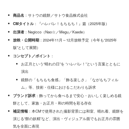
商品名
：サトウの鏡餅／サトウ食品株式会社
CMタイトル
：『ハレバレ！もちもち！』篇（2025年版）
出演者
：Negicco（Nao☆／Megu／Kaede）
放映・公開時期
：2024年11月～12月放映予定（今年も“2025年
版”として展開）
コンセプト／ポイント
：
お正月という“晴れの日”を “ハレバレ！”という言葉とともに
演出
鏡餅の「もちもち食感」「飾る楽しさ」「ながもちフィル
ム」等、技術・仕様におけるこだわりも訴求
ブランド訴求
：飾ってから食べるまで安心・おいしく楽しめる鏡
餅として、家族・お正月・和の時間を彩る存在
補足情報
：本CMで使用された撮影背景には和室、晴れ着、鏡餅を
演じる“餅の妖精”など、演出・ヴィジュアル面でもお正月の雰囲
気を全面に表現