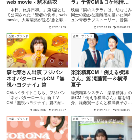
web movie × 駒木結衣
ラ』予告CM＆ロケ地情
報 主題歌
「本日、旅弁日和。」第1話とし
映画『隣のステラ』は、幼なじみ
FANTASTICS「いつも隣
て公開された「賢者の食卓」web
同士の微妙な距離感を描いた胸キ
movie。大塚製薬が送る“旅と駅
ュン青春ラブストーリー。音楽は
で」
弁”を軸に、旅のおともに選ばれ
王舟×主題歌FANTASTICS、主演
2025.11.09
2025.07.19
2025.09.27
るべきバランス栄養食ブランドの
は福本莉子さん×八木勇征さんと
世界観を読み解きます。出演はウ
いう豪華布陣を迎えて、8月22日
企業・ブランド
企業・ブランド
ェザーニューズ・お天気キャスタ
（金）全国公開です。原作ファン
ーの駒木結衣さん。
も“はじめての恋”シ...
森七菜さん出演 フジパン
楽楽精算CM「例える横澤
ネオバターロールCM『無
さん」篇 滝藤賢一＆横澤
視ハヨクナイ』篇
夏子
CMハイライトこちら、フジパン
経費精算システム「楽楽精算」の
「ネオバターロール」新 T V
新CM「例える横澤さん」篇を紹
CM「無視ハヨクナイ」篇の紹介
介。滝藤賢一さんと横澤夏子さん
画像です：CMの詳細内容まとめ
の掛け合いが経理のあるあるをユ
2025.09.07
2026.06.27
2025.10.01
2026.06.27
放送概要タイトル：「無視ハヨク
ーモラスに描き、効率化のメリッ
ナイ」篇放送開始日：2025年3月
トを伝えます。
企業・ブランド
企業・ブランド
1日（土）より全国（一部地域除
く）※北海道は株式会社ロ...