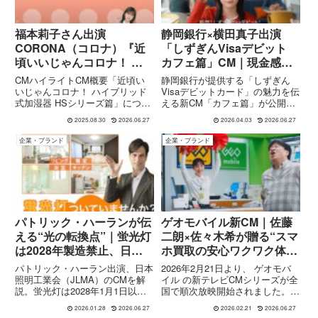
福本莉子さん出演
静岡銀行×横田真子出演
CORONA（コロナ）『近
「しずぎんVisaデビット
頃いいじゃんコロナ！ ハ
カフェ篇」CM｜現金感覚
イブリッド式加湿器 HSシ
で使える安心カードを描く
CMハイライトCM概要「近頃い
静岡銀行が提供する「しずぎん
リーズ篇』CM＆ブランド
いじゃんコロナ！ ハイブリッド
Visaデビットカード」の魅力を伝
式加湿器 HSシリーズ篇」につい
える新CM「カフェ篇」が公開さ
ムービー
て、以下に詳細をまとめました。
れました。若手女優の横田真子さ
2025.08.30
2026.06.27
2026.04.03
2026.06.27
女優・歌手として活躍する 福本
んが出演し、カフェでの何気ない
莉子さんが出演しているコロナ
日常シーンを通して、デビットカ
企業・ブランド
企業・ブランド
（CORONA）の新しいCM、「近
ードの“現金感覚で使える安心
頃いいじゃんコロナ！ ハイ...
さ”を表現しています。しずぎ
ん...
パトリック・ハーランが伝
ゲオモバイル新CM｜佐藤
える“光の転換点”｜蛍光灯
二朗×佐々木希が贈る“スマ
は2028年製造禁止、日本
ホ買取の安心ワクワク体
照明工業会CMを解説
験”全6篇！
パトリック・ハーラン出演、日本
2026年2月21日より、 ゲオモバ
照明工業会（JLMA）のCMを解
イル の新テレビCMシリーズが全
説。蛍光灯は2028年1月1日以降
国で順次放映開始されました。本
に製造禁止へ。なぜ今LEDへの切
シリーズでは、俳優・コメディア
2026.01.28
2026.06.27
2026.02.21
2026.06.27
り替えが必要なのか、その理由を
ンとして幅広い人気を誇る 佐藤