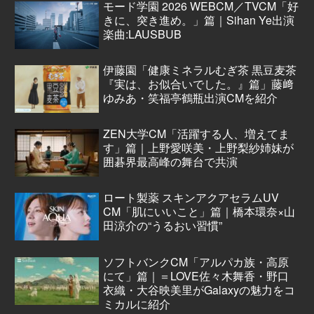
モード学園 2026 WEBCM／TVCM「好
きに、突き進め。」篇｜Sihan Ye出演
楽曲:LAUSBUB
伊藤園「健康ミネラルむぎ茶 黒豆麦茶
『実は、お似合いでした。』篇」藤﨑
ゆみあ・笑福亭鶴瓶出演CMを紹介
ZEN大学CM「活躍する人、増えてま
す」篇｜上野愛咲美・上野梨紗姉妹が
囲碁界最高峰の舞台で共演
ロート製薬 スキンアクアセラムUV
CM「肌にいいこと」篇｜橋本環奈×山
田涼介の“うるおい習慣”
ソフトバンクCM「アルパカ族・高原
にて」篇｜＝LOVE佐々木舞香・野口
衣織・大谷映美里がGalaxyの魅力をコ
ミカルに紹介