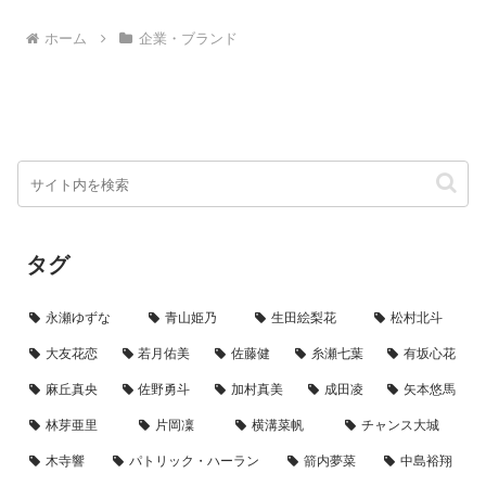
わかりやすく紹介します。
二朗 さんが“お客さま役”、モデ
ル・女優として多方面で活躍する
ホーム
企業・ブランド
佐々木希 さんが“...
タグ
永瀬ゆずな
青山姫乃
生田絵梨花
松村北斗
大友花恋
若月佑美
佐藤健
糸瀬七葉
有坂心花
麻丘真央
佐野勇斗
加村真美
成田凌
矢本悠馬
林芽亜里
片岡凜
横溝菜帆
チャンス大城
木寺響
パトリック・ハーラン
箭内夢菜
中島裕翔