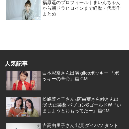
福原遥のプロフィール｜まいんちゃん
から朝ドラヒロインまで経歴・代表作
まとめ
人気記事
白本彩奈さん出演 glicoポッキー 「ポ
ッキーの革命」篇 CM
松嶋菜々子さん×阿由葉さら紗さん出
演 大正製薬 パブロンSゴールドW『い
ましようとおもってたー』篇CM
吉高由里子さん出演 ダイハツ タント