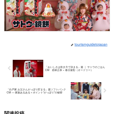
tourismguidetojapan
「おいしさは炊き方で決まる」篇 ｜ サトウのごはん
CM 若林正恭 × 春日俊彰（オードリー）
「白戸家 お父さんがっぽり貯まる」篇ソフトバンク
CM — 家族あるある＋ポイント“がっぽり”の秘密
関連投稿