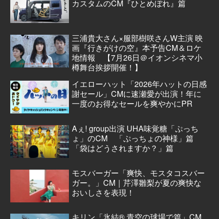
カスタムのCM『ひとめぼれ』篇
三浦貴大さん×服部樹咲さんW主演 映
画『行きがけの空』本予告CM＆ロケ
地情報 【7月26日＠イオンシネマ小
樽舞台挨拶開催！】
イエローハット「2026年ハットの日感
謝セール」CMに速瀬愛が出演！年に
一度のお得なセールを爽やかにPR
Aぇ! group出演 UHA味覚糖「ぷっち
ょ」のCM 「ぷっちょの神様」篇
「袋はどうされますか？」篇
モスバーガー「爽快、モスタコスバー
ガー。」CM｜芹澤雛梨が夏の爽快な
おいしさを表現！
キリン「氷結® 青空の球場で篇」CM