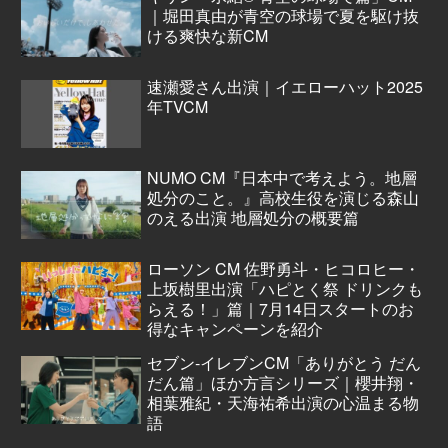
｜堀田真由が青空の球場で夏を駆け抜
ける爽快な新CM
速瀬愛さん出演｜イエローハット2025
年TVCM
NUMO CM『日本中で考えよう。地層
処分のこと。』高校生役を演じる森山
のえる出演 地層処分の概要篇
ローソン CM 佐野勇斗・ヒコロヒー・
上坂樹里出演「ハピとく祭 ドリンクも
らえる！」篇｜7月14日スタートのお
得なキャンペーンを紹介
セブン‐イレブンCM「ありがとう だん
だん篇」ほか方言シリーズ｜櫻井翔・
相葉雅紀・天海祐希出演の心温まる物
語