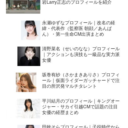
岩Larry正志のプロフィールを紹介
永瀬ゆずなプロフィール｜改名の経
緯・代表作（監察医 朝顔／あんぱ
ん）・第一生命CM出演まとめ
清野菜名（せいのなな）プロフィール
｜アクションも演技も一級品な実力派
女優
坂巻有紗（さかまきありさ）プロフィ
ール｜仮面ライダーガッチャードで注
目の所沢発マルチタレント
平川結月のプロフィール｜キングオー
ジャー・サカイ引越CMで話題の注目
女優の経歴まとめ
田牧そらプロフィール｜子役時代から