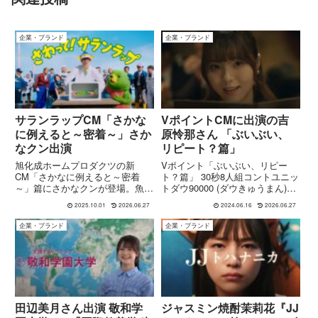
企業・ブランド
企業・ブランド
サランラップCM「さかな
VポイントCMに出演の吉
に例えると～密着～」さか
原怜那さん 「ぶいぶい、
なクン出演
リピート？篇」
旭化成ホームプロダクツの新
Vポイント「ぶいぶい、リピー
CM「さかなに例えると～密着
ト？篇」 30秒8人組コントユニッ
～」篇にさかなクンが登場。魚の
トダウ90000 (ダウきゅうまん)で
たとえでサランラップのリニュー
活動する女子大生の吉原怜那さ
2025.10.01
2026.06.27
2024.06.16
2026.06.27
アルポイント「密着性・使いやす
ん。今回は約1か月前にご出演、
さ」を楽しく紹介します。
公開されたVポイント公式チャン
企業・ブランド
企業・ブランド
ネルのYouTube 30秒CMの様子な
どをご紹介い...
田辺美月さん出演 敬和学
ジャスミン焼酎茉莉花『JJ