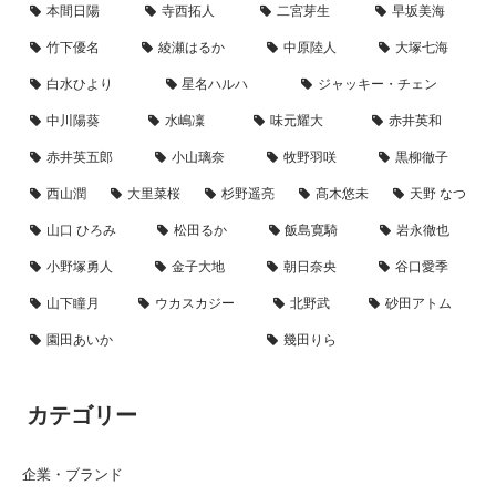
本間日陽
寺西拓人
二宮芽生
早坂美海
竹下優名
綾瀬はるか
中原陸人
大塚七海
白水ひより
星名ハルハ
ジャッキー・チェン
中川陽葵
水嶋凜
味元耀大
赤井英和
赤井英五郎
小山璃奈
牧野羽咲
黒柳徹子
西山潤
大里菜桜
杉野遥亮
髙木悠未
天野 なつ
山口 ひろみ
松田るか
飯島寛騎
岩永徹也
小野塚勇人
金子大地
朝日奈央
谷口愛季
山下瞳月
ウカスカジー
北野武
砂田アトム
園田あいか
幾田りら
カテゴリー
企業・ブランド