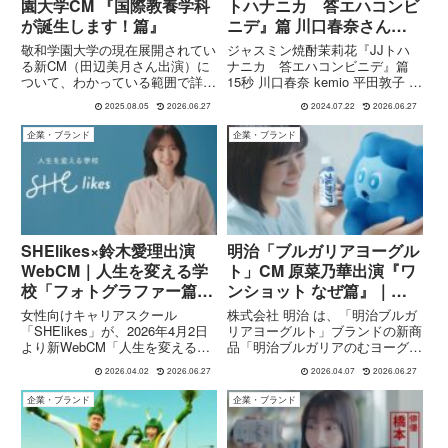
園大学CM 『国際教養学科
トハナニカ 答エハコンビ
が誕生します！篇』
ニデ』篇 川口春奈さん
kemioさん 平田敦子さん
敬和学園大学の現在展開されてい
ジャスミン焼酎茉莉花『JJトハ
る新CM（田辺美月さん出演）に
ナニカ 答エハコンビニデ』篇
ついて、わかっている範囲で詳細
15秒 川口春奈 kemio 平田敦子 サ
をご紹介します。🎥 新CMの概要
ントリー2024年4月9日(火)～サン
2025.08.05
2026.06.27
2024.07.22
2026.06.27
出演者：田辺美月さん（新潟県新
トリーからジャスミン焼酎「茉莉
発田市出身、元SKE48）役柄：
花(まつりか)＜ジャスミン茶割・
企業・ブランド
企業・ブランド
大学生役として登場し、明るく爽
JJ＞缶」が新発売。それに伴
やかな雰囲気を演出していま...
い、川口春...
SHElikes×鈴木愛理出演
明治「ブルガリアヨーグル
WebCM｜人生を変える学
ト」CM 原菜乃華出演『ワ
校「フォトグラファー篇」
ンショット なぜ篇』｜モ
ほか全3篇
ヤモヤの正体は“腸”だっ
女性向けキャリアスクール
株式会社 明治 は、「明治ブルガ
た？
「SHElikes」が、2026年4月2日
リアヨーグルト」ブランドの新商
より新WebCM「人生を変える学
品「明治ブルガリアのむヨーグル
校」シリーズを公開しました。本
トLB81 ONE SHOT」の発売に伴
2026.04.02
2026.06.27
2026.04.07
2026.06.27
作には、歌手・俳優として幅広く
い、俳優の 原菜乃華さん を起用
活躍する鈴木愛理がストーリーテ
した新TVCM『ワンショット な
企業・ブランド
企業・ブランド
ラーとして出演し、実際の受講生
ぜ篇』を2026年4月7日より全国
の体験をもとにした全3...
で放映開始...