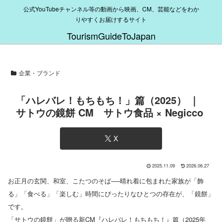
公式YouTubeチャンネル等の動画から映画、CM、芸能などをわか
りやすくお届けするサイト
TourismGuideToJapan
企業・ブランド
「ハレバレ！もちもち！」篇（2025） ｜
サトウの鏡餅 CM サトウ食品 × Negicco
X
2025.11.09
2026.06.27
お正月の玄関、和室、こたつのそば──晴れ着に包まれた家族が「飾
る」「食べる」「楽しむ」時間にぴったりなひとつの存在が、「鏡餅」
です。
「サトウの鏡餅」が贈る新CM『ハレバレ！もちもち！』篇（2025年