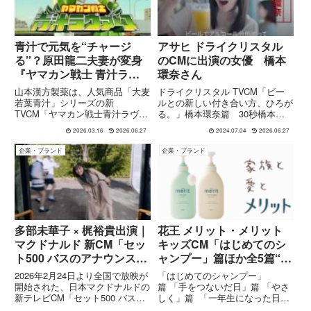
青汁で元気を“チャージ
アサヒ ドライクリスタル
る”？原田龍二夫妻が変身
のCMに出演の女優 橋本
『ヤマカン戦士 青汁ラヴ
環奈さん
ァーズ登場』CM
山本漢方製薬は、人気商品「大麦
ドライクリスタル TVCM「ビー
若葉青汁」シリーズの新
ルとの新しい付き合い方、ひろが
TVCM「ヤマカン戦士青汁ラヴァ
る。」橋本環奈篇 30秒橋本環
ーズ登場」篇を公開しました。
奈さんの出演するアサヒビール
2026.03.16
2026.06.27
2024.07.04
2026.06.27
CMには俳優 原田龍二 と妻で元
スーパードライ ドライクリスタ
女優の 愛さん が出演。前作に続
ルのCMがアサヒグループ
企業・ブランド
企業・ブランド
き夫婦で登場し、今作ではコミカ
YouTube公式チャンネルで公開に
ルな戦隊ヒーロー「ヤマカン戦士
なっています。 ※お酒は20...
青...
多部未華子 × 梶裕貴出演｜
花王 メリット・メリット
マクドナルド 新CM「セッ
キッズCM「はじめてのシ
ト500 バスのアナウンス」
ャンプー」篇ほか全5篇“家
篇公開！ワンコインで楽し
族と愛とメリット”シリー
2026年2月24日より全国で放映が
「はじめてのシャンプー」
む“復活のマックポーク”
ズの優しい世界｜楽曲:椎
開始された、日本マクドナルドの
篇 「手をつないだ日」篇 「やさ
新テレビCM「セット500 バスの
しく」篇 「一年生になった日」
名林檎
アナウンス」篇には、女優・多部
篇「はじめて料理をした日」篇花