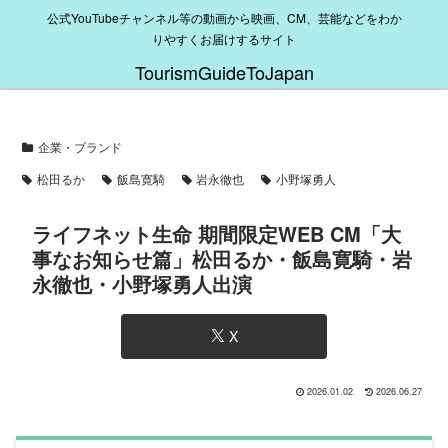
公式YouTubeチャンネル等の動画から映画、CM、芸能などをわか
りやすくお届けするサイト
TourismGuideToJapan
企業・ブランド
松田るか
飯島寛騎
岩永徹也
小野塚勇人
ライフネット生命 期間限定WEB CM「大
事なお知らせ篇」松田るか・飯島寛騎・岩
永徹也・小野塚勇人出演
X
2026.01.02
2026.06.27