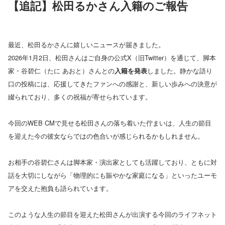
【追記】松田るかさん入籍のご報告
最近、松田るかさんに嬉しいニュースが届きました。
2026年1月2日、松田さんはご自身の公式X（旧Twitter）を通じて、脚本
家・谷碧仁（たに あおと）さんとの
入籍を発表
しました。静かな語り
口の投稿には、応援してきたファンへの感謝と、新しい歩みへの決意が
綴られており、多くの祝福が寄せられています。
今回のWEB CMで見せる松田さんの落ち着いた佇まいは、人生の節目
を迎えた今の彼女ならではの色合いが感じられるかもしれません。
お相手の谷碧仁さんは脚本家・演出家としても活躍しており、ともに対
話を大切にしながら「物理的にも賑やかな家庭になる」といったユーモ
アを交えた抱負も語られています。
このような人生の節目を迎えた松田さんが出演する今回のライフネット