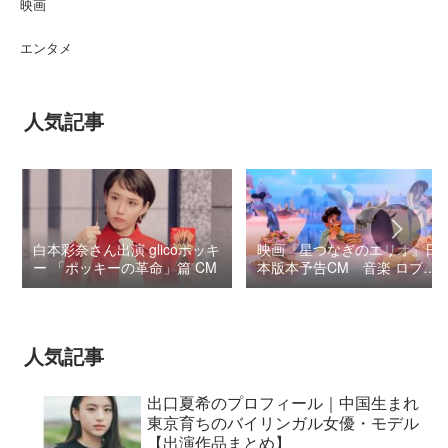
映画
エンタメ
人気記事
白本彩奈さん出演 glicoポッキ
映画『星つなぎのエリオ』日
ー 「ポッキーの革命」篇 CM
本版本予告CM 音楽 ロブ・
シモンセン /
BUMP OF CHICKEN 7/3“七
夕ジャパンプレミア”
人気記事
出口夏希のプロフィール｜中国生まれ
東京育ちのバイリンガル女優・モデル
【出演作品まとめ】