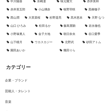
中川陽葵
水嶋凜
味元耀大
赤井英和
赤井英五郎
小山璃奈
牧野羽咲
黒柳徹子
西山潤
大里菜桜
杉野遥亮
髙木悠未
天野 なつ
山口 ひろみ
松田るか
飯島寛騎
岩永徹也
小野塚勇人
金子大地
朝日奈央
谷口愛季
山下瞳月
ウカスカジー
北野武
砂田アトム
園田あいか
幾田りら
カテゴリー
企業・ブランド
芸能人・タレント
音楽