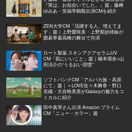
『実は、お似合いでした。』篇」藤﨑
ゆみあ・笑福亭鶴瓶出演CMを紹介
ZEN大学CM「活躍する人、増えてま
す」篇｜上野愛咲美・上野梨紗姉妹が
囲碁界最高峰の舞台で共演
ロート製薬 スキンアクアセラムUV
CM「肌にいいこと」篇｜橋本環奈×山
田涼介の“うるおい習慣”
ソフトバンクCM「アルパカ族・高原
にて」篇｜＝LOVE佐々木舞香・野口
衣織・大谷映美里がGalaxyの魅力をコ
ミカルに紹介
田中真琴さん出演 Amazon プライム
CM「ニュー・カラー」篇