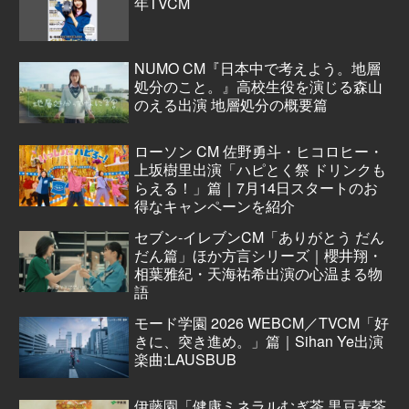
年TVCM
NUMO CM『日本中で考えよう。地層
処分のこと。』高校生役を演じる森山
のえる出演 地層処分の概要篇
ローソン CM 佐野勇斗・ヒコロヒー・
上坂樹里出演「ハピとく祭 ドリンクも
らえる！」篇｜7月14日スタートのお
得なキャンペーンを紹介
セブン‐イレブンCM「ありがとう だん
だん篇」ほか方言シリーズ｜櫻井翔・
相葉雅紀・天海祐希出演の心温まる物
語
モード学園 2026 WEBCM／TVCM「好
きに、突き進め。」篇｜Sihan Ye出演
楽曲:LAUSBUB
伊藤園「健康ミネラルむぎ茶 黒豆麦茶