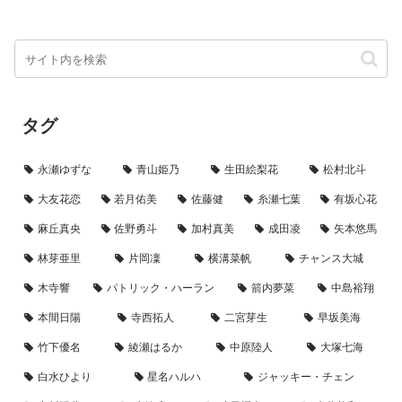
タグ
永瀬ゆずな
青山姫乃
生田絵梨花
松村北斗
大友花恋
若月佑美
佐藤健
糸瀬七葉
有坂心花
麻丘真央
佐野勇斗
加村真美
成田凌
矢本悠馬
林芽亜里
片岡凜
横溝菜帆
チャンス大城
木寺響
パトリック・ハーラン
箭内夢菜
中島裕翔
本間日陽
寺西拓人
二宮芽生
早坂美海
竹下優名
綾瀬はるか
中原陸人
大塚七海
白水ひより
星名ハルハ
ジャッキー・チェン