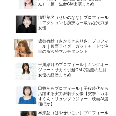
ん）・第一生命CM出演まとめ
清野菜名（せいのなな）プロフィール
｜アクションも演技も一級品な実力派
女優
坂巻有紗（さかまきありさ）プロフィ
ール｜仮面ライダーガッチャードで注
目の所沢発マルチタレント
平川結月のプロフィール｜キングオー
ジャー・サカイ引越CMで話題の注目
女優の経歴まとめ
田牧そらプロフィール｜子役時代から
活躍する実力派若手女優【突撃！カネ
オくん・リュウソウジャー・映画AI崩
壊ほか】
早瀬憩（はやせいこい）プロフィール