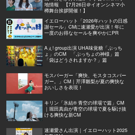
地情報 【7月26日＠イオンシネマ小
樽舞台挨拶開催！】
イエローハット「2026年ハットの日感
謝セール」CMに速瀬愛が出演！年に
一度のお得なセールを爽やかにPR
Aぇ! group出演 UHA味覚糖「ぷっち
ょ」のCM 「ぷっちょの神様」篇
「袋はどうされますか？」篇
モスバーガー「爽快、モスタコスバー
ガー。」CM｜芹澤雛梨が夏の爽快な
おいしさを表現！
キリン「氷結® 青空の球場で篇」CM
｜堀田真由が青空の球場で夏を駆け抜
ける爽快な新CM
速瀬愛さん出演｜イエローハット2025