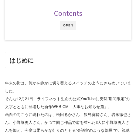
Contents
OPEN
はじめに
年末の街は、何かを静かに切り替えるスイッチのようにきらめいていま
した。
そんな12月21日、ライフネット生命の公式YouTubeに突然“期間限定”の
文字とともに登場した新作WEB CM「大事なお知らせ篇」。
画面の向こうに現れたのは、松田るかさん、飯島寛騎さん、岩永徹也さ
ん、小野塚勇人さん。かつて同じ作品で肩を並べた3人に小野塚勇人さ
んを加え、今度は柔らかな灯りのともる“会議室のような部屋”で、視聴