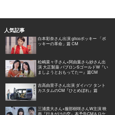
人気記事
白本彩奈さん出演 glicoポッキー 「ポ
ッキーの革命」篇 CM
松嶋菜々子さん×阿由葉さら紗さん出
演 大正製薬 パブロンSゴールドW『い
ましようとおもってたー』篇CM
吉高由里子さん出演 ダイハツ タント
カスタムのCM『ひとめぼれ』篇
三浦貴大さん×服部樹咲さんW主演 映
画『行きがけの空』本予告CM＆ロケ