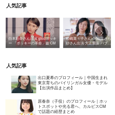
人気記事
白本彩奈さん出演 glicoポッキ
松嶋菜々子さん×阿由葉さら
ー 「ポッキーの革命」篇 CM
紗さん出演 大正製薬 パブロ
ンSゴールドW『いましよう
とおもってたー』篇CM
人気記事
出口夏希のプロフィール｜中国生まれ
東京育ちのバイリンガル女優・モデル
【出演作品まとめ】
原春奈（子役）のプロフィール｜ホッ
トスポットや光る君へ、カルピスCM
で話題の経歴まとめ