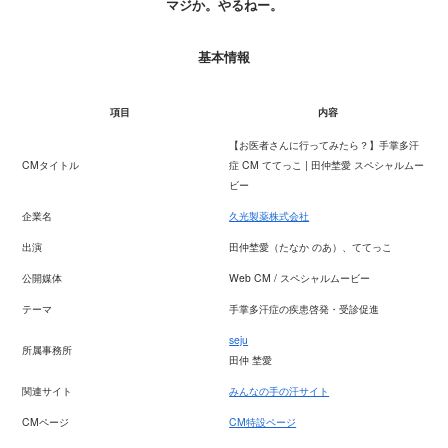
マジか。やるねー。
基本情報
項目
内容
【お医者さんに行ってみたら？】手掌多汗
CMタイトル
症 CM ててっこ | 田仲埜愛 スペシャルムー
ビー
企業名
久光製薬株式会社
出演
田仲埜愛（たなか のあ）、ててっこ
公開媒体
Web CM / スペシャルムービー
テーマ
手掌多汗症の疾患啓発・受診促進
seju
所属事務所
田仲 埜愛
関連サイト
みんなの手の汗サイト
CMページ
CM特設ページ