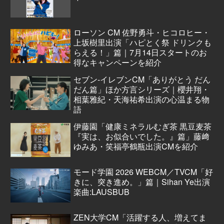
ローソン CM 佐野勇斗・ヒコロヒー・
上坂樹里出演「ハピとく祭 ドリンクも
らえる！」篇｜7月14日スタートのお
得なキャンペーンを紹介
セブン‐イレブンCM「ありがとう だん
だん篇」ほか方言シリーズ｜櫻井翔・
相葉雅紀・天海祐希出演の心温まる物
語
伊藤園「健康ミネラルむぎ茶 黒豆麦茶
『実は、お似合いでした。』篇」藤﨑
ゆみあ・笑福亭鶴瓶出演CMを紹介
モード学園 2026 WEBCM／TVCM「好
きに、突き進め。」篇｜Sihan Ye出演
楽曲:LAUSBUB
ZEN大学CM「活躍する人、増えてま