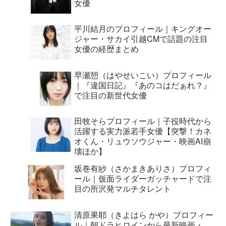
女優
平川結月のプロフィール｜キングオー
ジャー・サカイ引越CMで話題の注目
女優の経歴まとめ
早瀬憩（はやせいこい）プロフィール
｜『違国日記』『あのコはだぁれ？』
で注目の新世代女優
田牧そらプロフィール｜子役時代から
活躍する実力派若手女優【突撃！カネ
オくん・リュウソウジャー・映画AI崩
壊ほか】
坂巻有紗（さかまきありさ）プロフィ
ール｜仮面ライダーガッチャードで注
目の所沢発マルチタレント
清原果耶（きよはら かや）プロフィー
ル｜朝ドラヒロインから最新映画・