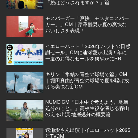
「袋はどうされますか？」篇
モスバーガー「爽快、モスタコスバー
ガー。」CM｜芹澤雛梨が夏の爽快な
おいしさを表現！
イエローハット「2026年ハットの日感
謝セール」CMに速瀬愛が出演！年に
一度のお得なセールを爽やかにPR
キリン「氷結® 青空の球場で篇」CM
｜堀田真由が青空の球場で夏を駆け抜
ける爽快な新CM
NUMO CM『日本中で考えよう。地層
処分のこと。』高校生役を演じる森山
のえる出演 地層処分の概要篇
速瀬愛さん出演｜イエローハット2025
年TVCM