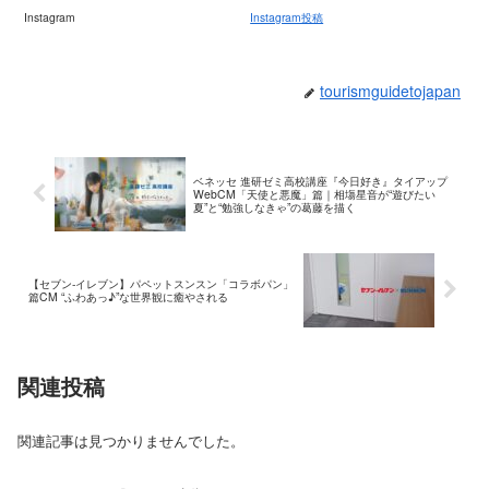
Instagram
Instagram投稿
tourismguidetojapan
ベネッセ 進研ゼミ高校講座『今日好き』タイアップ
WebCM「天使と悪魔」篇｜相塲星音が“遊びたい
夏”と“勉強しなきゃ”の葛藤を描く
【セブン‐イレブン】パペットスンスン「コラボパン」
篇CM “ふわあっ♪”な世界観に癒やされる
関連投稿
関連記事は見つかりませんでした。