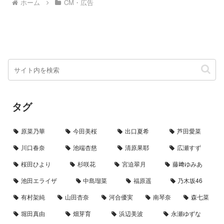
ホーム
CM・広告
タグ
原菜乃華
今田美桜
出口夏希
芦田愛菜
川口春奈
池端杏慈
清原果耶
広瀬すず
桜田ひより
杉咲花
宮迫翠月
藤﨑ゆみあ
池田エライザ
中島瑠菜
福原遥
乃木坂46
有村架純
山田杏奈
河合優実
南琴奈
森七菜
堀田真由
畑芽育
浜辺美波
永瀬ゆずな