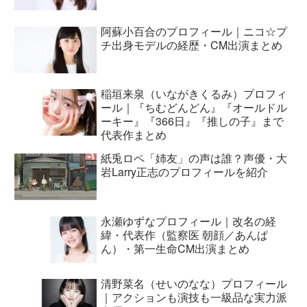
阿蘇小百合のプロフィール｜ニコ☆プ
チ出身モデルの経歴・CM出演まとめ
稲垣来泉（いながきくるみ）プロフィ
ール｜『ちむどんどん』『オールドル
ーキー』『366日』『推しの子』まで
代表作まとめ
紙兎ロペ「姉友」の声は誰？声優・大
岩Larry正志のプロフィールを紹介
永瀬ゆずなプロフィール｜改名の経
緯・代表作（監察医 朝顔／あんぱ
ん）・第一生命CM出演まとめ
清野菜名（せいのなな）プロフィール
｜アクションも演技も一級品な実力派