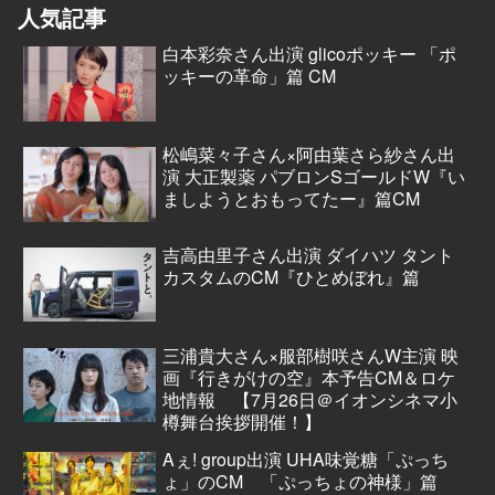
人気記事
白本彩奈さん出演 glicoポッキー 「ポ
ッキーの革命」篇 CM
松嶋菜々子さん×阿由葉さら紗さん出
演 大正製薬 パブロンSゴールドW『い
ましようとおもってたー』篇CM
吉高由里子さん出演 ダイハツ タント
カスタムのCM『ひとめぼれ』篇
三浦貴大さん×服部樹咲さんW主演 映
画『行きがけの空』本予告CM＆ロケ
地情報 【7月26日＠イオンシネマ小
樽舞台挨拶開催！】
Aぇ! group出演 UHA味覚糖「ぷっち
ょ」のCM 「ぷっちょの神様」篇