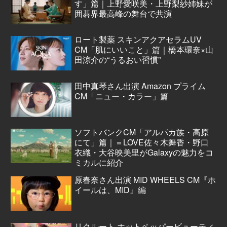
す」篇｜上野愛咲美・上野梨紗姉妹が
囲碁界最高峰の舞台で共演
ロート製薬 スキンアクアセラムUV
CM「肌にいいこと」篇｜橋本環奈×山
田涼介の“うるおい習慣”
田中真琴さん出演 Amazon プライム
CM「ニュー・カラー」篇
ソフトバンクCM「アルパカ族・高原
にて」篇｜＝LOVE佐々木舞香・野口
衣織・大谷映美里がGalaxyの魅力をコ
ミカルに紹介
原春奈さん出演 MID WHEELS CM『ホ
イールは、MID』編
リクルート ホットペッパービューティ