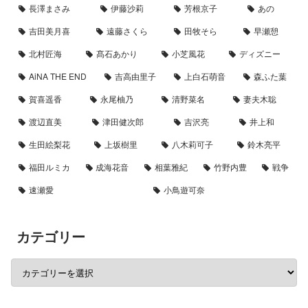
長澤まさみ
伊藤沙莉
芳根京子
あの
吉田美月喜
遠藤さくら
田牧そら
早瀬憩
北村匠海
髙石あかり
小芝風花
ディズニー
AiNA THE END
吉高由里子
上白石萌音
森ふた葉
賀喜遥香
永尾柚乃
清野菜名
妻夫木聡
渡辺直美
津田健次郎
吉沢亮
井上和
生田絵梨花
上坂樹里
八木莉可子
鈴木亮平
福田ルミカ
成海花音
相葉雅紀
竹野内豊
戦争
速瀬愛
小鳥遊可奈
カテゴリー