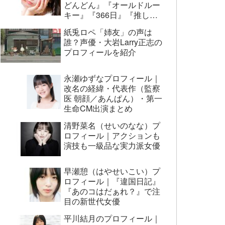
どんどん』『オールドルー
キー』『366日』『推しの
子』まで代表作まとめ
紙兎ロペ「姉友」の声は
誰？声優・大岩Larry正志の
プロフィールを紹介
永瀬ゆずなプロフィール｜
改名の経緯・代表作（監察
医 朝顔／あんぱん）・第一
生命CM出演まとめ
清野菜名（せいのなな）プ
ロフィール｜アクションも
演技も一級品な実力派女優
早瀬憩（はやせいこい）プ
ロフィール｜『違国日記』
『あのコはだぁれ？』で注
目の新世代女優
平川結月のプロフィール｜