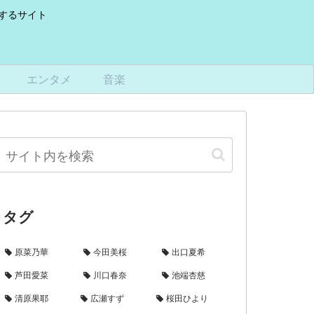
けするサイト
エンタメ
音楽
タグ
原菜乃華
今田美桜
出口夏希
芦田愛菜
川口春奈
池端杏慈
清原果耶
広瀬すず
桜田ひより