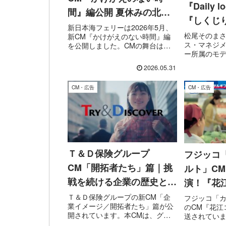
『Daily 
間』編公開 夏休みの北海
『しくじ
道旅行がお得なファミリー
新日本海フェリーは2026年5月、
校生モデ
松尾そのま
新CM『かけがえのない時間』編
パック販売中！
ス・マネジ
を公開しました。CMの舞台は
躍
ー所属のモ
2025年11月に小樽～舞鶴航路へ就
『天才てれ
航した新造船「けやき」。フォワ
2026.05.31
として活躍
ードサロンやグリル、スイートル
ョン誌『nic
ーム、デッキなどで過ごす船旅の
CM・広告
CM・広告
モデルや「repi
時間を通して、家族や友...
イメージ...
Ｔ＆Ｄ保険グループ
フジッコ
CM「開拓者たち」篇｜挑
ルト」C
戦を続ける企業の歴史と想
演！『花
いを描く話題の企業CM
＆キャン
Ｔ＆Ｄ保険グループの新CM「企
フジッコ「
業イメージ／開拓者たち」篇が公
のCM『花江
開されています。本CMは、グル
送されていま
ープ創設以来掲げてきた企業理念
声優の花江