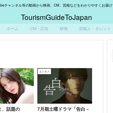
Tubeチャンネル等の動画から映画、CM、芸能などをわかりやすくお届
TourismGuideToJapan
ホーム
CM・広告
映画
芸能人・タレント
エンタメ
ま、話題の
7月期土曜ドラマ「告白－