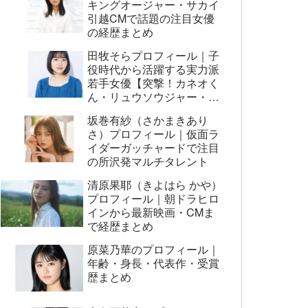
キングオージャー・サカイ
引越CMで話題の注目女優
の経歴まとめ
田牧そらプロフィール｜子
役時代から活躍する実力派
若手女優【突撃！カネオく
ん・リュウソウジャー・映
画AI崩壊ほか】
坂巻有紗（さかまきあり
さ）プロフィール｜仮面ラ
イダーガッチャードで注目
の所沢発マルチタレント
清原果耶（きよはら かや）
プロフィール｜朝ドラヒロ
インから最新映画・CMま
で経歴まとめ
原菜乃華のプロフィール｜
年齢・身長・代表作・受賞
歴まとめ