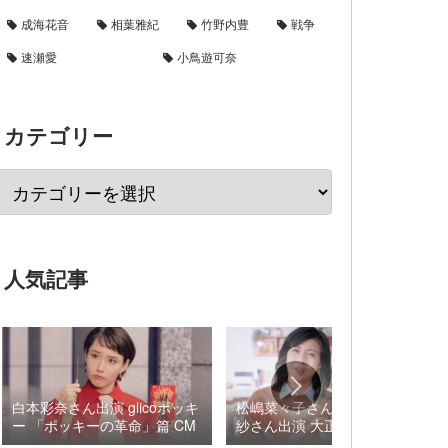
成海花音
相葉雅紀
竹野内豊
戦争
速瀬愛
小鳥遊可奈
カテゴリー
人気記事
白本彩奈さん出演 glicoポッキ
松嶋菜々子さん×阿由葉さら
ー 「ポッキーの革命」篇 CM
紗さん出演 大正製薬 パブロ
ンSゴールドW『いましよう