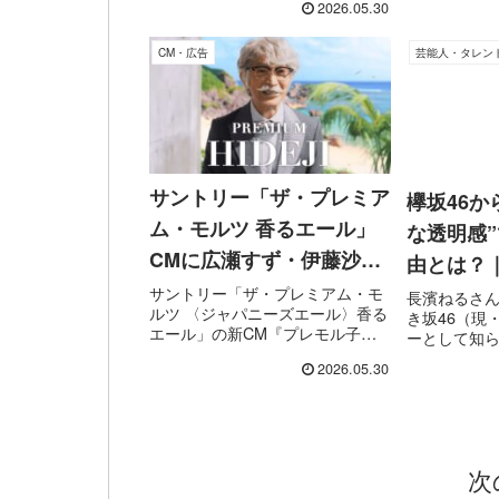
2026.05.30
「Try＆Discover（挑戦と発見）」
ピ海ヨーグル
をテーマに、変化を恐れず挑戦し
ぉ〜もっち食
続ける企業の姿勢を表現した企業
CM・広告
芸能人・タレン
夢中になっ
イメージCMです。...
て登場し、そ
サントリー「ザ・プレミア
欅坂46か
ム・モルツ 香るエール」
な透明感
CMに広瀬すず・伊藤沙
由とは？
莉・オダギリジョー・津田
サントリー「ザ・プレミアム・モ
フィール
長濱ねるさん
ルツ 〈ジャパニーズエール〉香る
き坂46（現
健次郎が出演！『プレモル
エール」の新CM『プレモル子ち
ーとして知
子ちゃん・ヒデじい登場』
ゃん・ヒデじい登場』篇が公開さ
レントとし
2026.05.30
れています。本CMは、「ちびま
人物です。
篇
る子ちゃん」の登場人物たちが20
性を感じさ
年後に“大人になった世界”を実写
る人の心に
で描く人気シリーズ「プレ...
力で、アイド
次