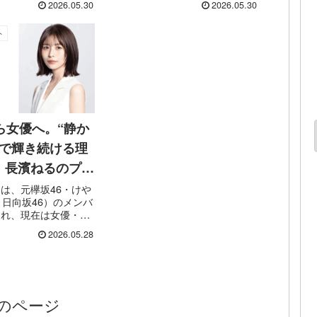
2026.05.30
2026.05.30
2026年で共演7年目となる二人
トならではの“とろ
が、先輩と後輩という設定で登場
感”の魅力にすっかり
し、「日常の中の小さな幸せ」を
ト
た熱狂的ファン役とし
テーマにした温かなストーリーを
の独特な食感を全...
展開...
ら女優へ。“静か
”で輝き続ける理
｜長濱ねるのプロ
を紹介
は、元欅坂46・けや
・日向坂46）のメンバ
られ、現在は女優・タ
て幅広く活躍している
2026.05.28
やわらかな雰囲気と知
せる語り口、そして見
自然と残る透明感が魅
ル時代から現...
のページ