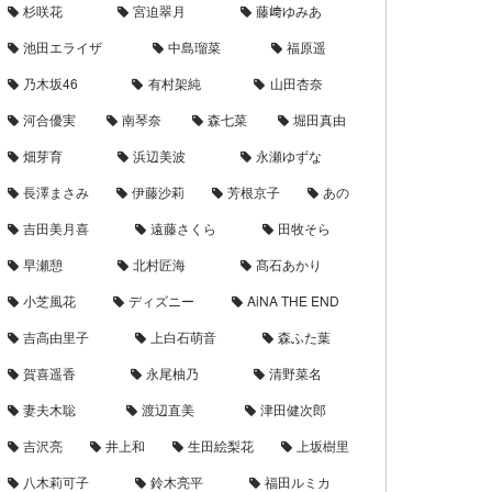
杉咲花
宮迫翠月
藤﨑ゆみあ
池田エライザ
中島瑠菜
福原遥
乃木坂46
有村架純
山田杏奈
河合優実
南琴奈
森七菜
堀田真由
畑芽育
浜辺美波
永瀬ゆずな
長澤まさみ
伊藤沙莉
芳根京子
あの
吉田美月喜
遠藤さくら
田牧そら
早瀬憩
北村匠海
髙石あかり
小芝風花
ディズニー
AiNA THE END
吉高由里子
上白石萌音
森ふた葉
賀喜遥香
永尾柚乃
清野菜名
妻夫木聡
渡辺直美
津田健次郎
吉沢亮
井上和
生田絵梨花
上坂樹里
八木莉可子
鈴木亮平
福田ルミカ