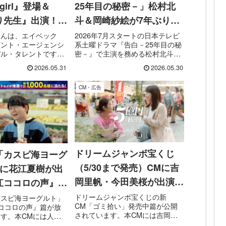
logirl』登場＆
25年目の秘密－」松村北
り先生』出演！高
斗＆岡崎紗絵が7年ぶり再
ルとして広がる活
共演！役衣装ビジュアル公
さんは、エイベック
2026年7月スタートの日本テレビ
メント・エージェンシ
系土曜ドラマ『告白－25年目の秘
開
デル・タレントです。
密－』で主演を務める松村北斗さ
びくん』のてれび戦士
んと、ヒロインを演じる岡崎紗絵
2026.05.31
2026.05.30
し、新潮社のファッシ
さんの役衣装ビジュアルが公開さ
ola（ニコラ）』専属
れました。本作は、25年間片想い
CM・広告
pi armario」13代目
を続ける主人公・雪村爽太と、そ
の想いの相手である野瀬...
ドリームジャンボ宝くじ
「カスピ海ヨーグ
（5/30まで発売）CMに吉
Mに花江夏樹が出
岡里帆・今田美桜が出演！
江ココロの声』篇
「ゴミ拾い」発売中篇の心
ペーン実施中
ドリームジャンボ宝くじの新
カスピ海ヨーグルト」
CM「ゴミ拾い」発売中篇が公開
ココロの声』篇が放
温まるストーリー
されています。本CMには吉岡里
す。本CMには人気
帆さんと今田美桜さんが出演。
夏樹さんが出演。カス