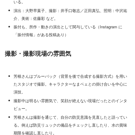
いる。
演出：大野早葉子、撮影：井手口敬志／正田真弘、照明：中沢祐
介、美術：佐藤彩 など。
振付も、所作・動きの演出として関与している（Instagram に
「振付情報」がある投稿あり）
撮影・撮影現場の雰囲気
芳根さんはブルーバック（背景を後で合成する撮影方式）を用い
たスタジオで撮影。キャラクターなまベェとの掛け合いを中心に
演技。
撮影中は明るい雰囲気で、笑顔が絶えない現場だったとのインタ
ビュー。
芳根さんは撮影を通じて、自分の防災意識を見直したと語ってい
る。例えば防災リュックの備品をチェックし直したり、水の賞味
期限を確認し直したり。