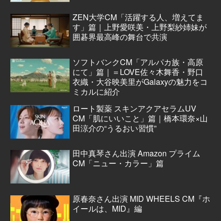
ZEN大学CM「活躍する人、増えてま
す」篇｜上野愛咲美・上野梨紗姉妹が
囲碁界最高峰の舞台で共演
ソフトバンクCM「アルパカ族・高原
にて」篇｜＝LOVE佐々木舞香・野口
衣織・大谷映美里がGalaxyの魅力をコ
ミカルに紹介
ロート製薬 スキンアクアセラムUV
CM「肌にいいこと」篇｜橋本環奈×山
田涼介の“うるおい習慣”
田中真琴さん出演 Amazon プライム
CM「ニュー・カラー」篇
原春奈さん出演 MID WHEELS CM『ホ
イールは、MID』編