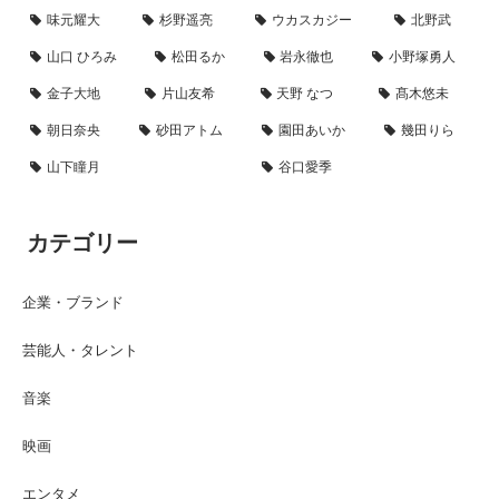
味元耀大
杉野遥亮
ウカスカジー
北野武
山口 ひろみ
松田るか
岩永徹也
小野塚勇人
金子大地
片山友希
天野 なつ
髙木悠未
朝日奈央
砂田アトム
園田あいか
幾田りら
山下瞳月
谷口愛季
カテゴリー
企業・ブランド
芸能人・タレント
音楽
映画
エンタメ