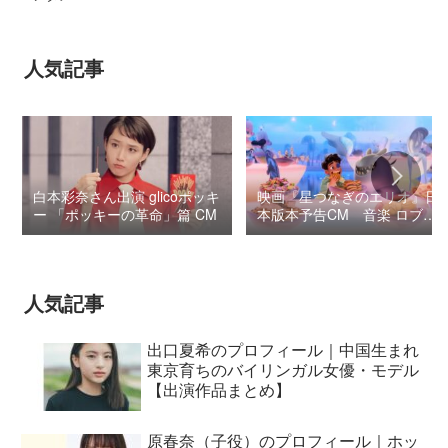
人気記事
白本彩奈さん出演 glicoポッキ
映画『星つなぎのエリオ』日
ー 「ポッキーの革命」篇 CM
本版本予告CM 音楽 ロブ・
シモンセン /
BUMP OF CHICKEN 7/3“七
夕ジャパンプレミア”
人気記事
出口夏希のプロフィール｜中国生まれ
東京育ちのバイリンガル女優・モデル
【出演作品まとめ】
原春奈（子役）のプロフィール｜ホッ