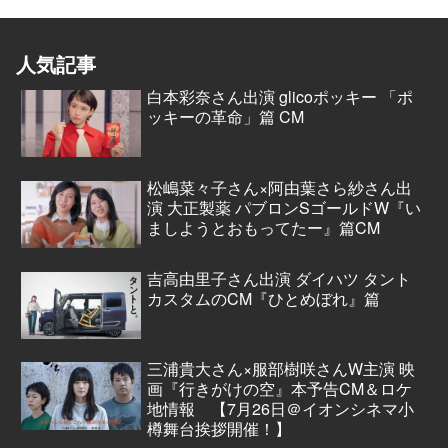
人気記事
白本彩奈さん出演 glicoポッキー 「ポ
ッキーの革命」篇 CM
松嶋菜々子さん×阿由葉さら紗さん出
演 大正製薬 パブロンSゴールドW『い
ましようとおもってたー』篇CM
吉高由里子さん出演 ダイハツ タント
カスタムのCM『ひとめぼれ』篇
三浦貴大さん×服部樹咲さんW主演 映
画『行きがけの空』本予告CM＆ロケ
地情報 【7月26日＠イオンシネマ小
樽舞台挨拶開催！】