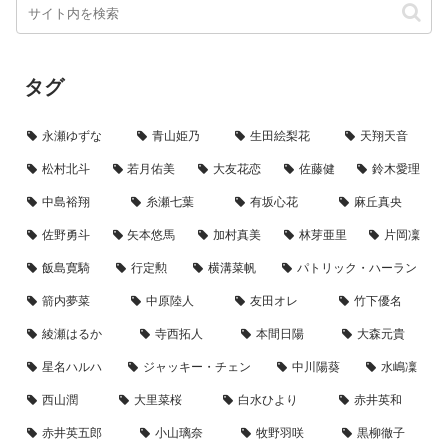
タグ
永瀬ゆずな
青山姫乃
生田絵梨花
天翔天音
松村北斗
若月佑美
大友花恋
佐藤健
鈴木愛理
中島裕翔
糸瀬七葉
有坂心花
麻丘真央
佐野勇斗
矢本悠馬
加村真美
林芽亜里
片岡凜
飯島寛騎
行定勲
横溝菜帆
パトリック・ハーラン
箭内夢菜
中原陸人
友田オレ
竹下優名
綾瀬はるか
寺西拓人
本間日陽
大森元貴
星名ハルハ
ジャッキー・チェン
中川陽葵
水嶋凜
西山潤
大里菜桜
白水ひより
赤井英和
赤井英五郎
小山璃奈
牧野羽咲
黒柳徹子