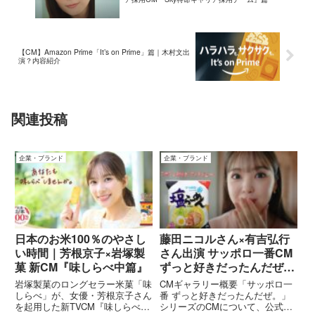
【CM】Amazon Prime「It’s on Prime」篇｜木村文出
演？内容紹介
関連投稿
企業・ブランド
企業・ブランド
日本のお米100％のやさし
藤田ニコルさん×有吉弘行
い時間｜芳根京子×岩塚製
さん出演 サッポロ一番CM
菓 新CM『味しらべ中篇』
ずっと好きだったんだぜ。
『塩らーめん篇』『みそラ
岩塚製菓のロングセラー米菓「味
CMギャラリー概要「サッポロ一
ーメン・極辛篇』
しらべ」が、女優・芳根京子さん
番 ずっと好きだったんだぜ。」
を起用した新TVCM『味しらべ
シリーズのCMについて、公式情