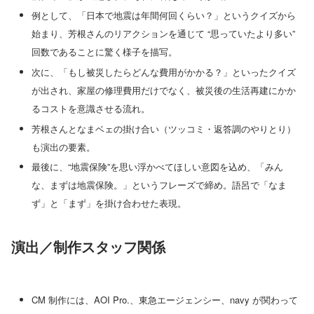
例として、「日本で地震は年間何回くらい？」というクイズから
始まり、芳根さんのリアクションを通じて “思っていたより多い”
回数であることに驚く様子を描写。
次に、「もし被災したらどんな費用がかかる？」といったクイズ
が出され、家屋の修理費用だけでなく、被災後の生活再建にかか
るコストを意識させる流れ。
芳根さんとなまベェの掛け合い（ツッコミ・返答調のやりとり）
も演出の要素。
最後に、“地震保険”を思い浮かべてほしい意図を込め、「みん
な、まずは地震保険。」というフレーズで締め。語呂で「なま
ず」と「まず」を掛け合わせた表現。
演出／制作スタッフ関係
CM 制作には、AOI Pro.、東急エージェンシー、navy が関わって