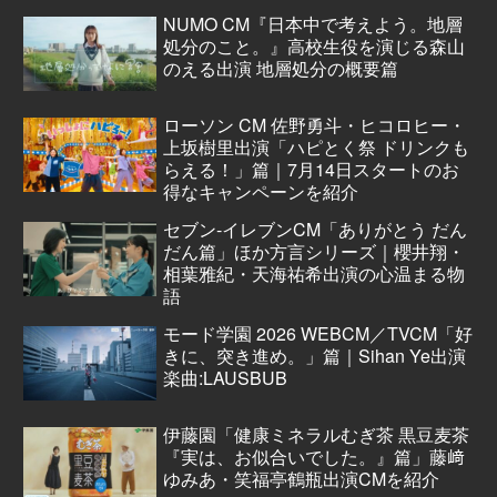
NUMO CM『日本中で考えよう。地層
処分のこと。』高校生役を演じる森山
のえる出演 地層処分の概要篇
ローソン CM 佐野勇斗・ヒコロヒー・
上坂樹里出演「ハピとく祭 ドリンクも
らえる！」篇｜7月14日スタートのお
得なキャンペーンを紹介
セブン‐イレブンCM「ありがとう だん
だん篇」ほか方言シリーズ｜櫻井翔・
相葉雅紀・天海祐希出演の心温まる物
語
モード学園 2026 WEBCM／TVCM「好
きに、突き進め。」篇｜Sihan Ye出演
楽曲:LAUSBUB
伊藤園「健康ミネラルむぎ茶 黒豆麦茶
『実は、お似合いでした。』篇」藤﨑
ゆみあ・笑福亭鶴瓶出演CMを紹介