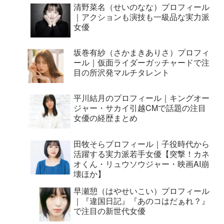
清野菜名（せいのなな）プロフィール
｜アクションも演技も一級品な実力派
女優
坂巻有紗（さかまきありさ）プロフィ
ール｜仮面ライダーガッチャードで注
目の所沢発マルチタレント
平川結月のプロフィール｜キングオー
ジャー・サカイ引越CMで話題の注目
女優の経歴まとめ
田牧そらプロフィール｜子役時代から
活躍する実力派若手女優【突撃！カネ
オくん・リュウソウジャー・映画AI崩
壊ほか】
早瀬憩（はやせいこい）プロフィール
｜『違国日記』『あのコはだぁれ？』
で注目の新世代女優