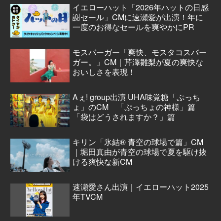
イエローハット「2026年ハットの日感
謝セール」CMに速瀬愛が出演！年に
一度のお得なセールを爽やかにPR
モスバーガー「爽快、モスタコスバー
ガー。」CM｜芹澤雛梨が夏の爽快な
おいしさを表現！
Aぇ! group出演 UHA味覚糖「ぷっち
ょ」のCM 「ぷっちょの神様」篇
「袋はどうされますか？」篇
キリン「氷結® 青空の球場で篇」CM
｜堀田真由が青空の球場で夏を駆け抜
ける爽快な新CM
速瀬愛さん出演｜イエローハット2025
年TVCM