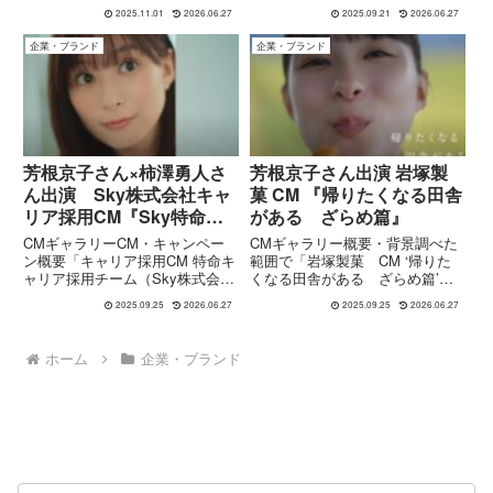
中篇』を公開しました。今回のテ
報／報道から分かる範囲を整理す
2025.11.01
2026.06.27
2025.09.21
2026.06.27
ーマは“日本のお米100％の味わい
る。ラーメン好きとしての“愛”“思
をチェック”。田んぼやバス停が
い出”“アレンジ”をキーワードにし
企業・ブランド
企業・ブランド
印象的だった前作「帰りたくなる
た、かなり共感を重視したキャン
田舎がある篇」から舞台を...
ペーンだと思う。ブラン...
芳根京子さん×柿澤勇人さ
芳根京子さん出演 岩塚製
ん出演 Sky株式会社キャ
菓 CM 『帰りたくなる田舎
リア採用CM『Sky特命キ
がある ざらめ篇』
ャリア採用チーム』篇
CMギャラリーCM・キャンペー
CMギャラリー概要・背景調べた
ン概要「キャリア採用CM 特命キ
範囲で「岩塚製菓 CM ‘帰りた
ャリア採用チーム（Sky株式会
くなる田舎がある ざらめ篇’」
社）」および、出演している 芳
の情報を整理するね。足りないと
2025.09.25
2026.06.27
2025.09.25
2026.06.27
根京子 さんと 柿澤勇人 さんに関
ころがあれば、もう少し深入りで
して、公開情報から整理できるポ
きる。岩塚製菓の「田舎のおか
イントを以下に示すね。ただし、
き」ブランドにおいて、新しい
ホーム
企業・ブランド
出演者の個別プロフィール...
TVCMシリーズとして 「帰りた...