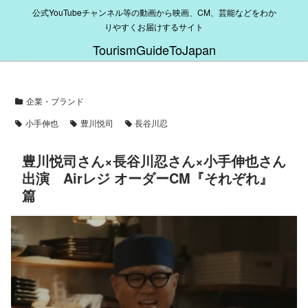
公式YouTubeチャンネル等の動画から映画、CM、芸能などをわか
りやすくお届けするサイト
TourismGuideToJapan
企業・ブランド
小手伸也
豊川悦司
長谷川忍
豊川悦司さん×長谷川忍さん×小手伸也さん
出演 Airレジ オーダーCM『それぞれ』
篇