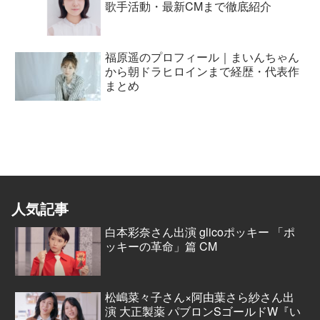
歌手活動・最新CMまで徹底紹介
福原遥のプロフィール｜まいんちゃん
から朝ドラヒロインまで経歴・代表作
まとめ
人気記事
白本彩奈さん出演 glicoポッキー 「ポ
ッキーの革命」篇 CM
松嶋菜々子さん×阿由葉さら紗さん出
演 大正製薬 パブロンSゴールドW『い