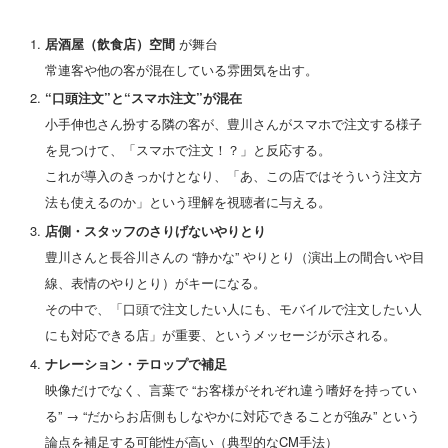
居酒屋（飲食店）空間
が舞台
常連客や他の客が混在している雰囲気を出す。
“口頭注文”と“スマホ注文”が混在
小手伸也さん扮する隣の客が、豊川さんがスマホで注文する様子
を見つけて、「スマホで注文！？」と反応する。
これが導入のきっかけとなり、「あ、この店ではそういう注文方
法も使えるのか」という理解を視聴者に与える。
店側・スタッフのさりげないやりとり
豊川さんと長谷川さんの “静かな” やりとり（演出上の間合いや目
線、表情のやりとり）がキーになる。
その中で、「口頭で注文したい人にも、モバイルで注文したい人
にも対応できる店」が重要、というメッセージが示される。
ナレーション・テロップで補足
映像だけでなく、言葉で “お客様がそれぞれ違う嗜好を持ってい
る” → “だからお店側もしなやかに対応できることが強み” という
論点を補足する可能性が高い（典型的なCM手法）