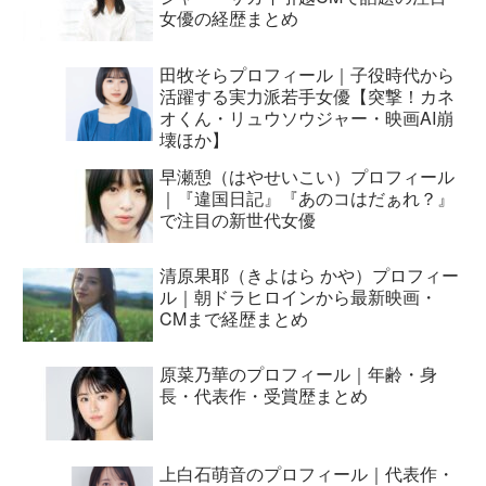
女優の経歴まとめ
田牧そらプロフィール｜子役時代から
活躍する実力派若手女優【突撃！カネ
オくん・リュウソウジャー・映画AI崩
壊ほか】
早瀬憩（はやせいこい）プロフィール
｜『違国日記』『あのコはだぁれ？』
で注目の新世代女優
清原果耶（きよはら かや）プロフィー
ル｜朝ドラヒロインから最新映画・
CMまで経歴まとめ
原菜乃華のプロフィール｜年齢・身
長・代表作・受賞歴まとめ
上白石萌音のプロフィール｜代表作・