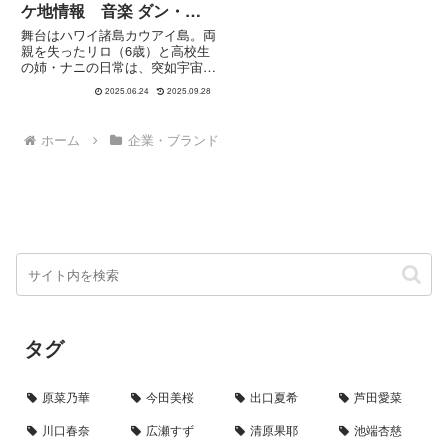
ケ地情報 音楽 ダン・ロ
ーマー 6/26 “スティッチ
舞台はハワイ諸島カウアイ島。両
の日”
親を失ったリロ（6歳）と高校生
の姉・ナニの日常は、突如宇宙か
らやってきた「破壊生物」スティ
2025.06.24
2025.09.28
ッチによって大混乱に。暴れん坊
のスティッチが姉妹との生活の中
で“オハナ（家族）”の意味を学
ホーム
企業・ブランド
び、姉妹の絆を取り戻してい
く、...
タグ
原菜乃華
今田美桜
出口夏希
芦田愛菜
川口春奈
広瀬すず
清原果耶
池端杏慈