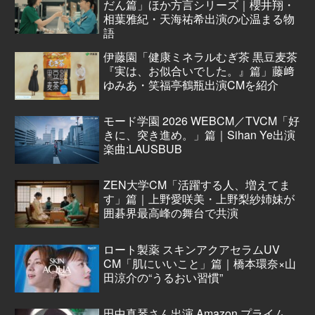
だん篇」ほか方言シリーズ｜櫻井翔・
相葉雅紀・天海祐希出演の心温まる物
語
伊藤園「健康ミネラルむぎ茶 黒豆麦茶
『実は、お似合いでした。』篇」藤﨑
ゆみあ・笑福亭鶴瓶出演CMを紹介
モード学園 2026 WEBCM／TVCM「好
きに、突き進め。」篇｜Sihan Ye出演
楽曲:LAUSBUB
ZEN大学CM「活躍する人、増えてま
す」篇｜上野愛咲美・上野梨紗姉妹が
囲碁界最高峰の舞台で共演
ロート製薬 スキンアクアセラムUV
CM「肌にいいこと」篇｜橋本環奈×山
田涼介の“うるおい習慣”
田中真琴さん出演 Amazon プライム