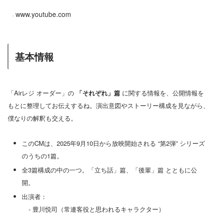
www.youtube.com
基本情報
「Airレジ オーダー」の
「それぞれ」篇
に関する情報を、公開情報を
もとに整理してお伝えするね。演出意図やストーリー構成を見ながら、
僕なりの解釈も交える。
このCMは、2025年9月10日から放映開始される “第2弾” シリーズ
のうちの1篇。
全3篇構成の中の一つ。「立ち話」篇、「後輩」篇 とともに公
開。
出演者：
- 豊川悦司（常連客役と思われるキャラクター）