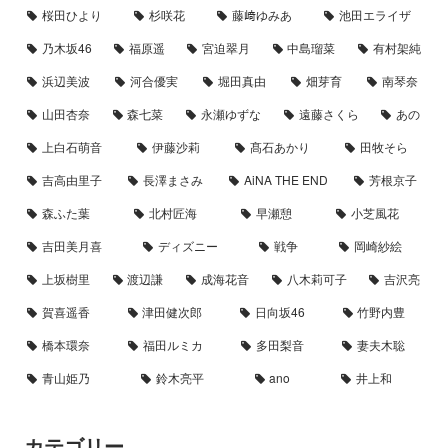
桜田ひより
杉咲花
藤﨑ゆみあ
池田エライザ
乃木坂46
福原遥
宮迫翠月
中島瑠菜
有村架純
浜辺美波
河合優実
堀田真由
畑芽育
南琴奈
山田杏奈
森七菜
永瀬ゆずな
遠藤さくら
あの
上白石萌音
伊藤沙莉
髙石あかり
田牧そら
吉高由里子
長澤まさみ
AiNA THE END
芳根京子
森ふた葉
北村匠海
早瀬憩
小芝風花
吉田美月喜
ディズニー
戦争
岡崎紗絵
上坂樹里
渡辺謙
成海花音
八木莉可子
吉沢亮
賀喜遥香
津田健次郎
日向坂46
竹野内豊
橋本環奈
福田ルミカ
多田梨音
妻夫木聡
青山姫乃
鈴木亮平
ano
井上和
カテゴリー