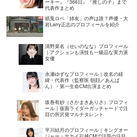
ーキー』『366日』『推しの子』まで
代表作まとめ
紙兎ロペ「姉友」の声は誰？声優・大
岩Larry正志のプロフィールを紹介
清野菜名（せいのなな）プロフィール
｜アクションも演技も一級品な実力派
女優
永瀬ゆずなプロフィール｜改名の経
緯・代表作（監察医 朝顔／あんぱ
ん）・第一生命CM出演まとめ
坂巻有紗（さかまきありさ）プロフィ
ール｜仮面ライダーガッチャードで注
目の所沢発マルチタレント
平川結月のプロフィール｜キングオー
ジャー・サカイ引越CMで話題の注目