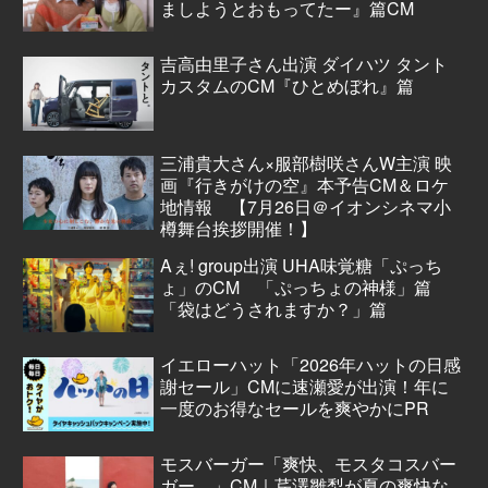
ましようとおもってたー』篇CM
吉高由里子さん出演 ダイハツ タント
カスタムのCM『ひとめぼれ』篇
三浦貴大さん×服部樹咲さんW主演 映
画『行きがけの空』本予告CM＆ロケ
地情報 【7月26日＠イオンシネマ小
樽舞台挨拶開催！】
Aぇ! group出演 UHA味覚糖「ぷっち
ょ」のCM 「ぷっちょの神様」篇
「袋はどうされますか？」篇
イエローハット「2026年ハットの日感
謝セール」CMに速瀬愛が出演！年に
一度のお得なセールを爽やかにPR
モスバーガー「爽快、モスタコスバー
ガー。」CM｜芹澤雛梨が夏の爽快な