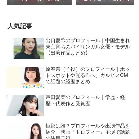
シモンセン /
BUMP OF CHICKEN 7/3“七
夕ジャパンプレミア”
人気記事
出口夏希のプロフィール｜中国生まれ
東京育ちのバイリンガル女優・モデル
【出演作品まとめ】
原春奈（子役）のプロフィール｜ホッ
トスポットや光る君へ、カルピスCM
で話題の経歴まとめ
芦田愛菜のプロフィール｜学歴・経
歴・代表作と受賞歴
恒那は誰？プロフィールや出演作品を
紹介｜映画『トロフィー』主演で話題
の注目子役