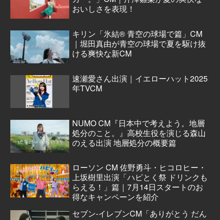
おいしさを表現！
キリン「氷結® 青空の球場で篇」CM
｜堀田真由が青空の球場で夏を駆け抜
ける爽快な新CM
速瀬愛さん出演｜イエローハット2025
年TVCM
NUMO CM『日本中で考えよう。地層
処分のこと。』高校生役を演じる森山
のえる出演 地層処分の概要篇
ローソン CM 佐野勇斗・ヒコロヒー・
上坂樹里出演「ハピとく祭 ドリンクも
らえる！」篇｜7月14日スタートのお
得なキャンペーンを紹介
セブン‐イレブンCM「ありがとう だん