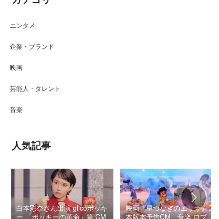
エンタメ
企業・ブランド
映画
芸能人・タレント
音楽
人気記事
白本彩奈さん出演 glicoポッキ
映画『星つなぎのエリオ』日
ー 「ポッキーの革命」篇 CM
本版本予告CM 音楽 ロブ・