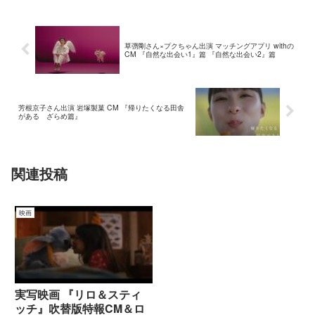
草彅剛さん×プクちゃん出演 マッチングアプリ withの
CM 『自然な出会い1』篇 『自然な出会い2』篇
芳根京子さん出演 岩塚製菓 CM 『帰りたくなる田舎
がある ざらめ篇』
関連投稿
映画
実写映画 『リロ＆スティ
ッチ』吹替版特報CM＆ロ