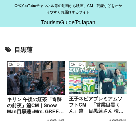
公式YouTubeチャンネル等の動画から映画、CM、芸能などをわか
りやすくお届けするサイト
TourismGuideToJapan
目黒蓮
CM・広告
CM・広告
王子ネピアプレミアムソ
キリン 午後の紅茶「奇跡
フトCM 「営業目黒く
の前夜」篇CM｜Snow
ん」篇 目黒蓮さん 桜田
Man目黒蓮×Mrs. GREEN
ひよりさん
APPLEの路上ライブ
2025.12.05
2025.05.12
と“奇跡の予感”