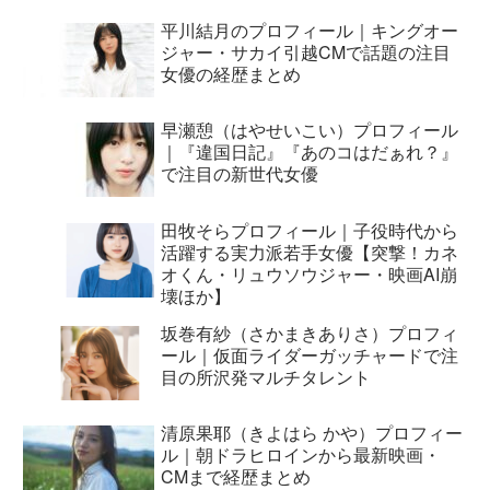
平川結月のプロフィール｜キングオー
ジャー・サカイ引越CMで話題の注目
女優の経歴まとめ
早瀬憩（はやせいこい）プロフィール
｜『違国日記』『あのコはだぁれ？』
で注目の新世代女優
田牧そらプロフィール｜子役時代から
活躍する実力派若手女優【突撃！カネ
オくん・リュウソウジャー・映画AI崩
壊ほか】
坂巻有紗（さかまきありさ）プロフィ
ール｜仮面ライダーガッチャードで注
目の所沢発マルチタレント
清原果耶（きよはら かや）プロフィー
ル｜朝ドラヒロインから最新映画・
CMまで経歴まとめ