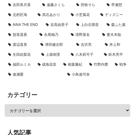
吉田美月喜
遠藤さくら
田牧そら
早瀬憩
北村匠海
髙石あかり
小芝風花
ディズニー
AiNA THE END
吉高由里子
上白石萌音
森ふた葉
賀喜遥香
永尾柚乃
清野菜名
妻夫木聡
渡辺直美
津田健次郎
吉沢亮
井上和
生田絵梨花
上坂樹里
八木莉可子
鈴木亮平
福田ルミカ
成海花音
相葉雅紀
竹野内豊
戦争
速瀬愛
小鳥遊可奈
カテゴリー
人気記事