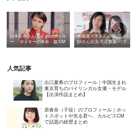
白本彩奈さん出演 glicoポッキ
松嶋菜々子さん×阿由葉さら
ー 「ポッキーの革命」篇 CM
紗さん出演 大正製薬 パブロ
ンSゴールドW『いましよう
とおもってたー』篇CM
人気記事
出口夏希のプロフィール｜中国生まれ
東京育ちのバイリンガル女優・モデル
【出演作品まとめ】
原春奈（子役）のプロフィール｜ホッ
トスポットや光る君へ、カルピスCM
で話題の経歴まとめ