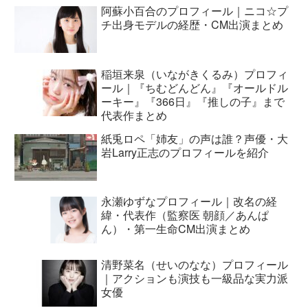
阿蘇小百合のプロフィール｜ニコ☆プ
チ出身モデルの経歴・CM出演まとめ
稲垣来泉（いながきくるみ）プロフィ
ール｜『ちむどんどん』『オールドル
ーキー』『366日』『推しの子』まで
代表作まとめ
紙兎ロペ「姉友」の声は誰？声優・大
岩Larry正志のプロフィールを紹介
永瀬ゆずなプロフィール｜改名の経
緯・代表作（監察医 朝顔／あんぱ
ん）・第一生命CM出演まとめ
清野菜名（せいのなな）プロフィール
｜アクションも演技も一級品な実力派
女優