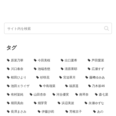
タグ
原菜乃華
今田美桜
出口夏希
芦田愛菜
川口春奈
池端杏慈
清原果耶
広瀬すず
桜田ひより
杉咲花
宮迫翠月
藤﨑ゆみあ
池田エライザ
中島瑠菜
福原遥
乃木坂46
有村架純
山田杏奈
河合優実
南琴奈
森七菜
堀田真由
畑芽育
浜辺美波
永瀬ゆずな
長澤まさみ
伊藤沙莉
芳根京子
あの