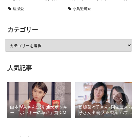
速瀬愛
小鳥遊可奈
カテゴリー
人気記事
白本彩奈さん出演 glicoポッキ
松嶋菜々子さん×阿由葉さら
ー 「ポッキーの革命」篇 CM
紗さん出演 大正製薬 パブロ
ンSゴールドW『いましよう
とおもってたー』篇CM