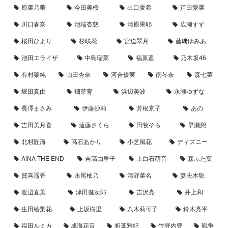
原菜乃華
今田美桜
出口夏希
芦田愛菜
川口春奈
池端杏慈
清原果耶
広瀬すず
桜田ひより
杉咲花
宮迫翠月
藤﨑ゆみあ
池田エライザ
中島瑠菜
福原遥
乃木坂46
有村架純
山田杏奈
河合優実
南琴奈
森七菜
堀田真由
畑芽育
浜辺美波
永瀬ゆずな
長澤まさみ
伊藤沙莉
芳根京子
あの
吉田美月喜
遠藤さくら
田牧そら
早瀬憩
北村匠海
髙石あかり
小芝風花
ディズニー
AiNA THE END
吉高由里子
上白石萌音
森ふた葉
賀喜遥香
永尾柚乃
清野菜名
妻夫木聡
渡辺直美
津田健次郎
吉沢亮
井上和
生田絵梨花
上坂樹里
八木莉可子
鈴木亮平
福田ルミカ
成海花音
相葉雅紀
竹野内豊
戦争