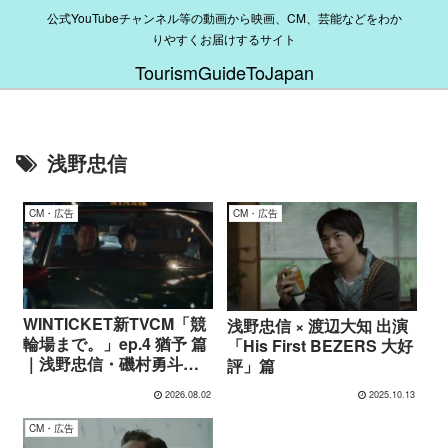
公式YouTubeチャンネル等の動画から映画、CM、芸能などをわか
りやすくお届けするサイト
TourismGuideToJapan
浅野忠信
CM・広告
CM・広告
WINTICKET新TVCM「競
浅野忠信 × 渡辺大知 出演
輪場まで。」ep.4 猶予 篇
「His First BEZERS 大好
｜浅野忠信・磯村勇斗が
評」篇
描く“立ち止まる勇気”と
2026.08.02
2025.10.13
は
CM・広告