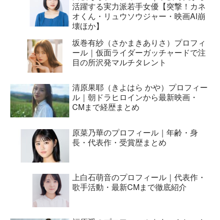
活躍する実力派若手女優【突撃！カネ
オくん・リュウソウジャー・映画AI崩
壊ほか】
坂巻有紗（さかまきありさ）プロフィ
ール｜仮面ライダーガッチャードで注
目の所沢発マルチタレント
清原果耶（きよはら かや）プロフィー
ル｜朝ドラヒロインから最新映画・
CMまで経歴まとめ
原菜乃華のプロフィール｜年齢・身
長・代表作・受賞歴まとめ
上白石萌音のプロフィール｜代表作・
歌手活動・最新CMまで徹底紹介