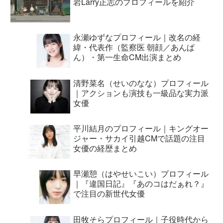
岩Larry正志のプロフィールを紹介
永瀬ゆずなプロフィール｜改名の経
緯・代表作（監察医 朝顔／あんぱ
ん）・第一生命CM出演まとめ
清野菜名（せいのなな）プロフィール
｜アクションも演技も一級品な実力派
女優
平川結月のプロフィール｜キングオー
ジャー・サカイ引越CMで話題の注目
女優の経歴まとめ
早瀬憩（はやせいこい）プロフィール
｜『違国日記』『あのコはだぁれ？』
で注目の新世代女優
田牧そらプロフィール｜子役時代から