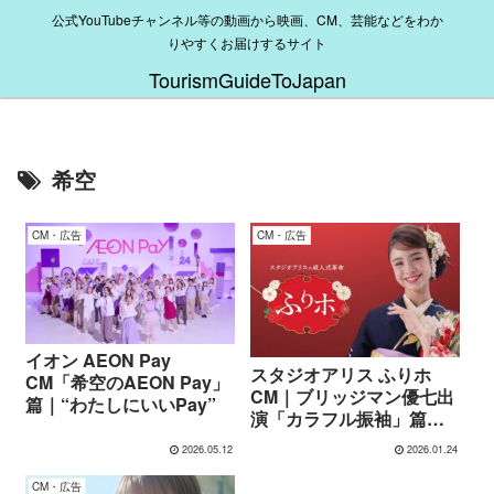
公式YouTubeチャンネル等の動画から映画、CM、芸能などをわか
りやすくお届けするサイト
TourismGuideToJapan
希空
CM・広告
CM・広告
イオン AEON Pay
スタジオアリス ふりホ
CM「希空のAEON Pay」
CM｜ブリッジマン優七出
篇｜“わたしにいいPay”
演「カラフル振袖」篇と
は？
2026.05.12
2026.01.24
CM・広告