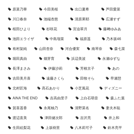
原菜乃華
今田美桜
出口夏希
芦田愛菜
川口春奈
池端杏慈
清原果耶
広瀬すず
桜田ひより
杉咲花
宮迫翠月
藤﨑ゆみあ
池田エライザ
中島瑠菜
福原遥
乃木坂46
有村架純
山田杏奈
河合優実
南琴奈
森七菜
堀田真由
畑芽育
浜辺美波
永瀬ゆずな
長澤まさみ
伊藤沙莉
芳根京子
あの
吉田美月喜
遠藤さくら
田牧そら
早瀬憩
北村匠海
髙石あかり
小芝風花
ディズニー
AiNA THE END
吉高由里子
上白石萌音
森ふた葉
賀喜遥香
永尾柚乃
清野菜名
妻夫木聡
渡辺直美
津田健次郎
吉沢亮
井上和
生田絵梨花
上坂樹里
八木莉可子
鈴木亮平