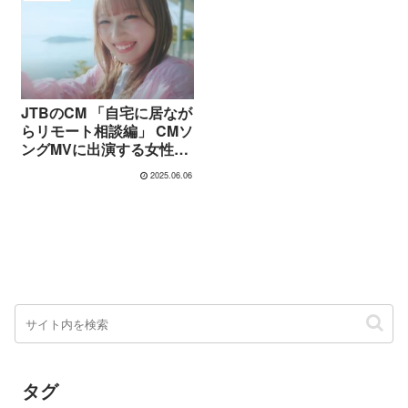
JTBのCM 「自宅に居なが
らリモート相談編」 CMソ
ングMVに出演する女性と
は? CMソング マルシィ
2025.06.06
タグ