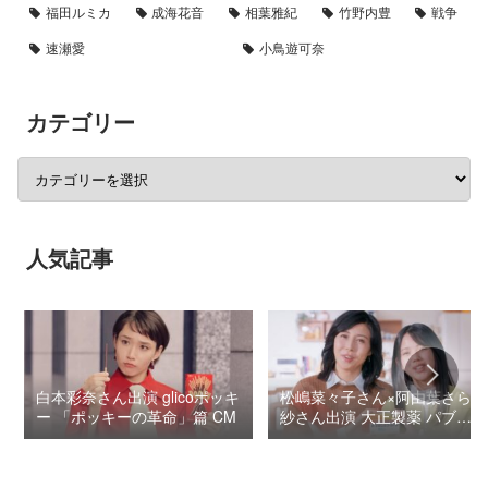
福田ルミカ
成海花音
相葉雅紀
竹野内豊
戦争
速瀬愛
小鳥遊可奈
カテゴリー
人気記事
白本彩奈さん出演 glicoポッキ
松嶋菜々子さん×阿由葉さら
ー 「ポッキーの革命」篇 CM
紗さん出演 大正製薬 パブロ
ンSゴールドW『いましよう
とおもってたー』篇CM