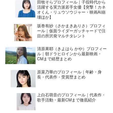
田牧そらプロフィール｜子役時代から
活躍する実力派若手女優【突撃！カネ
オくん・リュウソウジャー・映画AI崩
壊ほか】
坂巻有紗（さかまきありさ）プロフィ
ール｜仮面ライダーガッチャードで注
目の所沢発マルチタレント
清原果耶（きよはら かや）プロフィー
ル｜朝ドラヒロインから最新映画・
CMまで経歴まとめ
原菜乃華のプロフィール｜年齢・身
長・代表作・受賞歴まとめ
上白石萌音のプロフィール｜代表作・
歌手活動・最新CMまで徹底紹介