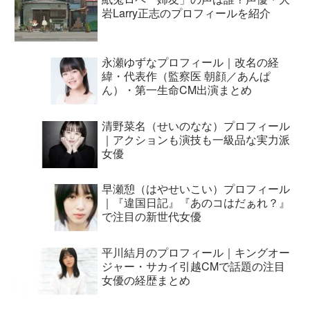
岩Larry正志のプロフィールを紹介
永瀬ゆずなプロフィール｜改名の経
緯・代表作（監察医 朝顔／あんぱ
ん）・第一生命CM出演まとめ
清野菜名（せいのなな）プロフィール
｜アクションも演技も一級品な実力派
女優
早瀬憩（はやせいこい）プロフィール
｜『違国日記』『あのコはだぁれ？』
で注目の新世代女優
平川結月のプロフィール｜キングオー
ジャー・サカイ引越CMで話題の注目
女優の経歴まとめ