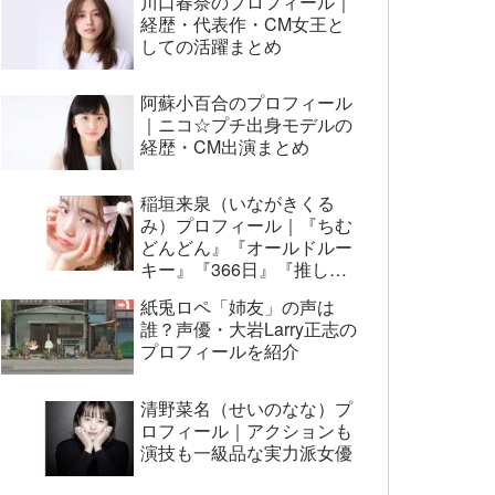
川口春奈のプロフィール｜
経歴・代表作・CM女王と
しての活躍まとめ
阿蘇小百合のプロフィール
｜ニコ☆プチ出身モデルの
経歴・CM出演まとめ
稲垣来泉（いながきくる
み）プロフィール｜『ちむ
どんどん』『オールドルー
キー』『366日』『推しの
子』まで代表作まとめ
紙兎ロペ「姉友」の声は
誰？声優・大岩Larry正志の
プロフィールを紹介
清野菜名（せいのなな）プ
ロフィール｜アクションも
演技も一級品な実力派女優