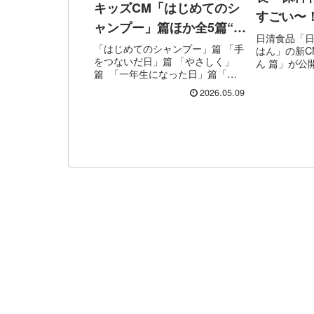
キッズCM「はじめてのシ
すごい〜
ャンプー」篇ほか全5篇“家
炊きごは
日清食品「日
族と愛とメリット”シリー
「はじめてのシャンプー」篇 「手
はん」の新C
プごはん 
をつないだ日」篇 「やさしく」
ん 篇」が公
ズの優しい世界｜楽曲:椎
篇 「一年生になった日」篇「は
ているのは、
名林檎
じめて料理をした日」篇花王「メ
じみの石田
2026.05.09
リット」の新CMシリーズ「家族
ん。CMでは
と愛とメリット」が公開されてい
完成する新
ます。今回話題となっているの
炊き ごはん」
は、「はじめてのシャンプー」...