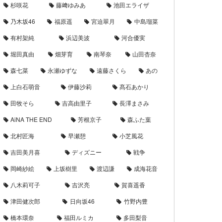
杉咲花
藤﨑ゆみあ
池田エライザ
乃木坂46
福原遥
宮迫翠月
中島瑠菜
有村架純
浜辺美波
河合優実
堀田真由
畑芽育
南琴奈
山田杏奈
森七菜
永瀬ゆずな
遠藤さくら
あの
上白石萌音
伊藤沙莉
髙石あかり
田牧そら
吉高由里子
長澤まさみ
AiNA THE END
芳根京子
森ふた葉
北村匠海
早瀬憩
小芝風花
吉田美月喜
ディズニー
戦争
岡崎紗絵
上坂樹里
渡辺謙
成海花音
八木莉可子
吉沢亮
賀喜遥香
津田健次郎
日向坂46
竹野内豊
橋本環奈
福田ルミカ
多田梨音