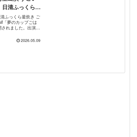
！日清ふっくら釜
んCM「夢のカッ
清ふっくら釜炊き ご
M「夢のカップごは
篇」
開されました。出演し
“夢グループ”でおな
重廣社長と保科有里さ
2026.05.09
、熱湯を注いで5分で
商品「日清ふっくら釜
を、独特...