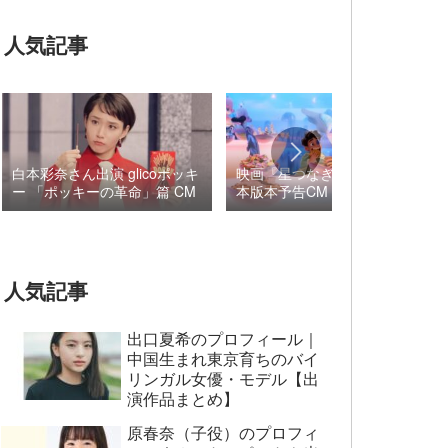
人気記事
白本彩奈さん出演 glicoポッキ
映画『星つなぎのエリオ』日
ー 「ポッキーの革命」篇 CM
本版本予告CM 音楽 ロブ・
シモンセン /
BUMP OF CHICKEN 7/3“七
夕ジャパンプレミア”
人気記事
出口夏希のプロフィール｜
中国生まれ東京育ちのバイ
リンガル女優・モデル【出
演作品まとめ】
原春奈（子役）のプロフィ