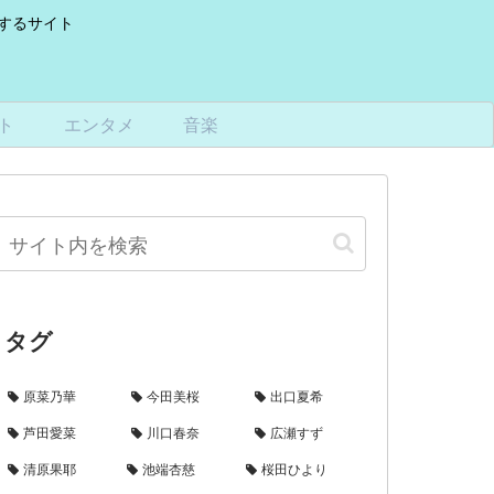
けするサイト
ト
エンタメ
音楽
タグ
原菜乃華
今田美桜
出口夏希
芦田愛菜
川口春奈
広瀬すず
清原果耶
池端杏慈
桜田ひより