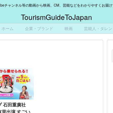
Tubeチャンネル等の動画から映画、CM、芸能などをわかりやすくお届
TourismGuideToJapan
ホーム
企業・ブランド
映画
芸能人・タレン
プ 石田重廣社
有里出演 すごい