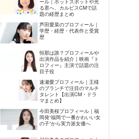
ール｜ホットスポットや光
る君へ、カルピスCMで話
題の経歴まとめ
芦田愛菜のプロフィール｜
学歴・経歴・代表作と受賞
歴
恒那は誰？プロフィールや
出演作品を紹介｜映画『ト
ロフィー』主演で話題の注
目子役
速瀬愛プロフィール｜王様
のブランチで注目のマルチ
タレント【出演CM・ドラ
マまとめ】
今田美桜プロフィール｜福
岡発“福岡で一番かわいい女
の子”から実力派女優へ