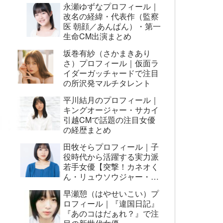
永瀬ゆずなプロフィール｜
改名の経緯・代表作（監察
医 朝顔／あんぱん）・第一
生命CM出演まとめ
坂巻有紗（さかまきあり
さ）プロフィール｜仮面ラ
イダーガッチャードで注目
の所沢発マルチタレント
平川結月のプロフィール｜
キングオージャー・サカイ
引越CMで話題の注目女優
の経歴まとめ
田牧そらプロフィール｜子
役時代から活躍する実力派
若手女優【突撃！カネオく
ん・リュウソウジャー・映
画AI崩壊ほか】
早瀬憩（はやせいこい）プ
ロフィール｜『違国日記』
『あのコはだぁれ？』で注