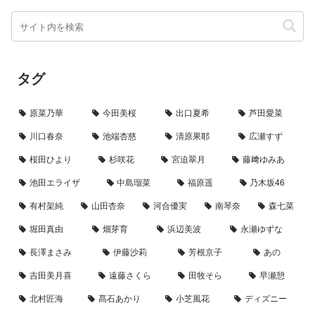
タグ
原菜乃華
今田美桜
出口夏希
芦田愛菜
川口春奈
池端杏慈
清原果耶
広瀬すず
桜田ひより
杉咲花
宮迫翠月
藤﨑ゆみあ
池田エライザ
中島瑠菜
福原遥
乃木坂46
有村架純
山田杏奈
河合優実
南琴奈
森七菜
堀田真由
畑芽育
浜辺美波
永瀬ゆずな
長澤まさみ
伊藤沙莉
芳根京子
あの
吉田美月喜
遠藤さくら
田牧そら
早瀬憩
北村匠海
髙石あかり
小芝風花
ディズニー