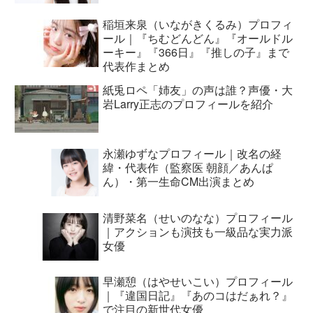
稲垣来泉（いながきくるみ）プロフィ
ール｜『ちむどんどん』『オールドル
ーキー』『366日』『推しの子』まで
代表作まとめ
紙兎ロペ「姉友」の声は誰？声優・大
岩Larry正志のプロフィールを紹介
永瀬ゆずなプロフィール｜改名の経
緯・代表作（監察医 朝顔／あんぱ
ん）・第一生命CM出演まとめ
清野菜名（せいのなな）プロフィール
｜アクションも演技も一級品な実力派
女優
早瀬憩（はやせいこい）プロフィール
｜『違国日記』『あのコはだぁれ？』
で注目の新世代女優