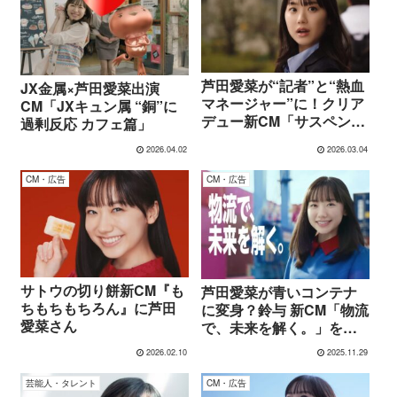
芦田愛菜が“記者”と“熱血
JX金属×芦田愛菜出演
マネージャー”に！クリア
CM「JXキュン属 “銅”に
デュー新CM「サスペン
過剰反応 カフェ篇」
ス」篇・「青春ドラマ」
2026.04.02
2026.03.04
篇
CM・広告
CM・広告
サトウの切り餅新CM『も
芦田愛菜が青いコンテナ
ちもちもちろん』に芦田
に変身？鈴与 新CM「物流
愛菜さん
で、未来を解く。」を解
説
2026.02.10
2025.11.29
芸能人・タレント
CM・広告