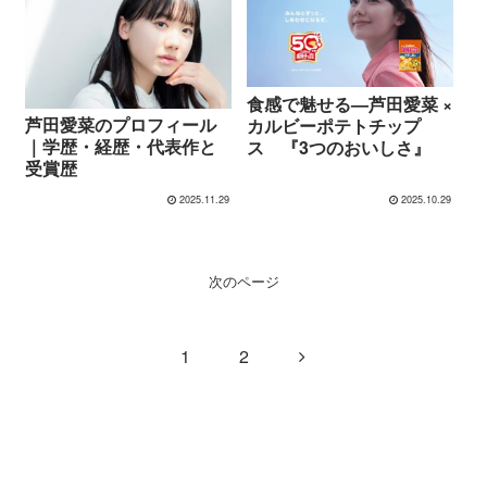
食感で魅せる—芦田愛菜 ×
芦田愛菜のプロフィール
カルビーポテトチップ
｜学歴・経歴・代表作と
ス 『3つのおいしさ』
受賞歴
2025.11.29
2025.10.29
次のページ
次
1
2
へ