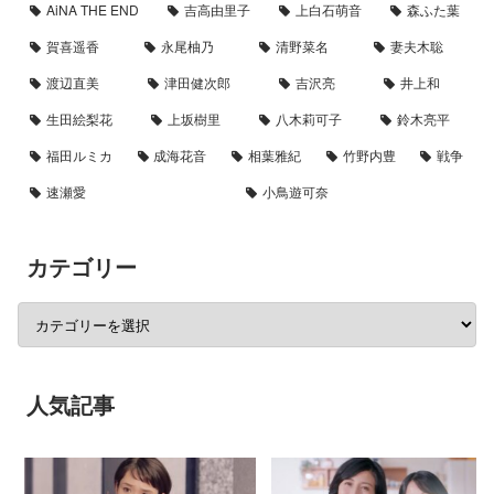
AiNA THE END
吉高由里子
上白石萌音
森ふた葉
賀喜遥香
永尾柚乃
清野菜名
妻夫木聡
渡辺直美
津田健次郎
吉沢亮
井上和
生田絵梨花
上坂樹里
八木莉可子
鈴木亮平
福田ルミカ
成海花音
相葉雅紀
竹野内豊
戦争
速瀬愛
小鳥遊可奈
カテゴリー
人気記事