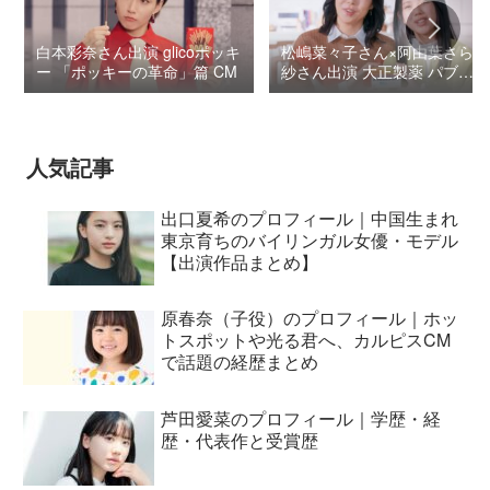
白本彩奈さん出演 glicoポッキ
松嶋菜々子さん×阿由葉さら
ー 「ポッキーの革命」篇 CM
紗さん出演 大正製薬 パブロ
ンSゴールドW『いましよう
とおもってたー』篇CM
人気記事
出口夏希のプロフィール｜中国生まれ
東京育ちのバイリンガル女優・モデル
【出演作品まとめ】
原春奈（子役）のプロフィール｜ホッ
トスポットや光る君へ、カルピスCM
で話題の経歴まとめ
芦田愛菜のプロフィール｜学歴・経
歴・代表作と受賞歴