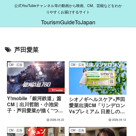
公式YouTubeチャンネル等の動画から映画、CM、芸能などをわか
りやすくお届けするサイト
TourismGuideToJapan
芦田愛菜
CM・広告
CM・広告
Y!mobile「銀河鉄道」篇
シオノギヘルスケア×芦田
CM｜出川哲朗・小池栄
愛菜出演CM「リンデロン
子・芦田愛菜が描く“つな
Vsプレミアム 日差しの季
がる宇宙旅行”
節」篇｜春の肌トラブル
2026.04.22
2026.04.12
に寄り添うやさしいメッ
セージ
CM・広告
CM・広告