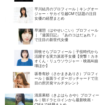
平川結月のプロフィール｜キングオー
ジャー・サカイ引越CMで話題の注目
女優の経歴まとめ
早瀬憩（はやせいこい）プロフィール
｜『違国日記』『あのコはだぁれ？』
で注目の新世代女優
田牧そらプロフィール｜子役時代から
活躍する実力派若手女優【突撃！カネ
オくん・リュウソウジャー・映画AI崩
壊ほか】
坂巻有紗（さかまきありさ）プロフィ
ール｜仮面ライダーガッチャードで注
目の所沢発マルチタレント
清原果耶（きよはら かや）プロフィー
ル｜朝ドラヒロインから最新映画・
CMまで経歴まとめ