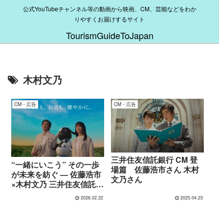
公式YouTubeチャンネル等の動画から映画、CM、芸能などをわか
りやすくお届けするサイト
TourismGuideToJapan
木村文乃
CM・広告
CM・広告
三井住友信託銀行 CM 登
“一緒にいこう” その一歩
場篇 佐藤浩市さん 木村
が未来を紡ぐ — 佐藤浩市
文乃さん
×木村文乃 三井住友信託銀
行CM
2026.02.22
2025.04.23