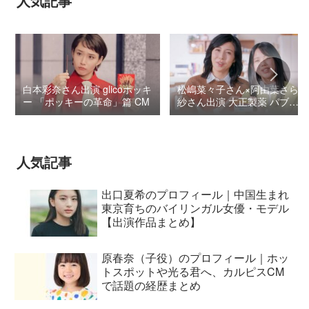
人気記事
白本彩奈さん出演 glicoポッキ
松嶋菜々子さん×阿由葉さら
ー 「ポッキーの革命」篇 CM
紗さん出演 大正製薬 パブロ
ンSゴールドW『いましよう
とおもってたー』篇CM
人気記事
出口夏希のプロフィール｜中国生まれ
東京育ちのバイリンガル女優・モデル
【出演作品まとめ】
原春奈（子役）のプロフィール｜ホッ
トスポットや光る君へ、カルピスCM
で話題の経歴まとめ