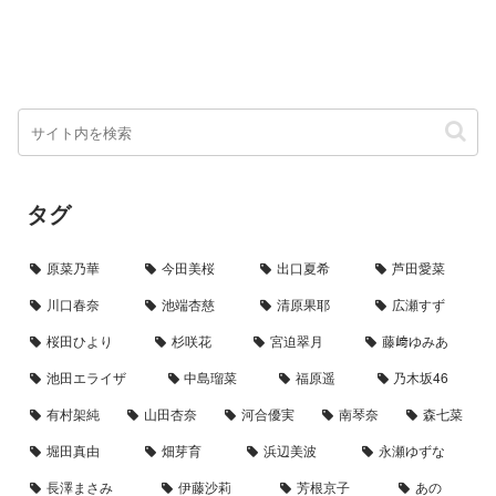
タグ
原菜乃華
今田美桜
出口夏希
芦田愛菜
川口春奈
池端杏慈
清原果耶
広瀬すず
桜田ひより
杉咲花
宮迫翠月
藤﨑ゆみあ
池田エライザ
中島瑠菜
福原遥
乃木坂46
有村架純
山田杏奈
河合優実
南琴奈
森七菜
堀田真由
畑芽育
浜辺美波
永瀬ゆずな
長澤まさみ
伊藤沙莉
芳根京子
あの