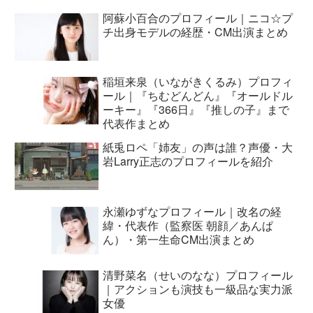
阿蘇小百合のプロフィール｜ニコ☆プ
チ出身モデルの経歴・CM出演まとめ
稲垣来泉（いながきくるみ）プロフィ
ール｜『ちむどんどん』『オールドル
ーキー』『366日』『推しの子』まで
代表作まとめ
紙兎ロペ「姉友」の声は誰？声優・大
岩Larry正志のプロフィールを紹介
永瀬ゆずなプロフィール｜改名の経
緯・代表作（監察医 朝顔／あんぱ
ん）・第一生命CM出演まとめ
清野菜名（せいのなな）プロフィール
｜アクションも演技も一級品な実力派
女優