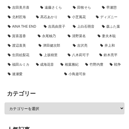
吉田美月喜
遠藤さくら
田牧そら
早瀬憩
北村匠海
髙石あかり
小芝風花
ディズニー
AiNA THE END
吉高由里子
上白石萌音
森ふた葉
賀喜遥香
永尾柚乃
清野菜名
妻夫木聡
渡辺直美
津田健次郎
吉沢亮
井上和
生田絵梨花
上坂樹里
八木莉可子
鈴木亮平
福田ルミカ
成海花音
相葉雅紀
竹野内豊
戦争
速瀬愛
小鳥遊可奈
カテゴリー