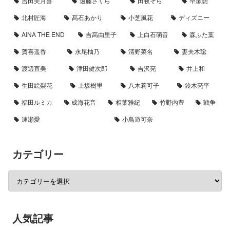
吉田美月喜
遠藤さくら
田牧そら
早瀬憩
北村匠海
髙石あかり
小芝風花
ディズニー
AiNA THE END
吉高由里子
上白石萌音
森ふた葉
賀喜遥香
永尾柚乃
清野菜名
妻夫木聡
渡辺直美
津田健次郎
吉沢亮
井上和
生田絵梨花
上坂樹里
八木莉可子
鈴木亮平
福田ルミカ
成海花音
相葉雅紀
竹野内豊
戦争
速瀬愛
小鳥遊可奈
カテゴリー
人気記事