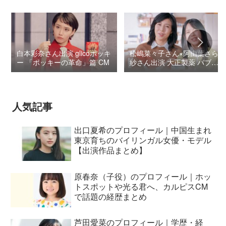
白本彩奈さん出演 glicoポッキ
松嶋菜々子さん×阿由葉さら
ー 「ポッキーの革命」篇 CM
紗さん出演 大正製薬 パブロ
ンSゴールドW『いましよう
とおもってたー』篇CM
人気記事
出口夏希のプロフィール｜中国生まれ
東京育ちのバイリンガル女優・モデル
【出演作品まとめ】
原春奈（子役）のプロフィール｜ホッ
トスポットや光る君へ、カルピスCM
で話題の経歴まとめ
芦田愛菜のプロフィール｜学歴・経