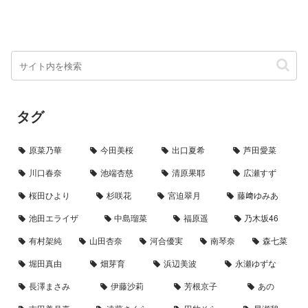
タグ
原菜乃華
今田美桜
出口夏希
芦田愛菜
川口春奈
池端杏慈
清原果耶
広瀬すず
桜田ひより
杉咲花
宮迫翠月
藤﨑ゆみあ
池田エライザ
中島瑠菜
福原遥
乃木坂46
有村架純
山田杏奈
河合優実
南琴奈
森七菜
堀田真由
畑芽育
浜辺美波
永瀬ゆずな
長澤まさみ
伊藤沙莉
芳根京子
あの