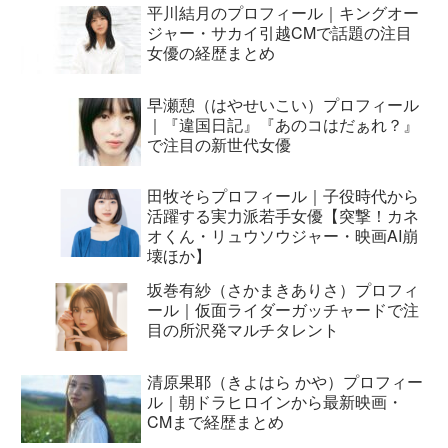
平川結月のプロフィール｜キングオー
ジャー・サカイ引越CMで話題の注目
女優の経歴まとめ
早瀬憩（はやせいこい）プロフィール
｜『違国日記』『あのコはだぁれ？』
で注目の新世代女優
田牧そらプロフィール｜子役時代から
活躍する実力派若手女優【突撃！カネ
オくん・リュウソウジャー・映画AI崩
壊ほか】
坂巻有紗（さかまきありさ）プロフィ
ール｜仮面ライダーガッチャードで注
目の所沢発マルチタレント
清原果耶（きよはら かや）プロフィー
ル｜朝ドラヒロインから最新映画・
CMまで経歴まとめ