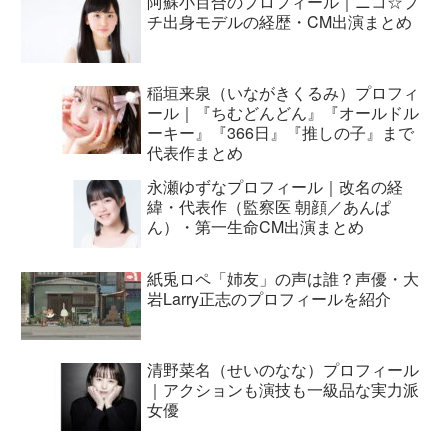
阿蘇小百合のプロフィール｜ニコ☆プ
チ出身モデルの経歴・CM出演まとめ
稲垣来泉（いながきくるみ）プロフィ
ール｜『ちむどんどん』『オールドル
ーキー』『366日』『推しの子』まで
代表作まとめ
永瀬ゆずなプロフィール｜改名の経
緯・代表作（監察医 朝顔／あんぱ
ん）・第一生命CM出演まとめ
紙兎ロペ「姉友」の声は誰？声優・大
岩Larry正志のプロフィールを紹介
清野菜名（せいのなな）プロフィール
｜アクションも演技も一級品な実力派
女優