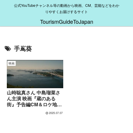
公式YouTubeチャンネル等の動画から映画、CM、芸能などをわか
りやすくお届けするサイト
TourismGuideToJapan
手嶌葵
映画
山時聡真さん 中島瑠菜さ
ん主演 映画『蔵のある
街』予告編CM＆ロケ地情
報 主題歌 手嶌葵さん
2025.07.07
『風につつまれて』