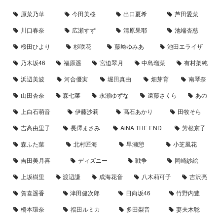
原菜乃華
今田美桜
出口夏希
芦田愛菜
川口春奈
広瀬すず
清原果耶
池端杏慈
桜田ひより
杉咲花
藤﨑ゆみあ
池田エライザ
乃木坂46
福原遥
宮迫翠月
中島瑠菜
有村架純
浜辺美波
河合優実
堀田真由
畑芽育
南琴奈
山田杏奈
森七菜
永瀬ゆずな
遠藤さくら
あの
上白石萌音
伊藤沙莉
髙石あかり
田牧そら
吉高由里子
長澤まさみ
AiNA THE END
芳根京子
森ふた葉
北村匠海
早瀬憩
小芝風花
吉田美月喜
ディズニー
戦争
岡崎紗絵
上坂樹里
渡辺謙
成海花音
八木莉可子
吉沢亮
賀喜遥香
津田健次郎
日向坂46
竹野内豊
橋本環奈
福田ルミカ
多田梨音
妻夫木聡