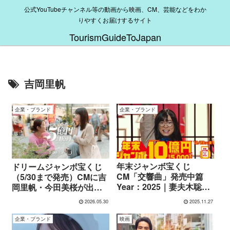
公式YouTubeチャンネル等の動画から映画、CM、芸能などをわか
りやすくお届けするサイト
TourismGuideToJapan
吉岡里帆
企業・ブランド
企業・ブランド
年末ジャンボ宝くじ
ドリームジャンボ宝くじ
CM「交響曲」発売中篇
（5/30まで発売）CMに吉
Year：2025｜妻夫木聡＆
岡里帆・今田美桜が出
吉岡里帆らジャンボきょ
演！「ゴミ拾い」発売中
2026.05.30
2025.11.27
うだい×Adoが大合唱
篇の心温まるストーリー
企業・ブランド
映画