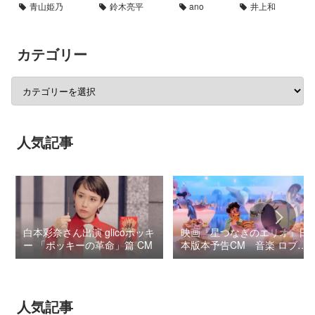
青山姫乃
鈴木亮平
ano
井上和
カテゴリー
人気記事
白本彩奈さん出演 glicoポッキ
映画『星つなぎのエリオ』日
ー 「ポッキーの革命」篇 CM
本版本予告CM 音楽 ロブ・
シモンセン /
BUMP OF CHICKEN 7/3“七
夕ジャパンプレミア”
人気記事