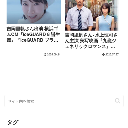
吉岡里帆さん出演 横浜ゴ
ムCM『iceGUARD 8 誕生
吉岡里帆さん×水上恒司さ
篇』『iceGUARD ブラン
ん主演 実写映画『九龍ジ
ド篇』
ェネリックロマンス』本
予告CM＆ロケ地情報
2025.09.24
2025.07.27
【8月29日全国公開】
タグ