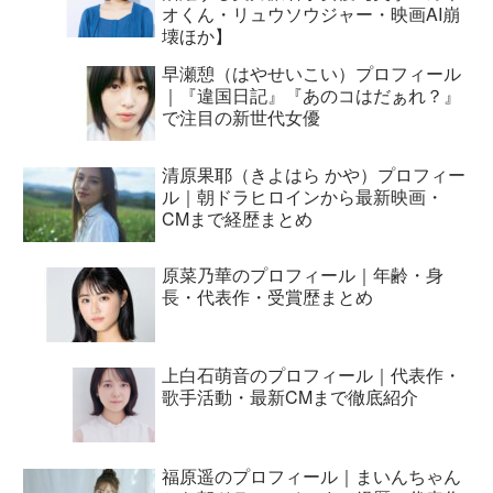
オくん・リュウソウジャー・映画AI崩
壊ほか】
早瀬憩（はやせいこい）プロフィール
｜『違国日記』『あのコはだぁれ？』
で注目の新世代女優
清原果耶（きよはら かや）プロフィー
ル｜朝ドラヒロインから最新映画・
CMまで経歴まとめ
原菜乃華のプロフィール｜年齢・身
長・代表作・受賞歴まとめ
上白石萌音のプロフィール｜代表作・
歌手活動・最新CMまで徹底紹介
福原遥のプロフィール｜まいんちゃん