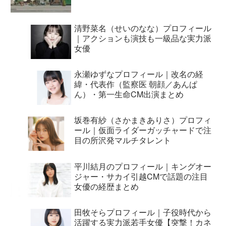
清野菜名（せいのなな）プロフィール
｜アクションも演技も一級品な実力派
女優
永瀬ゆずなプロフィール｜改名の経
緯・代表作（監察医 朝顔／あんぱ
ん）・第一生命CM出演まとめ
坂巻有紗（さかまきありさ）プロフィ
ール｜仮面ライダーガッチャードで注
目の所沢発マルチタレント
平川結月のプロフィール｜キングオー
ジャー・サカイ引越CMで話題の注目
女優の経歴まとめ
田牧そらプロフィール｜子役時代から
活躍する実力派若手女優【突撃！カネ