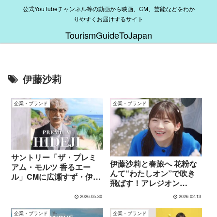
公式YouTubeチャンネル等の動画から映画、CM、芸能などをわか
りやすくお届けするサイト
TourismGuideToJapan
伊藤沙莉
企業・ブランド
企業・ブランド
サントリー「ザ・プレミ
伊藤沙莉と春旅へ 花粉な
アム・モルツ 香るエー
んて“わたしオン”で吹き
ル」CMに広瀬すず・伊藤
飛ばす！アレジオン
沙莉・オダギリジョー・
CM2026
津田健次郎が出演！『プ
2026.05.30
2026.02.13
レモル子ちゃん・ヒデじ
企業・ブランド
企業・ブランド
い登場』篇