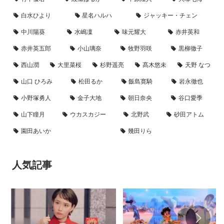
白水ひより
星名ハルハ
ジャッキー・チェン
中川陽葵
水嶋凜
味元耀大
赤井英和
赤井英五郎
小山璃奈
牧野羽咲
黒柳徹子
西山潤
大里菜桜
杉野遥亮
髙木悠未
天野 なつ
山口 ひろみ
松田るか
飯島寛騎
岩永徹也
小野塚勇人
金子大地
朝日奈央
谷口愛季
山下瞳月
ウカスカジー
北野武
砂田アトム
園田あいか
幾田りら
人気記事