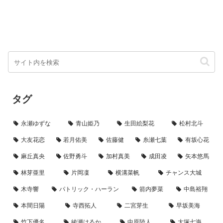
タグ
永瀬ゆずな
青山姫乃
生田絵梨花
松村北斗
大友花恋
若月佑美
佐藤健
糸瀬七葉
有坂心花
麻丘真央
佐野勇斗
加村真美
成田凌
矢本悠馬
林芽亜里
片岡凜
横溝菜帆
チャンス大城
木寺響
パトリック・ハーラン
箭内夢菜
中島裕翔
本間日陽
寺西拓人
二宮芽生
早坂美海
竹下優名
綾瀬はるか
中原陸人
大塚七海