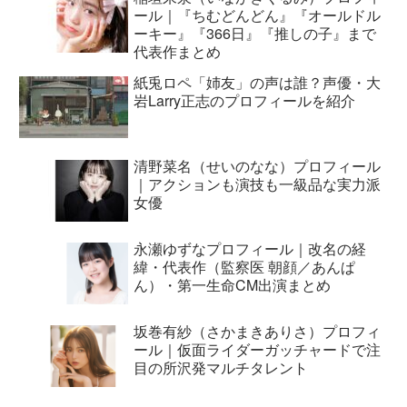
ール｜『ちむどんどん』『オールドル
ーキー』『366日』『推しの子』まで
代表作まとめ
紙兎ロペ「姉友」の声は誰？声優・大
岩Larry正志のプロフィールを紹介
清野菜名（せいのなな）プロフィール
｜アクションも演技も一級品な実力派
女優
永瀬ゆずなプロフィール｜改名の経
緯・代表作（監察医 朝顔／あんぱ
ん）・第一生命CM出演まとめ
坂巻有紗（さかまきありさ）プロフィ
ール｜仮面ライダーガッチャードで注
目の所沢発マルチタレント