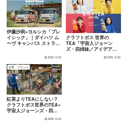
伊藤沙莉×ヨルシカ「プレ
イシック」｜ダイハツ ム
クラフトボス 世界の
ーヴ キャンバス ストライ
TEA「宇宙人ジョーン
プス CM「間違えました/
ズ・四姉妹／アイデア」
そんな感じ」篇
篇
2025.12.30
2025.10.23
企業・ブランド
紅茶よりTEAにしない？
クラフトボス世界のTEA×
宇宙人ジョーンズ・四姉
妹篇
2025.10.23