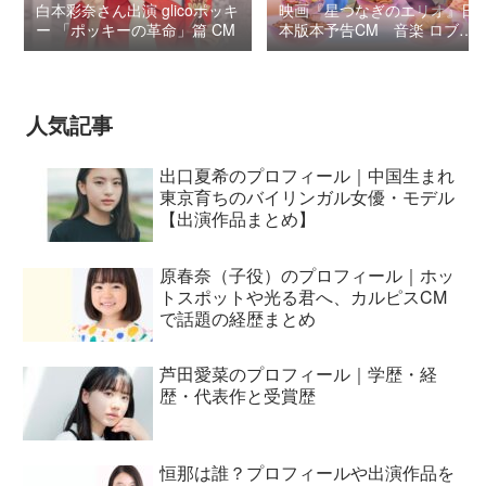
白本彩奈さん出演 glicoポッキ
映画『星つなぎのエリオ』日
ー 「ポッキーの革命」篇 CM
本版本予告CM 音楽 ロブ・
シモンセン /
BUMP OF CHICKEN 7/3“七
夕ジャパンプレミア”
人気記事
出口夏希のプロフィール｜中国生まれ
東京育ちのバイリンガル女優・モデル
【出演作品まとめ】
原春奈（子役）のプロフィール｜ホッ
トスポットや光る君へ、カルピスCM
で話題の経歴まとめ
芦田愛菜のプロフィール｜学歴・経
歴・代表作と受賞歴
恒那は誰？プロフィールや出演作品を