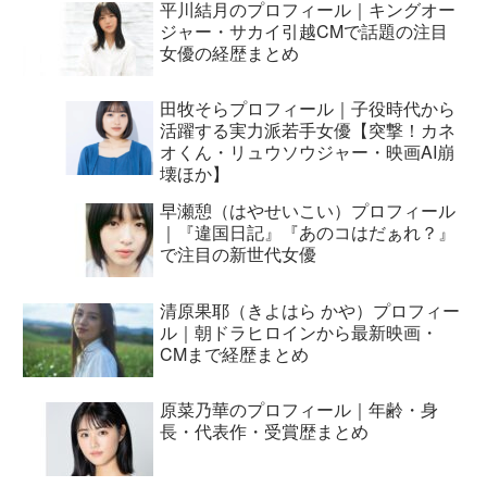
平川結月のプロフィール｜キングオー
ジャー・サカイ引越CMで話題の注目
女優の経歴まとめ
田牧そらプロフィール｜子役時代から
活躍する実力派若手女優【突撃！カネ
オくん・リュウソウジャー・映画AI崩
壊ほか】
早瀬憩（はやせいこい）プロフィール
｜『違国日記』『あのコはだぁれ？』
で注目の新世代女優
清原果耶（きよはら かや）プロフィー
ル｜朝ドラヒロインから最新映画・
CMまで経歴まとめ
原菜乃華のプロフィール｜年齢・身
長・代表作・受賞歴まとめ